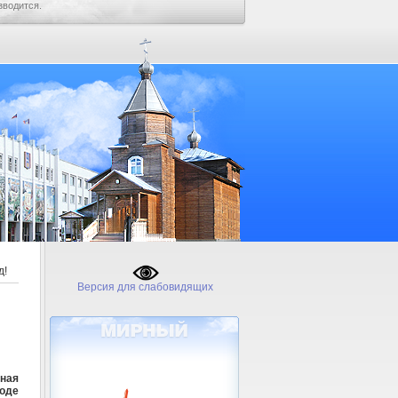
зводится.
д!
Версия для слабовидящих
ная
роде