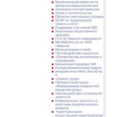
Муниципальная комиссия по
делам несовершеннолетних
Антинаркотическая комиссия
Опека и попечительство
Обучение иностранных граждан
ОСФР по Архангельской
области и НАО
Поддержка участникам СВО
Укрепление общественного
здоровья
ГО и ЧС Мирного информирует
МО МВД России по ЗАТО
г.Мирный
Муниципальная cлужба
Противодействие коррупции
«Профилактика экстремизма и
терроризма»
Мирнинская городская ТИК
Резерв управленческих кадров
Межрайонная ИФНС России №
6
«Охрана труда»
Приоритетный проект
«Формирование комфортной
городской среды»
Противодействие нелегальной
занятости
Неформальная занятость и
работники предпенсионного
возраста
Территориальное
общественное самоуправление