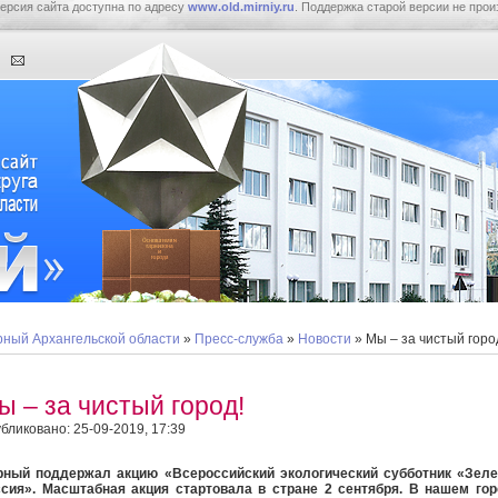
ерсия сайта доступна по адресу
www.old.mirniy.ru
. Поддержка старой версии не прои
ный Архангельской области
»
Пресс-служба
»
Новости
» Мы – за чистый горо
ы – за чистый город!
бликовано: 25-09-2019, 17:39
ный поддержал акцию «Всероссийский экологический субботник «Зеле
ссия». Масштабная
акция
стартовала в стране 2 сентября. В нашем го