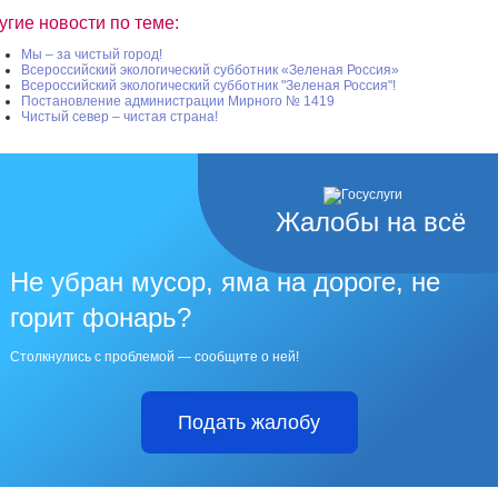
угие новости по теме:
Мы – за чистый город!
Всероссийский экологический субботник «Зеленая Россия»
Всероссийский экологический субботник "Зеленая Россия"!
Постановление администрации Мирного № 1419
Чистый север – чистая страна!
Жалобы на всё
Не убран мусор, яма на дороге, не
горит фонарь?
Столкнулись с проблемой — сообщите о ней!
Подать жалобу