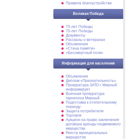
Правила благоустройства
Великая Победа
75-лет Победы
70-лет Победы
Документы
Рассказы о ветеранах
Объявления
«Стена памяти»
«Бессмертный полк»
Информация для населения
Объявления
Диплом «Признательность»
Прокуратура ЗАТО г. Мирный
информирует
Военная прокуратура
гарнизона Мирный
Подготовка к отопительному
периоду
Защита потребителя
Торговля
Аукцион на право заключения
договора аренды недвижимого
имущества
Реестр муниципальных
маршрутов