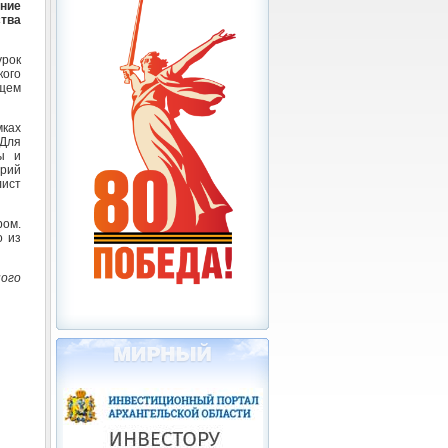
ние
тва
урок
кого
щем
мках
 Для
ы и
орий
лист
ром.
о из
ного