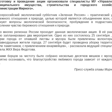
дготовку и проведение акции организовали специалисты МУ «Управле
ниципального имущества, строительства и городского хозяйс
инистрации Мирного».
ероссийский экологический субботник «Зеленая Россия» – практический 
ежного отношения к природе, целью которой является объединение всех, 
нуют вопросы экологической безопасности, пробуждение в подрастаю
олении чувство бережного отношения к природе.
 многих регионах России проходит данная экологическая акция. В её ра
о запланировано два мероприятия. Одно из них состоялось 25 сентября.
орки города от опавшей листвы и мусора были привлечены волонтер
авнодушные жители города. 27 сентября будет проведена уборка террит
ле памятников, с привлечением юнармейцев», - рассказала ведущий специа
ела ЖКХ Вера Федотова.
ами борцов за чистоту было собрано несколько десятков мешков с мусо
ятно осознавать, что благоустройство любимого города зависит от каждог
.
Пресс-служба главы Мир