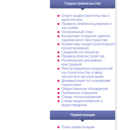
Градостроительство
Отдел градостроительства и
архитектуры
Правила землепользования и
застройки
Генеральный план
Концепция создания единого
парковочного пространства
Нормативы градостроительного
проектирования
Сведения об объектах
Правила благоустройства
Размещение рекламных
конструкций
Реестр выданных разрешений
на строительство и ввод
объектов в эксплуатацию
Документация по планировке
территории
Общественные обсуждения
Публичные слушания
Схема теплоснабжения
Схемы водоснабжения и
водоотведения
Приватизация
План приватизации