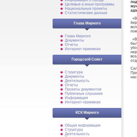
Информация о городе
по
Целевые и иные программы
му
Национальные проекты
адм
Статистические данные
«Вс
бер
Глава Мирного
вол
пок
Глава Мирного
«Во
Документы
был
Отчеты
уб
Интернет-приемная
нер
воз
Городской Совет
отд
Сил
Структура
При
Документы
нас
Деятельность
Отчеты
Проекты документов
Публичные слушания
Информация
Интернет-приемная
КСК Мирного
Общая информация
Структура
Деятельность