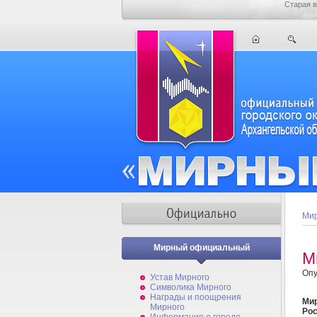
Старая в
Мир
Мирный официальный
М
Опу
Устав Мирного
Символика Мирного
Награды и поощрения
Мир
Мирного
Ро