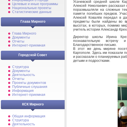
Информация о городе
Усачевской средней школе Кар
Целевые и иные программы
Алексей Николаевич рассказал 
Национальные проекты
поразмышляли на сложные тем
Статистические данные
памяти погибших предков. Учас
Алексей Ковалёв передал в д
предметы были найдены во вр
Глава Мирного
высотах, в которых, помимо ми
учитель истории Александр Крех
Глава Мирного
Директор школы Ирина Крех
Документы
познавательную встречу 
Отчеты
Благодарственное письмо.
Интернет-приемная
В этот же день миряне посе
Каргополе. Здесь им показали 
Городской Совет
и рассказали о планируемых раб
детьми и подростками.
Структура
Документы
Деятельность
Отчеты
Проекты документов
Публичные слушания
Информация
Интернет-приемная
КСК Мирного
Общая информация
Структура
Деятельность