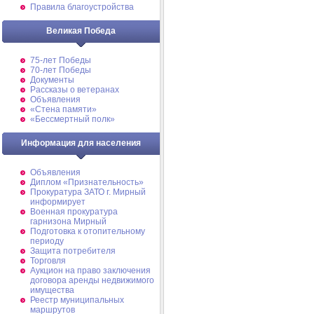
Правила благоустройства
Великая Победа
75-лет Победы
70-лет Победы
Документы
Рассказы о ветеранах
Объявления
«Стена памяти»
«Бессмертный полк»
Информация для населения
Объявления
Диплом «Признательность»
Прокуратура ЗАТО г. Мирный
информирует
Военная прокуратура
гарнизона Мирный
Подготовка к отопительному
периоду
Защита потребителя
Торговля
Аукцион на право заключения
договора аренды недвижимого
имущества
Реестр муниципальных
маршрутов