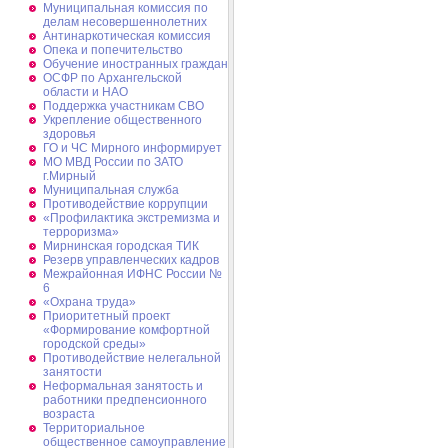
Муниципальная комиссия по
делам несовершеннолетних
Антинаркотическая комиссия
Опека и попечительство
Обучение иностранных граждан
ОСФР по Архангельской
области и НАО
Поддержка участникам СВО
Укрепление общественного
здоровья
ГО и ЧС Мирного информирует
МО МВД России по ЗАТО
г.Мирный
Муниципальная cлужба
Противодействие коррупции
«Профилактика экстремизма и
терроризма»
Мирнинская городская ТИК
Резерв управленческих кадров
Межрайонная ИФНС России №
6
«Охрана труда»
Приоритетный проект
«Формирование комфортной
городской среды»
Противодействие нелегальной
занятости
Неформальная занятость и
работники предпенсионного
возраста
Территориальное
общественное самоуправление