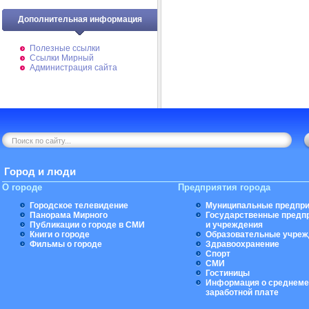
Дополнительная информация
Полезные ссылки
Ссылки Мирный
Администрация сайта
Город и люди
О городе
Предприятия города
Городское телевидение
Муниципальные предпри
Панорама Мирного
Государственные предп
Публикации о городе в СМИ
и учреждения
Книги о городе
Образовательные учреж
Фильмы о городе
Здравоохранение
Спорт
СМИ
Гостиницы
Информация о среднеме
заработной плате