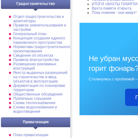
Градостроительство
ИТОГИ «ВАХТЫ ПАМЯТИ
Вахта памяти открыта
Пока помним - они живут!
Отдел градостроительства и
архитектуры
Правила землепользования и
застройки
Генеральный план
Концепция создания единого
парковочного пространства
Нормативы градостроительного
проектирования
Сведения об объектах
Не убран мусо
Правила благоустройства
Размещение рекламных
горит фонарь
конструкций
Реестр выданных разрешений
на строительство и ввод
Столкнулись с проблемой —
объектов в эксплуатацию
Документация по планировке
территории
Общественные обсуждения
Публичные слушания
Схема теплоснабжения
Схемы водоснабжения и
водоотведения
Приватизация
План приватизации