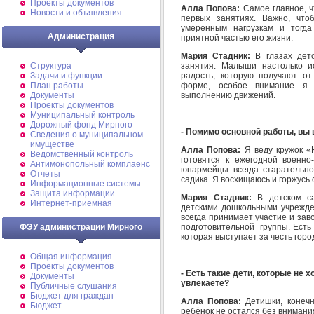
Проекты документов
Алла Попова:
Самое главное, ч
Новости и объявления
первых занятиях. Важно, чт
умеренным нагрузкам и тогда
Администрация
приятной частью его жизни.
Мария Стадник:
В глазах дет
занятия. Малыши настолько и
Структура
радость, которую получают о
Задачи и функции
форме, особое внимание я 
План работы
выполнению движений.
Документы
Проекты документов
Муниципальный контроль
Дорожный фонд Мирного
- Помимо основной работы, вы 
Cведения о муниципальном
имуществе
Алла Попова:
Я веду кружок «
Ведомственный контроль
готовятся к ежегодной военно
Антимонопольный комплаенс
юнармейцы всегда старательно
Отчеты
садика. Я восхищаюсь и горжусь
Информационные системы
Защита информации
Мария Стадник:
В детском с
Интернет-приемная
детскими дошкольными учрежде
всегда принимает участие и зав
подготовительной группы. Есть
ФЭУ администрации Мирного
которая выступает за честь горо
Общая информация
Проекты документов
- Есть такие дети, которые не 
Документы
увлекаете?
Публичные слушания
Бюджет для граждан
Алла Попова:
Детишки, конечн
Бюджет
ребёнок не остался без внимани