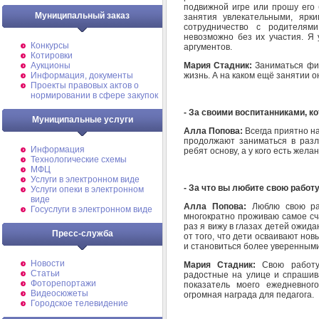
подвижной игре или прошу его
Муниципальный заказ
занятия увлекательными, ярк
сотрудничество с родителями
невозможно без их участия. Я 
Конкурсы
аргументов.
Котировки
Мария Стадник:
Заниматься физ
Аукционы
жизнь. А на каком ещё занятии он
Информация, документы
Проекты правовых актов о
нормировании в сфере закупок
- За своими воспитанниками, к
Муниципальные услуги
Алла Попова:
Всегда приятно на
продолжают заниматься в разл
Информация
ребят основу, а у кого есть жел
Технологические схемы
МФЦ
Услуги в электронном виде
- За что вы любите свою работ
Услуги опеки в электронном
виде
Алла Попова:
Люблю свою ра
Госуслуги в электронном виде
многократно проживаю самое сча
раз я вижу в глазах детей ожид
Пресс-служба
от того, что дети осваивают но
и становиться более уверенными
Новости
Мария Стадник:
Свою работу
Статьи
радостные на улице и спрашива
Фоторепортажи
показатель моего ежедневног
Видеосюжеты
огромная награда для педагога.
Городское телевидение