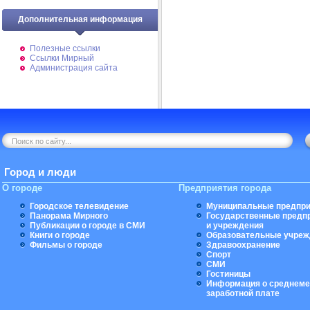
Дополнительная информация
Полезные ссылки
Ссылки Мирный
Администрация сайта
Город и люди
О городе
Предприятия города
Городское телевидение
Муниципальные предпри
Панорама Мирного
Государственные предп
Публикации о городе в СМИ
и учреждения
Книги о городе
Образовательные учреж
Фильмы о городе
Здравоохранение
Спорт
СМИ
Гостиницы
Информация о среднеме
заработной плате