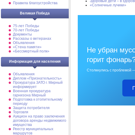
Здоровые дети – в здоров
Правила благоустройства
«Солнечные лучики»
Великая Победа
75-лет Победы
70-лет Победы
Документы
Рассказы о ветеранах
Объявления
«Стена памяти»
Не убран мусо
«Бессмертный полк»
горит фонарь
Информация для населения
Столкнулись с проблемой —
Объявления
Диплом «Признательность»
Прокуратура ЗАТО г. Мирный
информирует
Военная прокуратура
гарнизона Мирный
Подготовка к отопительному
периоду
Защита потребителя
Торговля
Аукцион на право заключения
договора аренды недвижимого
имущества
Реестр муниципальных
маршрутов