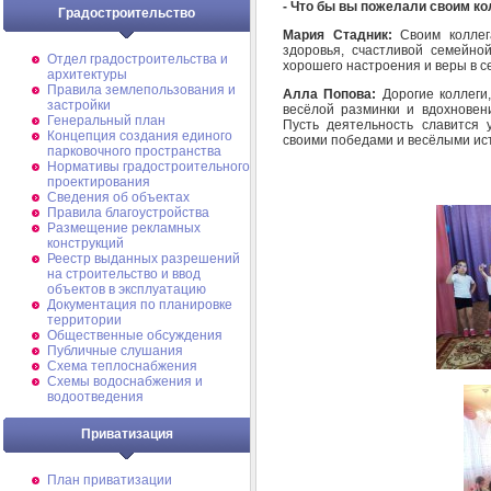
- Что бы вы пожелали своим к
Градостроительство
Мария Стадник:
Своим коллег
здоровья, счастливой семейно
Отдел градостроительства и
хорошего настроения и веры в с
архитектуры
Правила землепользования и
Алла Попова:
Дорогие коллеги
застройки
весёлой разминки и вдохновен
Генеральный план
Пусть деятельность славится 
Концепция создания единого
своими победами и весёлыми ис
парковочного пространства
Нормативы градостроительного
проектирования
Сведения об объектах
Правила благоустройства
Размещение рекламных
конструкций
Реестр выданных разрешений
на строительство и ввод
объектов в эксплуатацию
Документация по планировке
территории
Общественные обсуждения
Публичные слушания
Схема теплоснабжения
Схемы водоснабжения и
водоотведения
Приватизация
План приватизации