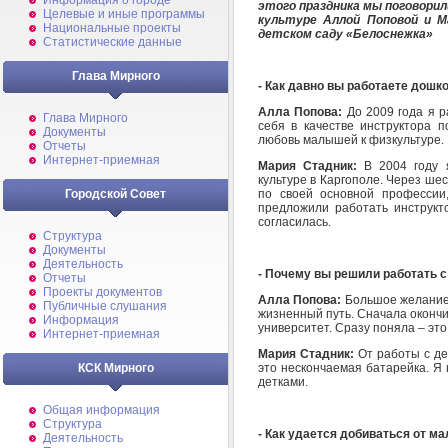
Информация о городе
этого праздника мы поговори
Целевые и иные программы
культуре Аллой Поповой и 
Национальные проекты
детском саду «Белоснежка»
Статистические данные
Глава Мирного
- Как давно вы работаете дош
Алла Попова:
До 2009 года я р
Глава Мирного
себя в качестве инструктора п
Документы
любовь малышей к физкультуре.
Отчеты
Интернет-приемная
Мария Стадник:
В 2004 году
культуре в Каргополе. Через шес
по своей основной профессии
Городской Совет
предложили работать инструкто
согласилась.
Структура
Документы
Деятельность
- Почему вы решили работать 
Отчеты
Проекты документов
Алла Попова:
Большое желание 
Публичные слушания
жизненный путь. Сначала окончи
Информация
университет. Сразу поняла – эт
Интернет-приемная
Мария Стадник:
От работы с де
это нескончаемая батарейка. Я 
КСК Мирного
детками.
Общая информация
Структура
- Как удается добиваться от м
Деятельность