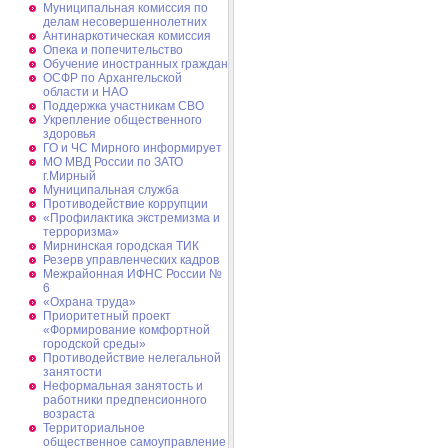
Муниципальная комиссия по
делам несовершеннолетних
Антинаркотическая комиссия
Опека и попечительство
Обучение иностранных граждан
ОСФР по Архангельской
области и НАО
Поддержка участникам СВО
Укрепление общественного
здоровья
ГО и ЧС Мирного информирует
МО МВД России по ЗАТО
г.Мирный
Муниципальная cлужба
Противодействие коррупции
«Профилактика экстремизма и
терроризма»
Мирнинская городская ТИК
Резерв управленческих кадров
Межрайонная ИФНС России №
6
«Охрана труда»
Приоритетный проект
«Формирование комфортной
городской среды»
Противодействие нелегальной
занятости
Неформальная занятость и
работники предпенсионного
возраста
Территориальное
общественное самоуправление