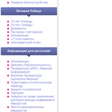
Правила благоустройства
Великая Победа
75-лет Победы
70-лет Победы
Документы
Рассказы о ветеранах
Объявления
«Стена памяти»
«Бессмертный полк»
Информация для населения
Объявления
Диплом «Признательность»
Прокуратура ЗАТО г. Мирный
информирует
Военная прокуратура
гарнизона Мирный
Подготовка к отопительному
периоду
Защита потребителя
Торговля
Аукцион на право заключения
договора аренды недвижимого
имущества
Реестр муниципальных
маршрутов