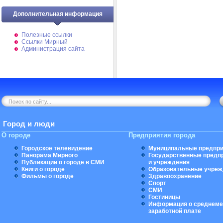
Дополнительная информация
Полезные ссылки
Ссылки Мирный
Администрация сайта
Город и люди
О городе
Предприятия города
Городское телевидение
Муниципальные предпри
Панорама Мирного
Государственные предп
Публикации о городе в СМИ
и учреждения
Книги о городе
Образовательные учреж
Фильмы о городе
Здравоохранение
Спорт
СМИ
Гостиницы
Информация о среднеме
заработной плате