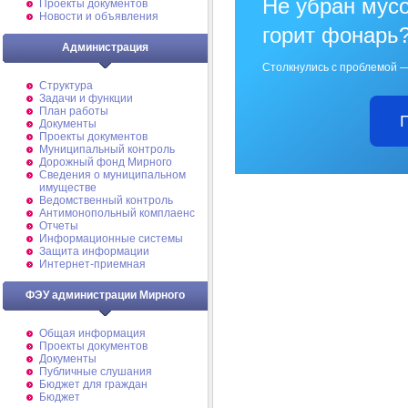
Не убран мусо
Проекты документов
Новости и объявления
горит фонарь
Администрация
Столкнулись с проблемой —
Структура
Задачи и функции
План работы
Документы
Проекты документов
Муниципальный контроль
Дорожный фонд Мирного
Cведения о муниципальном
имуществе
Ведомственный контроль
Антимонопольный комплаенс
Отчеты
Информационные системы
Защита информации
Интернет-приемная
ФЭУ администрации Мирного
Общая информация
Проекты документов
Документы
Публичные слушания
Бюджет для граждан
Бюджет