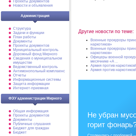
Проекты документов
Новости и объявления
Администрация
Структура
Другие новости по теме:
Задачи и функции
План работы
Военные прокуроры приня
Документы
наркотиков»
Проекты документов
Военные прокуроры приня
Муниципальный контроль
наркотиков»
Дорожный фонд Мирного
Офицеры военной прокур
Cведения о муниципальном
месячнике «А ...
имуществе
Армия против наркотиков!
Ведомственный контроль
Армия против наркотиков!
Антимонопольный комплаенс
Отчеты
Информационные системы
Защита информации
Интернет-приемная
ФЭУ администрации Мирного
Общая информация
Не убран мусо
Проекты документов
Документы
горит фонарь
Публичные слушания
Бюджет для граждан
Бюджет
Столкнулись с проблемой —