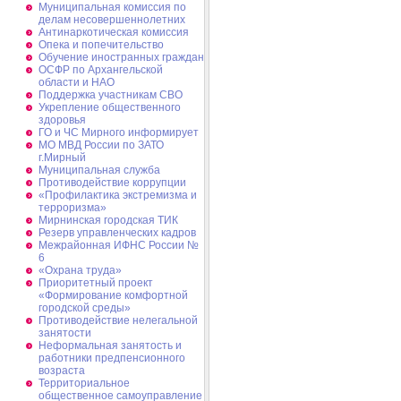
Муниципальная комиссия по
делам несовершеннолетних
Антинаркотическая комиссия
Опека и попечительство
Обучение иностранных граждан
ОСФР по Архангельской
области и НАО
Поддержка участникам СВО
Укрепление общественного
здоровья
ГО и ЧС Мирного информирует
МО МВД России по ЗАТО
г.Мирный
Муниципальная cлужба
Противодействие коррупции
«Профилактика экстремизма и
терроризма»
Мирнинская городская ТИК
Резерв управленческих кадров
Межрайонная ИФНС России №
6
«Охрана труда»
Приоритетный проект
«Формирование комфортной
городской среды»
Противодействие нелегальной
занятости
Неформальная занятость и
работники предпенсионного
возраста
Территориальное
общественное самоуправление