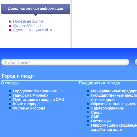
Дополнительная информация
Полезные ссылки
Ссылки Мирный
Администрация сайта
Город и люди
О городе
Предприятия города
Городское телевидение
Муниципальные предпри
Панорама Мирного
Государственные предп
Публикации о городе в СМИ
и учреждения
Книги о городе
Образовательные учреж
Фильмы о городе
Здравоохранение
Спорт
СМИ
Гостиницы
Информация о среднеме
заработной плате