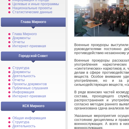
Информация о городе
Целевые и иные программы
Национальные проекты
Статистические данные
Глава Мирного
Глава Мирного
Документы
Отчеты
Военные прокуроры выступили 
Интернет-приемная
руководителями постоянно де
противодействию незаконному у
Городской Совет
Военные прокуроры рассказал
употребления наркотическ
Структура
«синтетических» наркотиков, и, 
Документы
делам в сфере противодействи
Деятельность
веществ. Особое внимание уде
Отчеты
употребление, но и за ра
Проекты документов
сильнодействующих веществ, «си
Публичные слушания
В ряде воинских частей космод
Информация
состава, проходящего слу
Интернет-приемная
распространения и употребле
согласно методик раннего выяв
КСК Мирного
организована сдача анализов ли
Указанные мероприятия осущес
Общая информация
состоянию дисциплины и правоп
Структура
военнослужащих. А всего в ни
Деятельность
военнослужащих.