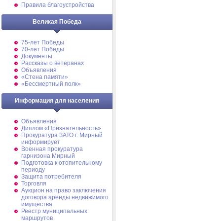
Правила благоустройства
Великая Победа
75-лет Победы
70-лет Победы
Документы
Рассказы о ветеранах
Объявления
«Стена памяти»
«Бессмертный полк»
Информация для населения
Объявления
Диплом «Признательность»
Прокуратура ЗАТО г. Мирный
информирует
Военная прокуратура
гарнизона Мирный
Подготовка к отопительному
периоду
Защита потребителя
Торговля
Аукцион на право заключения
договора аренды недвижимого
имущества
Реестр муниципальных
маршрутов