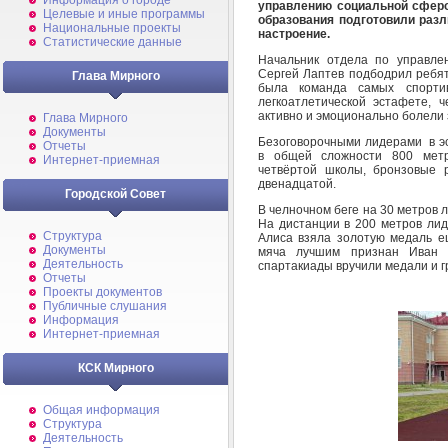
Информация о городе
управлению социальной сферо
Целевые и иные программы
образования подготовили раз
Национальные проекты
настроение.
Статистические данные
Начальник отдела по управле
Сергей Лаптев подбодрил ребят
Глава Мирного
была команда самых спорти
легкоатлетической эстафете, 
активно и эмоционально болели 
Глава Мирного
Документы
Безоговорочными лидерами в эс
Отчеты
в общей сложности 800 мет
Интернет-приемная
четвёртой школы, бронзовые 
двенадцатой.
Городской Совет
В челночном беге на 30 метров 
На дистанции в 200 метров лид
Структура
Алиса взяла золотую медаль е
Документы
мяча лучшим признан Иван 
Деятельность
спартакиады вручили медали и г
Отчеты
Проекты документов
Публичные слушания
Информация
Интернет-приемная
КСК Мирного
Общая информация
Структура
Деятельность