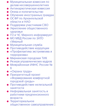
Муниципальная комиссия по
делам несовершеннолетних
Антинаркотическая комиссия
Опека и попечительство
Обучение иностранных граждан
ОСФР по Архангельской
области и НАО
Поддержка участникам СВО
Укрепление общественного
здоровья
ГО и ЧС Мирного информирует
МО МВД России по ЗАТО
г.Мирный
Муниципальная cлужба
Противодействие коррупции
«Профилактика экстремизма и
терроризма»
Мирнинская городская ТИК
Резерв управленческих кадров
Межрайонная ИФНС России №
6
«Охрана труда»
Приоритетный проект
«Формирование комфортной
городской среды»
Противодействие нелегальной
занятости
Неформальная занятость и
работники предпенсионного
возраста
Территориальное
общественное самоуправление