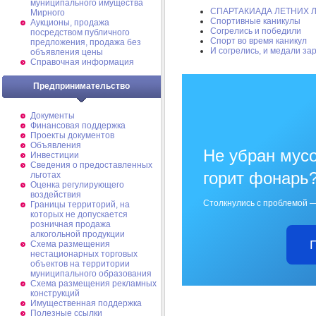
муниципального имущества
СПАРТАКИАДА ЛЕТНИХ 
Мирного
Спортивные каникулы
Аукционы, продажа
Согрелись и победили
посредством публичного
Спорт во время каникул
предложения, продажа без
И согрелись, и медали за
объявления цены
Справочная информация
Предпринимательство
Документы
Финансовая поддержка
Проекты документов
Объявления
Не убран мусо
Инвестиции
Сведения о предоставленных
горит фонарь
льготах
Оценка регулирующего
воздействия
Столкнулись с проблемой —
Границы территорий, на
которых не допускается
розничная продажа
алкогольной продукции
Схема размещения
нестационарных торговых
объектов на территории
муниципального образования
Схема размещения рекламных
конструкций
Имущественная поддержка
Полезные ссылки