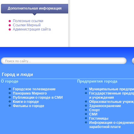
Дополнительная информация
Полезные ссылки
Ссылки Мирный
Администрация сайта
Город и люди
О городе
Предприятия города
Городское телевидение
Муниципальные предпри
Панорама Мирного
Государственные предп
Публикации о городе в СМИ
и учреждения
Книги о городе
Образовательные учреж
Фильмы о городе
Здравоохранение
Спорт
СМИ
Гостиницы
Информация о среднеме
заработной плате