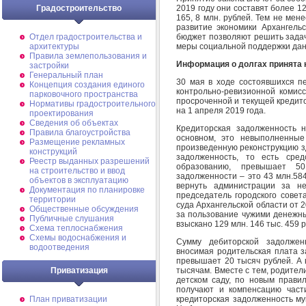
2019 году они составят более 12
Градостроительство
165, 8 млн. рублей. Тем не мен
развитие экономики Архангельс
бюджет позволяют решить задач
Отдел градостроительства и
меры социальной поддержки дан
архитектуры
Правила землепользования и
Информация о долгах принята 
застройки
Генеральный план
30 мая в ходе состоявшихся п
Концепция создания единого
контрольно-ревизионной комис
парковочного пространства
просроченной и текущей кредит
Нормативы градостроительного
на 1 апреля 2019 года.
проектирования
Сведения об объектах
Кредиторская задолженность 
Правила благоустройства
основном, это невыполненны
Размещение рекламных
произведенную реконструкцию з
конструкций
задолженность, то есть сре
Реестр выданных разрешений
образованию, превышает 50
на строительство и ввод
задолженности – это 43 млн.58
объектов в эксплуатацию
вернуть администрации за н
Документация по планировке
председатель городского сове
территории
суда Архангельской области от 2
Общественные обсуждения
за пользование чужими денежн
Публичные слушания
взыскано 129 млн. 146 тыс. 459 
Схема теплоснабжения
Схемы водоснабжения и
Сумму дебиторской задолжен
водоотведения
вносимая родительская плата з
превышает 20 тысяч рублей. А 
тысячам. Вместе с тем, родите
Приватизация
детском саду, по новым правил
получают и компенсацию част
кредиторская задолженность му
План приватизации