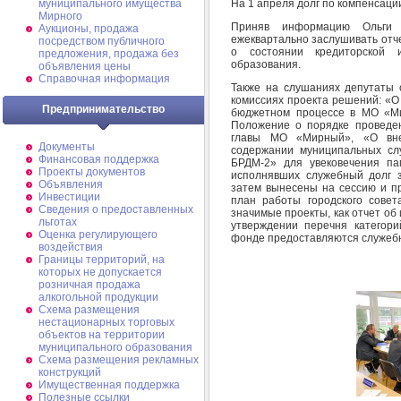
На 1 апреля долг по компенсации
муниципального имущества
Мирного
Приняв информацию Ольги 
Аукционы, продажа
ежеквартально заслушивать отч
посредством публичного
о состоянии кредиторской 
предложения, продажа без
образования.
объявления цены
Справочная информация
Также на слушаниях депутаты
комиссиях проекта решений: «О
Предпринимательство
бюджетном процессе в МО «Ми
Положение о порядке проведен
главы МО «Мирный», «О вн
Документы
содержании муниципальных сл
Финансовая поддержка
БРДМ-2» для увековечения па
Проекты документов
исполнявших служебный долг 
Объявления
затем вынесены на сессию и п
Инвестиции
план работы городского совет
Сведения о предоставленных
значимые проекты, как отчет о
льготах
утверждении перечня категор
Оценка регулирующего
фонде предоставляются служеб
воздействия
Границы территорий, на
которых не допускается
розничная продажа
алкогольной продукции
Схема размещения
нестационарных торговых
объектов на территории
муниципального образования
Схема размещения рекламных
конструкций
Имущественная поддержка
Полезные ссылки