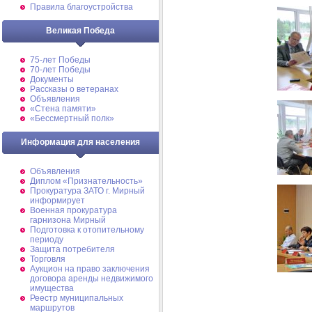
Правила благоустройства
Великая Победа
75-лет Победы
70-лет Победы
Документы
Рассказы о ветеранах
Объявления
«Стена памяти»
«Бессмертный полк»
Информация для населения
Объявления
Диплом «Признательность»
Прокуратура ЗАТО г. Мирный
информирует
Военная прокуратура
гарнизона Мирный
Подготовка к отопительному
периоду
Защита потребителя
Торговля
Аукцион на право заключения
договора аренды недвижимого
имущества
Реестр муниципальных
маршрутов