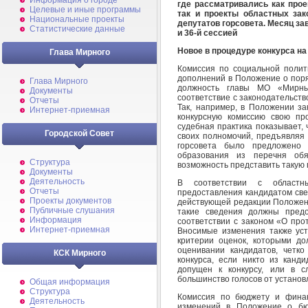
Информация о городе
где рассматривались как про
Целевые и иные программы
так и проекты областных зак
Национальные проекты
депутатов горсовета. Месяц 
Статистические данные
и 36-й сессией
Новое в процедуре конкурса н
Глава Мирного
Комиссия по социальной полит
дополнений в Положение о поря
Глава Мирного
должность главы МО «Мирны
Документы
соответствие с законодательств
Отчеты
Так, например, в Положении за
Интернет-приемная
конкурсную комиссию свою пр
судебная практика показывает,
Городской Совет
своих полномочий, предъявляя 
горсовета было предложено 
образования из перечня обя
Структура
возможность представить такую 
Документы
Деятельность
В соответствии с областн
Отчеты
предоставления кандидатом све
Проекты документов
действующей редакции Положени
Публичные слушания
такие сведения должны предо
Информация
соответствии с законом «О про
Интернет-приемная
Вносимые изменения также ус
критерии оценок, которыми до
оценивании кандидатов, четко
КСК Мирного
конкурса, если никто из канд
допущен к конкурсу, или в с
большинство голосов от установл
Общая информация
Структура
Комиссия по бюджету и фина
Деятельность
изменений в Положение о б