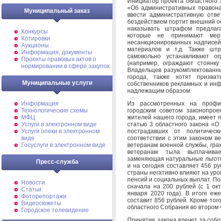
Инициатор проекта областного 
«Об административных правонар
Муниципальный заказ
ввести административную отве
бездействием портит внешний обл
наказывать штрафом предлага
Конкурсы
которые не принимают мер
Котировки
несанкционированных надписей
Аукционы
материалов и т.д. Также шт
Информация, документы
самовольно устанавливают о
Проекты правовых актов о
(например, ограждают стоянку
нормировании в сфере закупок
Владельцев разукомплектованн
города, также хотят призват
Муниципальные услуги
собственников рекламных и инф
надлежащим образом.
Из рассмотренных на профи
Информация
городским советом законопрое
Технологические схемы
жителей нашего города, имеет 
МФЦ
статью 3 областного закона «О
Услуги в электронном виде
пострадавших от политическ
Услуги опеки в электронном
соответствии с этим законом в
виде
ветеранам военной службы, гра
Госуслуги в электронном виде
ветеранам тыла выплачива
заменяющая натуральные льготы
Пресс-служба
и на сегодня составляет 456 р
страны негативно влияют на уро
пенсий и социальных выплат. П
Новости
сначала на 200 рублей (с 1 ок
Статьи
января 2020 года). В итоге еж
Фоторепортажи
составит 856 рублей. Кроме тог
Видеосюжеты
областного Собрания во втором 
Городское телевидение
Принятие закона влечет за соб