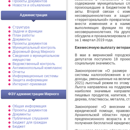
Проекты документов
содержании муниципальных сл
Новости и объявления
произошедшие в Бюджетном Ко
акты. Второй связан с изм
Администрация
несовершеннолетних и защи
«территориальной» превратилас
внести изменения и в наиме
Структура
выполняющих функции по пр
Задачи и функции
несовершеннолетних. На друг
План работы
обсудила и проанализировала о
Документы
за 1 квартал 2019 года.
Проекты документов
Ежемесячную выплату ветера
Муниципальный контроль
Дорожный фонд Мирного
В мае в мирнинский городско
Cведения о муниципальном
депутатов поступило 18 проек
имуществе
социальную значимость.
Ведомственный контроль
Антимонопольный комплаенс
Законопроектом «О размере 
Отчеты
системы налогообложения в с
Информационные системы
доходы, уменьшенные на величин
Защита информации
2021) льготный режим по этому 
Интернет-приемная
Льгота направлена на поддерж
наиболее значимые направлен
ФЭУ администрации Мирного
пищевых продуктов, напитков, 
дерева, пластмассы, металла, ст
Общая информация
Законопроект «О внесении 
Проекты документов
юридической помощи, правов
Документы
Архангельской области» пред
Публичные слушания
предпенсионного возраста в 
Бюджет для граждан
получения бесплатной юридичес
Бюджет