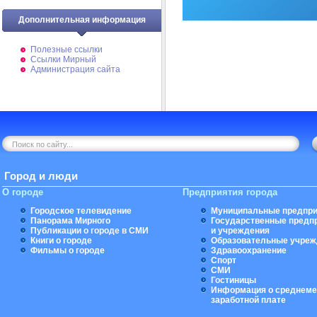
Дополнительная информация
Полезные ссылки
Ссылки Мирный
Администрация сайта
Город и люди
О городе
Предприятия города
Городское телевидение
Муниципальные предпри
Панорама Мирного
Государственные предп
Публикации о городе в СМИ
и учреждения
Книги о городе
Образовательные учреж
Фильмы о городе
Здравоохранение
Спорт
СМИ
Гостиницы
Информация о среднеме
заработной плате