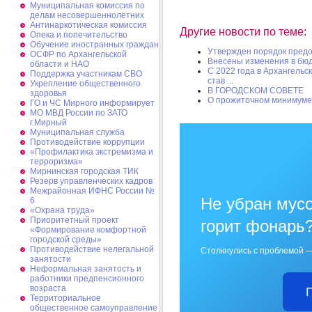
Муниципальная комиссия по
делам несовершеннолетних
Антинаркотическая комиссия
Другие новости по теме:
Опека и попечительство
Обучение иностранных граждан
Утвержден порядок предо
ОСФР по Архангельской
Внесены изменения в бю
области и НАО
С 2022 года в Архангель
Поддержка участникам СВО
став ...
Укрепление общественного
В ГОРОДСКОМ СОВЕТЕ
здоровья
О прожиточном минимуме
ГО и ЧС Мирного информирует
МО МВД России по ЗАТО
г.Мирный
Муниципальная cлужба
Противодействие коррупции
«Профилактика экстремизма и
терроризма»
Мирнинская городская ТИК
Резерв управленческих кадров
Межрайонная ИФНС России №
Не убран мусо
6
«Охрана труда»
Приоритетный проект
горит фонарь
«Формирование комфортной
городской среды»
Противодействие нелегальной
Столкнулись с проблемой —
занятости
Неформальная занятость и
работники предпенсионного
возраста
Территориальное
общественное самоуправление