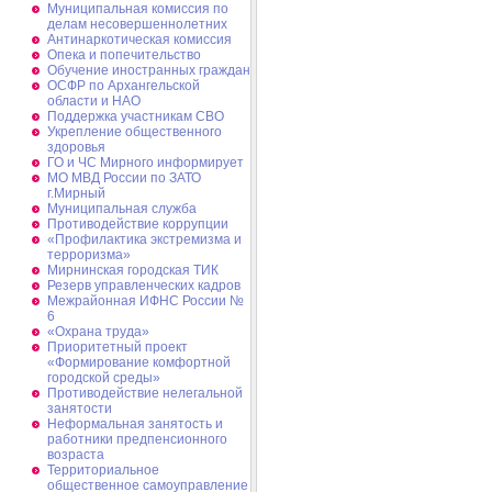
Муниципальная комиссия по
делам несовершеннолетних
Антинаркотическая комиссия
Опека и попечительство
Обучение иностранных граждан
ОСФР по Архангельской
области и НАО
Поддержка участникам СВО
Укрепление общественного
здоровья
ГО и ЧС Мирного информирует
МО МВД России по ЗАТО
г.Мирный
Муниципальная cлужба
Противодействие коррупции
«Профилактика экстремизма и
терроризма»
Мирнинская городская ТИК
Резерв управленческих кадров
Межрайонная ИФНС России №
6
«Охрана труда»
Приоритетный проект
«Формирование комфортной
городской среды»
Противодействие нелегальной
занятости
Неформальная занятость и
работники предпенсионного
возраста
Территориальное
общественное самоуправление