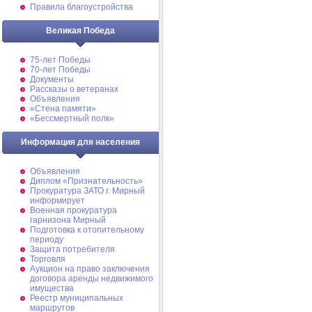
Правила благоустройства
Великая Победа
75-лет Победы
70-лет Победы
Документы
Рассказы о ветеранах
Объявления
«Стена памяти»
«Бессмертный полк»
Информация для населения
Объявления
Диплом «Признательность»
Прокуратура ЗАТО г. Мирный
информирует
Военная прокуратура
гарнизона Мирный
Подготовка к отопительному
периоду
Защита потребителя
Торговля
Аукцион на право заключения
договора аренды недвижимого
имущества
Реестр муниципальных
маршрутов