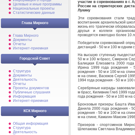
Информация о городе
участие в соревнованиях в г.
Целевые и иные программы
России на спринтерских дист
Национальные проекты
Лукину
Статистические данные
Эти соревнования стали трад
воспитанник архангельской школ
Глава Мирного
жизнь его трагически оборвалась
друзья и коллеги организов
проводятся ежегодно более 10 л
Глава Мирного
Документы
Победители соревнований опред
Отчеты
дистанций - 50 м и 100 м одним 
Интернет-приемная
На высшую ступеньку пьедестал
Городской Совет
50 м и 100 м брасс, Смирнов Сер
Балицкая Елизавета 2000 года
Ирина 1999 года рождения - 
Структура
рождения - 50 м и 100 м на спин
Документы
м на спине, Васюков Сергей 1995
Деятельность
1994 года рождения - 50 м и 100 
Отчеты
Серебряные награды завоевали:
Проекты документов
м брасс, Киливник Глеб 1999 год
Публичные слушания
года рождения - 50 м и 100 м на 
Информация
Интернет-приемная
Бронзовые призеры: Башта Иван 
Данила 2000 года рождения - 50
КСК Мирного
рождения - 50 м и 100 м на спин
м на спине, Камагин Максим 1998
Общая информация
Призеров - спортсменов Мирн
Структура
Шлепакова Светлана Владимиро
Деятельность