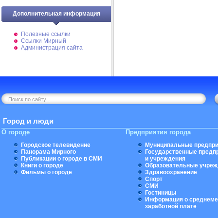
Дополнительная информация
Полезные ссылки
Ссылки Мирный
Администрация сайта
Город и люди
О городе
Предприятия города
Городское телевидение
Муниципальные предпри
Панорама Мирного
Государственные предп
Публикации о городе в СМИ
и учреждения
Книги о городе
Образовательные учреж
Фильмы о городе
Здравоохранение
Спорт
СМИ
Гостиницы
Информация о среднеме
заработной плате