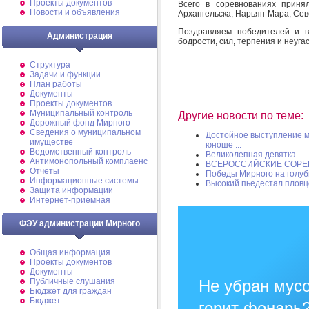
Проекты документов
Всего в соревнованиях приня
Новости и объявления
Архангельска, Нарьян-Мара, Сев
Поздравляем победителей и в
Администрация
бодрости, сил, терпения и неуг
Структура
Задачи и функции
План работы
Документы
Проекты документов
Муниципальный контроль
Другие новости по теме:
Дорожный фонд Мирного
Cведения о муниципальном
Достойное выступление м
имуществе
юноше ...
Ведомственный контроль
Великолепная девятка
Антимонопольный комплаенс
ВСЕРОССИЙСКИЕ СОРЕ
Отчеты
Победы Мирного на голуб
Информационные системы
Высокий пьедестал пловц
Защита информации
Интернет-приемная
ФЭУ администрации Мирного
Общая информация
Проекты документов
Документы
Публичные слушания
Не убран мусо
Бюджет для граждан
Бюджет
горит фонарь