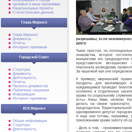
Информация о городе
Целевые и иные программы
Национальные проекты
Статистические данные
Глава Мирного
Глава Мирного
разрешимы, если некоммерчес
Документы
другу.
Отчеты
Интернет-приемная
Такая простая, но потенциальн
знакомства, которое состоял
Городской Совет
инициативе его председателя
представители ветеранских 
персонала космодрома, правосл
Структура
За чашечкой чая они определил
Документы
Деятельность
К примеру, мирнинский право
Отчеты
продукты для малоимущих 
Проекты документов
нуждающимся проводит благотво
Публичные слушания
особенно в отдаленные насел
Информация
храма по социальному служени
Интернет-приемная
есть» Анны Эмке, нелегко. Н
делать на своем транспорте,
председатель Территориальной
КСК Мирного
одновременно депутат городско
А еще они готовы, например, 
прихожанами храма заботу об од
Общая информация
Структура
- Дело в том, - прокомментиров
Деятельность
дедушек немало тех же наших