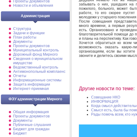
Проекты документов
забывать о них, ушедших на п
Новости и объявления
пожилого, больного, может быт
работе, то его скорее пустят
Администрация
молодежи у старшего поколения 
После совещания представите
много времени, а первые резу
Структура
есть. Организовано и проведен
Задачи и функции
благотворительной помощи до п
План работы
и планы на перспективу. Как гов
Документы
Хочется обратиться ко всем ч
Проекты документов
возможность оказать какую-
Муниципальный контроль
организациям, если вы хотите
Дорожный фонд Мирного
звоните и делитесь своими мысля
Cведения о муниципальном
имуществе
Ведомственный контроль
Антимонопольный комплаенс
Отчеты
Информационные системы
Защита информации
Другие новости по теме:
Интернет-приемная
Совещание НКО
ФЭУ администрации Мирного
ИНФОРМАЦИЯ
Когда смысл действительн
Смысл есть, была бы по
Общая информация
Рады помочь всем, кто ну
Проекты документов
Документы
Публичные слушания
Бюджет для граждан
Бюджет