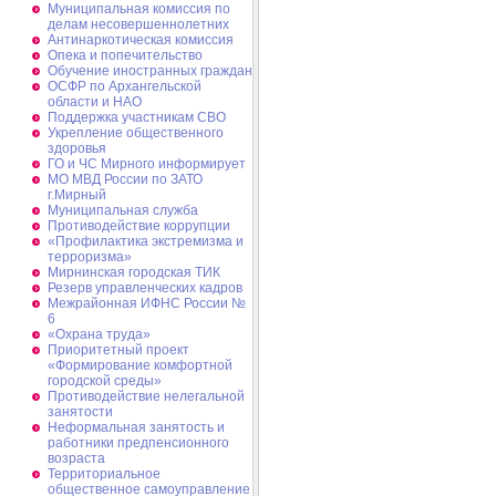
Муниципальная комиссия по
делам несовершеннолетних
Антинаркотическая комиссия
Опека и попечительство
Обучение иностранных граждан
ОСФР по Архангельской
области и НАО
Поддержка участникам СВО
Укрепление общественного
здоровья
ГО и ЧС Мирного информирует
МО МВД России по ЗАТО
г.Мирный
Муниципальная cлужба
Противодействие коррупции
«Профилактика экстремизма и
терроризма»
Мирнинская городская ТИК
Резерв управленческих кадров
Межрайонная ИФНС России №
6
«Охрана труда»
Приоритетный проект
«Формирование комфортной
городской среды»
Противодействие нелегальной
занятости
Неформальная занятость и
работники предпенсионного
возраста
Территориальное
общественное самоуправление