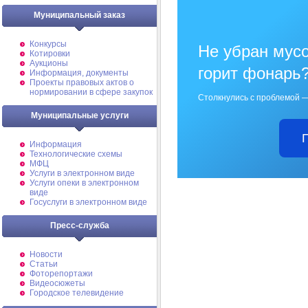
Муниципальный заказ
Конкурсы
Не убран мусо
Котировки
Аукционы
горит фонарь
Информация, документы
Проекты правовых актов о
нормировании в сфере закупок
Столкнулись с проблемой —
Муниципальные услуги
Информация
Технологические схемы
МФЦ
Услуги в электронном виде
Услуги опеки в электронном
виде
Госуслуги в электронном виде
Пресс-служба
Новости
Статьи
Фоторепортажи
Видеосюжеты
Городское телевидение