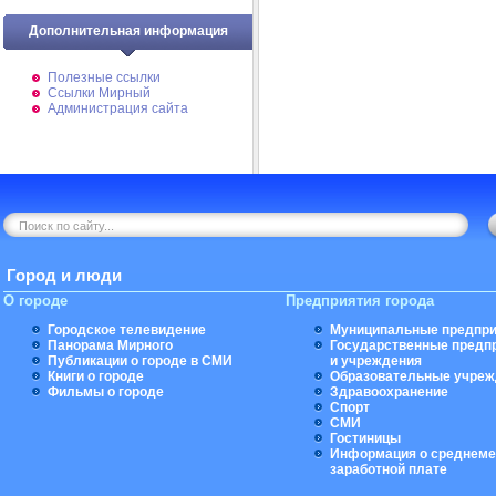
Дополнительная информация
Полезные ссылки
Ссылки Мирный
Администрация сайта
Город и люди
О городе
Предприятия города
Городское телевидение
Муниципальные предпри
Панорама Мирного
Государственные предп
Публикации о городе в СМИ
и учреждения
Книги о городе
Образовательные учреж
Фильмы о городе
Здравоохранение
Спорт
СМИ
Гостиницы
Информация о среднеме
заработной плате