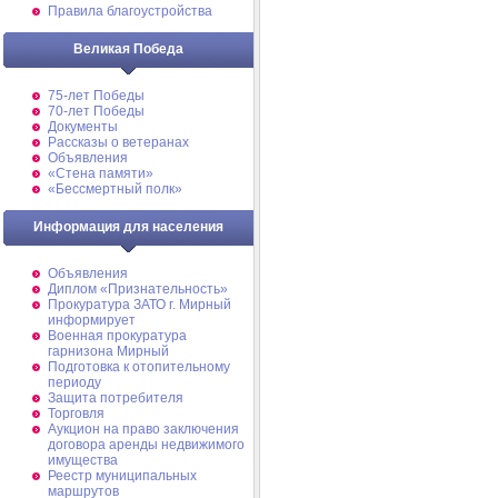
Правила благоустройства
Великая Победа
75-лет Победы
70-лет Победы
Документы
Рассказы о ветеранах
Объявления
«Стена памяти»
«Бессмертный полк»
Информация для населения
Объявления
Диплом «Признательность»
Прокуратура ЗАТО г. Мирный
информирует
Военная прокуратура
гарнизона Мирный
Подготовка к отопительному
периоду
Защита потребителя
Торговля
Аукцион на право заключения
договора аренды недвижимого
имущества
Реестр муниципальных
маршрутов