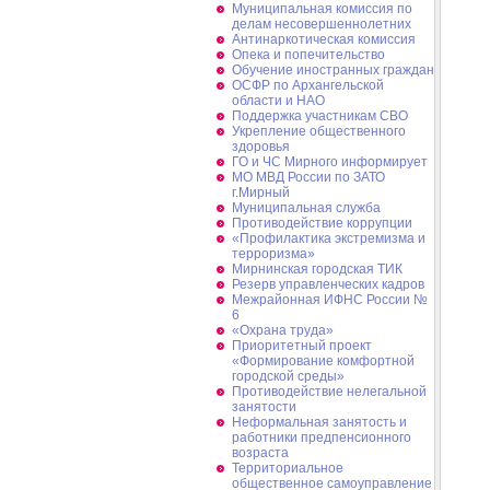
Муниципальная комиссия по
делам несовершеннолетних
Антинаркотическая комиссия
Опека и попечительство
Обучение иностранных граждан
ОСФР по Архангельской
области и НАО
Поддержка участникам СВО
Укрепление общественного
здоровья
ГО и ЧС Мирного информирует
МО МВД России по ЗАТО
г.Мирный
Муниципальная cлужба
Противодействие коррупции
«Профилактика экстремизма и
терроризма»
Мирнинская городская ТИК
Резерв управленческих кадров
Межрайонная ИФНС России №
6
«Охрана труда»
Приоритетный проект
«Формирование комфортной
городской среды»
Противодействие нелегальной
занятости
Неформальная занятость и
работники предпенсионного
возраста
Территориальное
общественное самоуправление