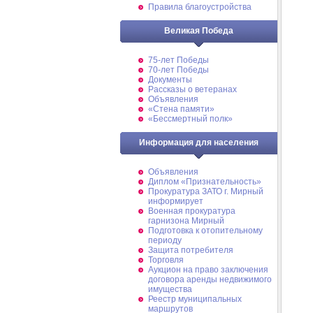
Правила благоустройства
Великая Победа
75-лет Победы
70-лет Победы
Документы
Рассказы о ветеранах
Объявления
«Стена памяти»
«Бессмертный полк»
Информация для населения
Объявления
Диплом «Признательность»
Прокуратура ЗАТО г. Мирный
информирует
Военная прокуратура
гарнизона Мирный
Подготовка к отопительному
периоду
Защита потребителя
Торговля
Аукцион на право заключения
договора аренды недвижимого
имущества
Реестр муниципальных
маршрутов