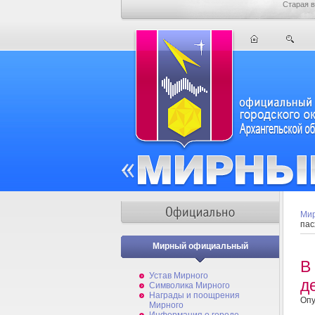
Старая в
Мир
пас
Мирный официальный
В
Устав Мирного
д
Символика Мирного
Награды и поощрения
Опу
Мирного