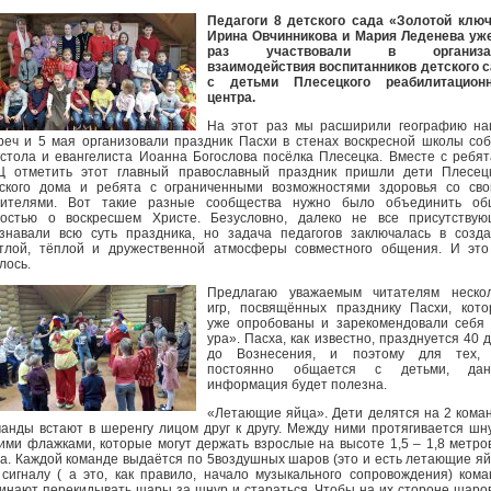
Педагоги 8 детского сада «Золотой клю
Ирина Овчинникова и Мария Леденева уж
раз участвовали в организа
взаимодействия воспитанников детского 
с детьми Плесецкого реабилитационн
центра.
На этот раз мы расширили географию на
реч и 5 мая организовали праздник Пасхи в стенах воскресной школы со
стола и евангелиста Иоанна Богослова посёлка Плесецка. Вместе с ребя
 отметить этот главный православный праздник пришли дети Плесецк
ского дома и ребята с ограниченными возможностями здоровья со св
дителями. Вот такие разные сообщества нужно было объединить об
остью о воскресшем Христе. Безусловно, далеко не все присутствую
знавали всю суть праздника, но задача педагогов заключалась в созд
тлой, тёплой и дружественной атмосферы совместного общения. И эт
лось.
Предлагаю уважаемым читателям нескол
игр, посвящённых празднику Пасхи, кот
уже опробованы и зарекомендовали себя
ура». Пасха, как известно, празднуется 40 
до Вознесения, и поэтому для тех, 
постоянно общается с детьми, дан
информация будет полезна.
«Летающие яйца». Дети делятся на 2 кома
анды встают в шеренгу лицом друг к другу. Между ними протягивается шн
ими флажками, которые могут держать взрослые на высоте 1,5 – 1,8 метро
а. Каждой команде выдаётся по 5воздушных шаров (это и есть летающие яй
сигналу ( а это, как правило, начало музыкального сопровождения) ком
инают перекидывать шары за шнур и стараться. Чтобы на их стороне шаро