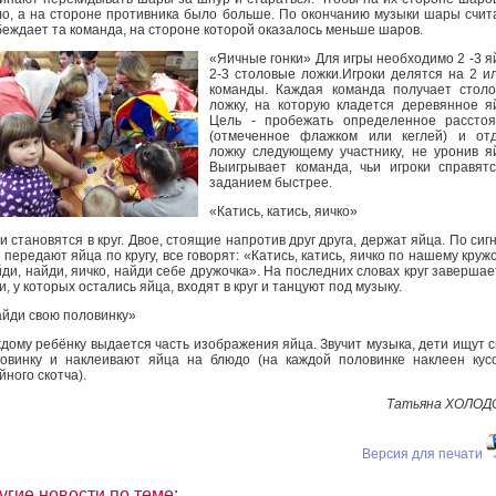
о, а на стороне противника было больше. По окончанию музыки шары счит
еждает та команда, на стороне которой оказалось меньше шаров.
«Яичные гонки» Для игры необходимо 2 -3 я
2-3 столовые ложки.Игроки делятся на 2 и
команды. Каждая команда получает стол
ложку, на которую кладется деревянное я
Цель - пробежать определенное расстоя
(отмеченное флажком или кеглей) и отд
ложку следующему участнику, не уронив я
Выигрывает команда, чьи игроки справят
заданием быстрее.
«Катись, катись, яичко»
и становятся в круг. Двое, стоящие напротив друг друга, держат яйца. По сиг
 передают яйца по кругу, все говорят: «Катись, катись, яичко по нашему кружо
ди, найди, яичко, найди себе дружочка». На последних словах круг завершае
и, у которых остались яйца, входят в круг и танцуют под музыку.
йди свою половинку»
дому ребёнку выдается часть изображения яйца. Звучит музыка, дети ищут 
овинку и наклеивают яйца на блюдо (на каждой половинке наклеен кус
йного скотча).
Татьяна ХОЛОД
Версия для печати
угие новости по теме: