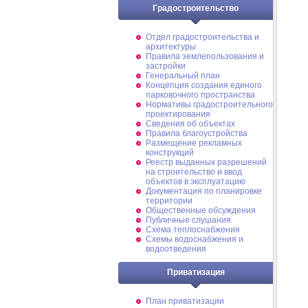
Градостроительство
Отдел градостроительства и
архитектуры
Правила землепользования и
застройки
Генеральный план
Концепция создания единого
парковочного пространства
Нормативы градостроительного
проектирования
Сведения об объектах
Правила благоустройства
Размещение рекламных
конструкций
Реестр выданных разрешений
на строительство и ввод
объектов в эксплуатацию
Документация по планировке
территории
Общественные обсуждения
Публичные слушания
Схема теплоснабжения
Схемы водоснабжения и
водоотведения
Приватизация
План приватизации