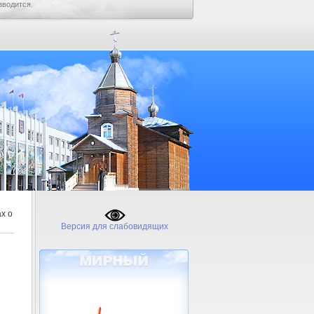
зводится.
х о
Версия для слабовидящих