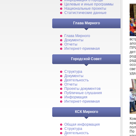
Информация о городе
Целевые и иные программы
Национальные проекты
Статистические данные
Глава Мирного
Глава Мирного
вст
Документы
апо
Отчеты
ПРЦ
Интернет-приемная
дет
ро
Городской Совет
рад
осо
све
Структура
уда
Документы
Деятельность
Отчеты
Проекты документов
Публичные слушания
Информация
Интернет-приемная
КСК Мирного
Ком
ярк
Общая информация
пол
Структура
По 
Деятельность
нач