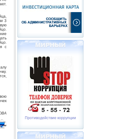
ают.
йца,
ли 3
овую
йцо.
ние
ать
йцо.
ся с
налу
чку.
тся,
свою
очек
ОВА
Противодействие коррупции