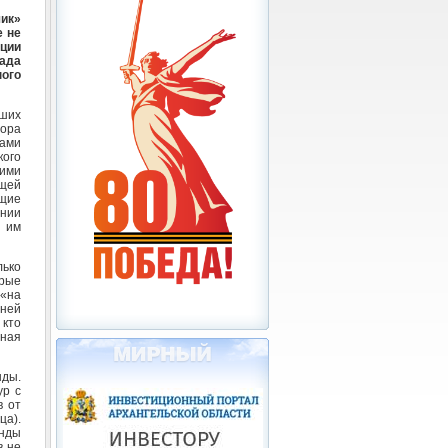
чик»
е не
ции
сада
ого
ших
бора
тами
ого
оими
щей
щие
ании
о им
ько
орые
 «на
дней
кто
ная
нды.
ур с
в от
ца).
анды
в не