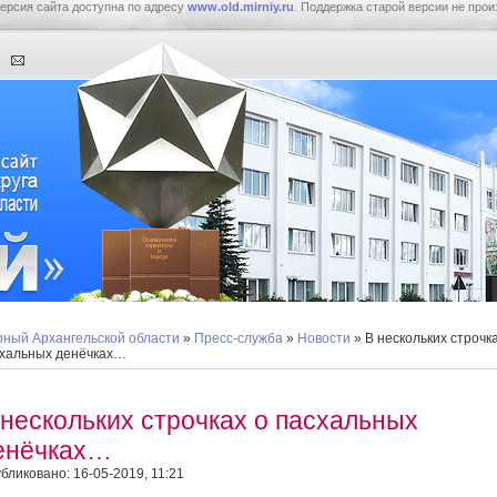
ерсия сайта доступна по адресу
www.old.mirniy.ru
. Поддержка старой версии не прои
ный Архангельской области
»
Пресс-служба
»
Новости
» В нескольких строчка
хальных денёчках…
 нескольких строчках о пасхальных
енёчках…
бликовано: 16-05-2019, 11:21