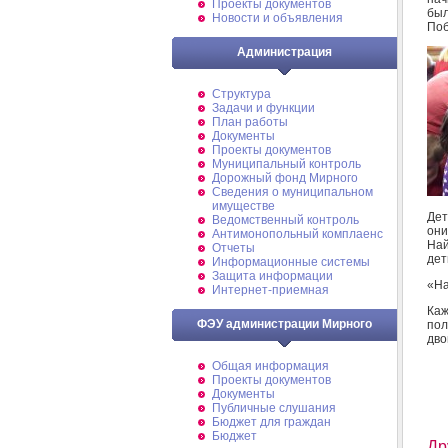
Проекты документов
был
Новости и объявления
Поб
Администрация
Структура
Задачи и функции
План работы
Документы
Проекты документов
Муниципальный контроль
Дорожный фонд Мирного
Cведения о муниципальном
имуществе
Дет
Ведомственный контроль
они
Антимонопольный комплаенс
Най
Отчеты
дет
Информационные системы
Защита информации
«На
Интернет-приемная
Каж
ФЭУ администрации Мирного
пол
дво
Общая информация
Проекты документов
Документы
Публичные слушания
Бюджет для граждан
Бюджет
Др