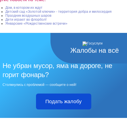
Дом, в котором их ждут
Детский сад «Золотой ключик» - территория добра и милосердия
Праздник воздушных шаров
Дети играют во флорбол!
Январские «Рождественские встречи»
Жалобы на всё
Не убран мусор, яма на дороге, не
горит фонарь?
Столкнулись с проблемой — сообщите о ней!
Подать жалобу