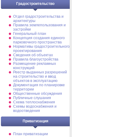
Градостроительство
Отдел градостроительства и
архитектуры
Правила землепользования и
застройки
Генеральный план
Концепция создания единого
парковочного пространства
Нормативы градостроительного
проектирования
Сведения об объектах
Правила благоустройства
Размещение рекламных
конструкций
Реестр выданных разрешений
на строительство и ввод
объектов в эксплуатацию
Документация по планировке
территории
Общественные обсуждения
Публичные слушания
Схема теплоснабжения
Схемы водоснабжения и
водоотведения
Приватизация
План приватизации