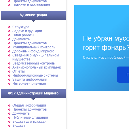
Проекты документов
Новости и объявления
Администрация
Структура
Задачи и функции
План работы
Не убран мусо
Документы
Проекты документов
горит фонарь
Муниципальный контроль
Дорожный фонд Мирного
Cведения о муниципальном
Столкнулись с проблемой —
имуществе
Ведомственный контроль
Антимонопольный комплаенс
Отчеты
Информационные системы
Защита информации
Интернет-приемная
ФЭУ администрации Мирного
Общая информация
Проекты документов
Документы
Публичные слушания
Бюджет для граждан
Бюджет