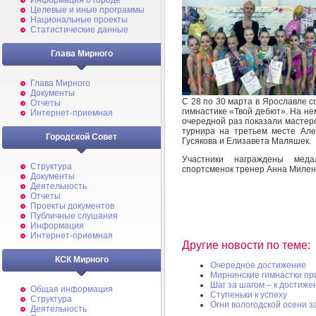
Информация о городе
Целевые и иные программы
Национальные проекты
Статистические данные
Глава Мирного
Глава Мирного
Документы
С 28 по 30 марта в Ярославле с
Отчеты
гимнастике «Твой дебют». На не
Интернет-приемная
очередной раз показали мастер
турнира на третьем месте Ал
Городской Совет
Гусякова и Елизавета Маляшек.
Участники награждены меда
Структура
спортсменок тренер Анна Милен
Документы
Деятельность
Отчеты
Проекты документов
Публичные слушания
Информация
Интернет-приемная
Другие новости по теме:
КСК Мирного
Очередное достижение
Мирнинские гимнастки пр
Шаг за шагом – к достиже
Общая информация
Ступеньки к успеху
Структура
Огни вологодской осени з
Деятельность