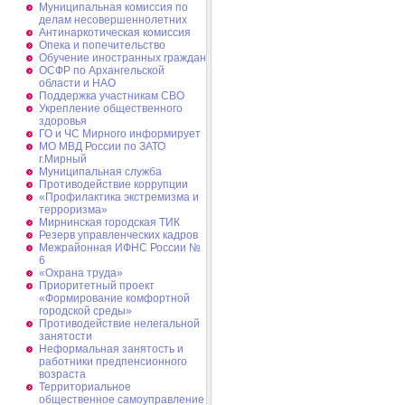
Муниципальная комиссия по
делам несовершеннолетних
Антинаркотическая комиссия
Опека и попечительство
Обучение иностранных граждан
ОСФР по Архангельской
области и НАО
Поддержка участникам СВО
Укрепление общественного
здоровья
ГО и ЧС Мирного информирует
МО МВД России по ЗАТО
г.Мирный
Муниципальная cлужба
Противодействие коррупции
«Профилактика экстремизма и
терроризма»
Мирнинская городская ТИК
Резерв управленческих кадров
Межрайонная ИФНС России №
6
«Охрана труда»
Приоритетный проект
«Формирование комфортной
городской среды»
Противодействие нелегальной
занятости
Неформальная занятость и
работники предпенсионного
возраста
Территориальное
общественное самоуправление