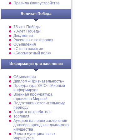
Правила благоустройства
Великая Победа
75-лет Победы
70-лет Победы
Документы
Рассказы о ветеранах
Объявления
«Стена памяти»
«Бессмертный полк»
Информация для населения
Объявления
Диплом «Признательность»
Прокуратура ЗАТО г. Мирный
информирует
Военная прокуратура
гарнизона Мирный
Подготовка к отопительному
периоду
Защита потребителя
Торговля
Аукцион на право заключения
договора аренды недвижимого
имущества
Реестр муниципальных
маршрутов