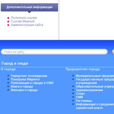
Дополнительная информация
Полезные ссылки
Ссылки Мирный
Администрация сайта
Город и люди
О городе
Предприятия города
Городское телевидение
Муниципальные предпри
Панорама Мирного
Государственные предп
Публикации о городе в СМИ
и учреждения
Книги о городе
Образовательные учреж
Фильмы о городе
Здравоохранение
Спорт
СМИ
Гостиницы
Информация о среднеме
заработной плате