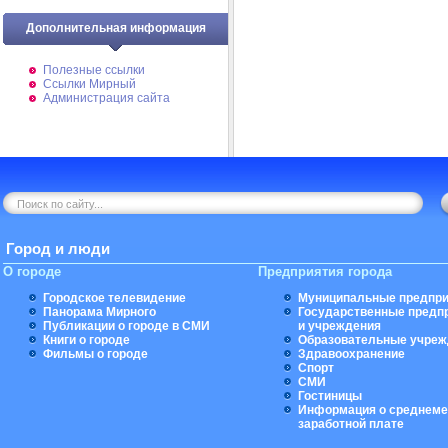
Дополнительная информация
Полезные ссылки
Ссылки Мирный
Администрация сайта
Город и люди
О городе
Предприятия города
Городское телевидение
Муниципальные предпри
Панорама Мирного
Государственные предп
Публикации о городе в СМИ
и учреждения
Книги о городе
Образовательные учреж
Фильмы о городе
Здравоохранение
Спорт
СМИ
Гостиницы
Информация о среднеме
заработной плате