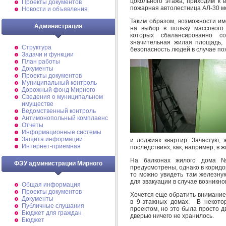
цокольного этажа, приходим к 
Проекты документов
пожарная автолестница АЛ-30 мо
Новости и объявления
Таким образом, возможности и
Администрация
на выбор в пользу массового
которых сбалансированно со
значительная жилая площадь, н
Структура
безопасность людей в случае по
Задачи и функции
План работы
Документы
Проекты документов
Муниципальный контроль
Дорожный фонд Мирного
Cведения о муниципальном
имуществе
Ведомственный контроль
Антимонопольный комплаенс
Отчеты
Информационные системы
Защита информации
и лоджиях квартир. Зачастую,
Интернет-приемная
последствиях, как, например, в 
На балконах жилого дома 
ФЭУ администрации Мирного
предусмотрены, однако в коридо
то можно увидеть там железную
для эвакуации в случае возникн
Общая информация
Проекты документов
Хочется еще обратить внимание
Документы
в 9-этажных домах. В некото
Публичные слушания
проектом, но это была просто д
Бюджет для граждан
дверью ничего не хранилось.
Бюджет