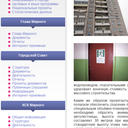
Информация о городе
Целевые и иные программы
Национальные проекты
Статистические данные
Глава Мирного
Глава Мирного
Документы
Отчеты
Интернет-приемная
Городской Совет
Структура
Документы
Деятельность
Отчеты
Проекты документов
водопроводом, спасательными у
Публичные слушания
удорожает конечную стоимость 
Информация
массового строительства.
Интернет-приемная
Каким же образом проектант
полагали обеспечить спасение л
КСК Мирного
специальным объёмно-планиров
необходимо обратить внима
автолестницы, высота полн
Общая информация
составляет 30 метров при ма
Структура
стандартную высоту этажа око
Деятельность