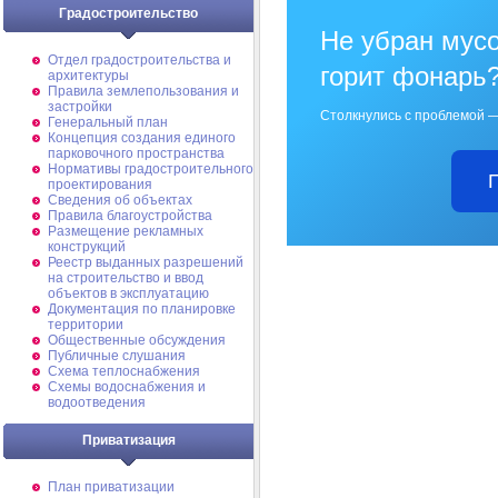
Градостроительство
Не убран мусо
Отдел градостроительства и
горит фонарь
архитектуры
Правила землепользования и
застройки
Столкнулись с проблемой —
Генеральный план
Концепция создания единого
парковочного пространства
Нормативы градостроительного
проектирования
Сведения об объектах
Правила благоустройства
Размещение рекламных
конструкций
Реестр выданных разрешений
на строительство и ввод
объектов в эксплуатацию
Документация по планировке
территории
Общественные обсуждения
Публичные слушания
Схема теплоснабжения
Схемы водоснабжения и
водоотведения
Приватизация
План приватизации