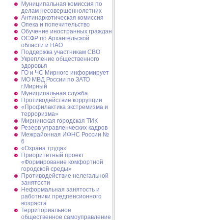
Муниципальная комиссия по
делам несовершеннолетних
Антинаркотическая комиссия
Опека и попечительство
Обучение иностранных граждан
ОСФР по Архангельской
области и НАО
Поддержка участникам СВО
Укрепление общественного
здоровья
ГО и ЧС Мирного информирует
МО МВД России по ЗАТО
г.Мирный
Муниципальная cлужба
Противодействие коррупции
«Профилактика экстремизма и
терроризма»
Мирнинская городская ТИК
Резерв управленческих кадров
Межрайонная ИФНС России №
6
«Охрана труда»
Приоритетный проект
«Формирование комфортной
городской среды»
Противодействие нелегальной
занятости
Неформальная занятость и
работники предпенсионного
возраста
Территориальное
общественное самоуправление