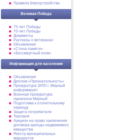
Правила благоустройства
Великая Победа
75-лет Победы
70-лет Победы
Документы
Рассказы о ветеранах
Объявления
«Стена памяти»
«Бессмертный полк»
Информация для населения
Объявления
Диплом «Признательность»
Прокуратура ЗАТО г. Мирный
информирует
Военная прокуратура
гарнизона Мирный
Подготовка к отопительному
периоду
Защита потребителя
Торговля
Аукцион на право заключения
договора аренды недвижимого
имущества
Реестр муниципальных
маршрутов