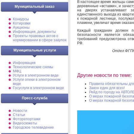
В настоящее время жильцы сами,
деревянные «вставки», и зачаст
Муниципальный заказ
на дверях устанавливают з
единственного выхода из кварти
к пожарной лестнице, послужа
Конкурсы
пламени, увеличат время оказа
Котировки
Аукционы
Каждый гражданин должен п
Информация, документы
безопасности является обяз
Проекты правовых актов о
требований предусмотрена отве
нормировании в сфере закупок
РФ.
Муниципальные услуги
Отдел ФГПН
Информация
Технологические схемы
МФЦ
Другие новости по теме:
Услуги в электронном виде
Услуги опеки в электронном
виде
Правила обязательны для
Госуслуги в электронном виде
Закон един для всех!
Рейд по городу на АВТО
О мерах пожарной безоп
Пресс-служба
О мерах пожарной безоп
Новости
Статьи
Фоторепортажи
Видеосюжеты
Городское телевидение