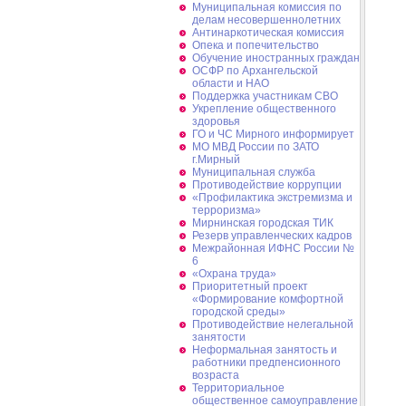
Муниципальная комиссия по
делам несовершеннолетних
Антинаркотическая комиссия
Опека и попечительство
Обучение иностранных граждан
ОСФР по Архангельской
области и НАО
Поддержка участникам СВО
Укрепление общественного
здоровья
ГО и ЧС Мирного информирует
МО МВД России по ЗАТО
г.Мирный
Муниципальная cлужба
Противодействие коррупции
«Профилактика экстремизма и
терроризма»
Мирнинская городская ТИК
Резерв управленческих кадров
Межрайонная ИФНС России №
6
«Охрана труда»
Приоритетный проект
«Формирование комфортной
городской среды»
Противодействие нелегальной
занятости
Неформальная занятость и
работники предпенсионного
возраста
Территориальное
общественное самоуправление