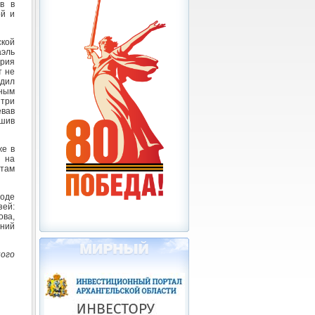
в в
ой и
ской
аэль
ория
т не
одил
тным
 три
вав
ршив
же в
а на
ятам
роде
зей:
ова,
ний
ного