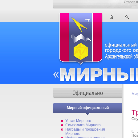
Старая в
Мир
Мирный официальный
Т
Опу
Устав Мирного
Символика Мирного
Награды и поощрения
С 1
Мирного
Пом