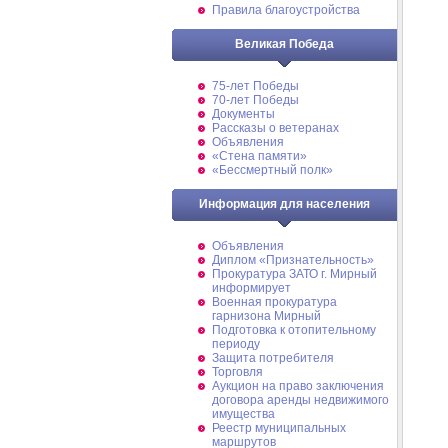
Правила благоустройства
Великая Победа
75-лет Победы
70-лет Победы
Документы
Рассказы о ветеранах
Объявления
«Стена памяти»
«Бессмертный полк»
Информация для населения
Объявления
Диплом «Признательность»
Прокуратура ЗАТО г. Мирный
информирует
Военная прокуратура
гарнизона Мирный
Подготовка к отопительному
периоду
Защита потребителя
Торговля
Аукцион на право заключения
договора аренды недвижимого
имущества
Реестр муниципальных
маршрутов