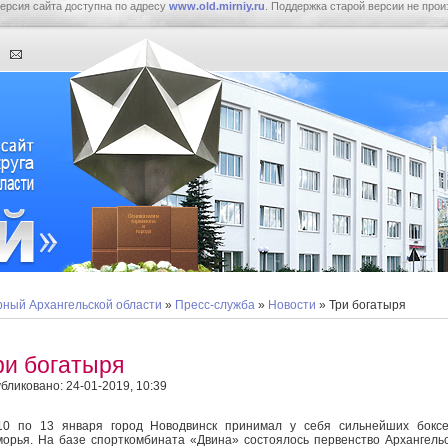
ерсия сайта доступна по адресу
www.old.mirniy.ru
. Поддержка старой версии не прои
ный Архангельской области
»
Пресс-служба
»
Новости
» Три богатыря
ри богатыря
бликовано: 24-01-2019, 10:39
0 по 13 января город Новодвинск принимал у себя сильнейших боксе
орья. На базе спорткомбината «Двина» состоялось первенство Архангель