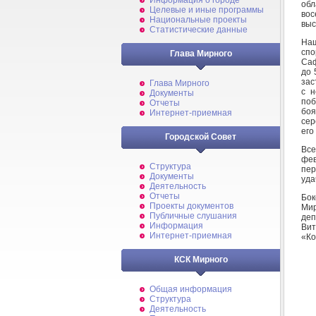
Информация о городе
об
Целевые и иные программы
вос
Национальные проекты
выс
Статистические данные
Наш
спо
Глава Мирного
Саф
до 
зас
Глава Мирного
с н
Документы
поб
Отчеты
боя
Интернет-приемная
сер
его
Городской Совет
Все
фев
Структура
пер
Документы
уда
Деятельность
Отчеты
Бок
Проекты документов
Мир
Публичные слушания
деп
Информация
Ви
Интернет-приемная
«Ко
КСК Мирного
Общая информация
Структура
Деятельность