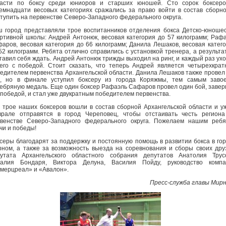
ласти по боксу среди юниоров и старших юношей. Сто сорок боксеро
емнадцати весовых категориях сражались за право войти в состав сборн
тупить на первенстве Северо-Западного федерального округа.
 город представляли трое воспитанников отделения бокса Детско-юноше
ртивной школы: Андрей Антонюк, весовая категория до 57 килограмм; Раф
аров, весовая категория до 66 килограмм; Данила Лешаков, весовая катег
52 килограмм. Ребята отлично справились с установкой тренера, а результа
тавил себя ждать. Андрей Антонюк трижды выходил на ринг, и каждый раз ух
его с победой. Стоит сказать, что теперь Андрей является четырехкра
едителем первенства Архангельской области. Данила Лешаков также провел
, но в финале уступил боксеру из города Коряжмы, тем самым завое
ебряную медаль. Еще один боксер Рафаэль Сафаров провел один бой, заве
 победой, и стал уже двукратным победителем первенства.
 трое наших боксеров вошли в состав сборной Архангельской области и у
рале отправятся в город Череповец, чтобы отстаивать честь регион
венстве Северо-Западного федерального округа. Пожелаем нашим реб
чи и победы!
серы благодарят за поддержку и постоянную помощь в развитии бокса в го
ном, а также за возможность выезда на соревнования и сборы своих дру
утата Архангельского областного собрания депутатов Анатолия Трус
талия Бондаря, Виктора Делуна, Василия Пойду, руководство компа
мерцреал» и «Авалон».
Пресс-служба главы Мир