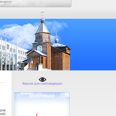
зводится.
Версия для слабовидящих
ров
ской