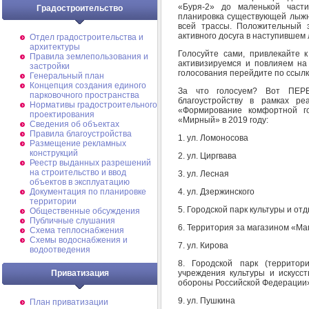
«Буря-2» до маленькой част
Градостроительство
планировка существующей лыжн
всей трассы. Положительный 
активного досуга в наступившем
Отдел градостроительства и
архитектуры
Голосуйте сами, привлекайте 
Правила землепользования и
активизируемся и повлияем на
застройки
голосования перейдите по ссыл
Генеральный план
Концепция создания единого
За что голосуем? Вот ПЕРЕ
парковочного пространства
благоустройству в рамках ре
Нормативы градостроительного
«Формирование комфортной г
проектирования
«Мирный» в 2019 году:
Сведения об объектах
Правила благоустройства
1. ул. Ломоносова
Размещение рекламных
конструкций
2. ул. Циргвава
Реестр выданных разрешений
на строительство и ввод
3. ул. Лесная
объектов в эксплуатацию
4. ул. Дзержинского
Документация по планировке
территории
5. Городской парк культуры и от
Общественные обсуждения
Публичные слушания
6. Территория за магазином «Ма
Схема теплоснабжения
Схемы водоснабжения и
7. ул. Кирова
водоотведения
8. Городской парк (террито
учреждения культуры и искусс
Приватизация
обороны Российской Федерации»
9. ул. Пушкина
План приватизации