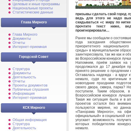
Информация о городе
Целевые и иные программы
Национальные проекты
Статистические данные
призывы сделать свой город л
ведь для этого не надо вы
скидываться «с миру по нитке»
Глава Мирного
прочтите текст ниже, в
проигнорировали…
Глава Мирного
Ранее мы сообщали о состоявше
Документы
года заседания обществен
Отчеты
приоритетного национального
Интернет-приемная
среды» в муниципальном образ
заинтересовала, так же как и о
Городской Совет
во Всероссийском конкурсе лучш
Напомним, приём заявок на 
продолжался до 17 декабря пр
Структура
принято решение о продлении с
Документы
Оставалась надежда - а вдруг 
Деятельность
немало, судя по критичным 
Отчеты
новогодние праздники подгот
Проекты документов
своего двора, сквера, парка? Н
Публичные слушания
поступили. Таким образом, 
Информация
Всероссийском конкурсе лучших
Интернет-приемная
Такая же ситуация была и в ап
проектов остался без вниман
пользуются миряне, но данна
КСК Мирного
«Панорама Мирного», на оф
официальный» в социальной сет
упускает возможность получит
Общая информация
которых победителям конкур
Структура
немало.
Деятельность