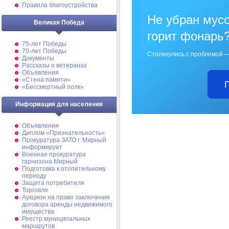
Правила благоустройства
Не убран мусо
Великая Победа
горит фонарь
75-лет Победы
70-лет Победы
Столкнулись с проблемой —
Документы
Рассказы о ветеранах
Объявления
«Стена памяти»
«Бессмертный полк»
Информация для населения
Объявления
Диплом «Признательность»
Прокуратура ЗАТО г. Мирный
информирует
Военная прокуратура
гарнизона Мирный
Подготовка к отопительному
периоду
Защита потребителя
Торговля
Аукцион на право заключения
договора аренды недвижимого
имущества
Реестр муниципальных
маршрутов