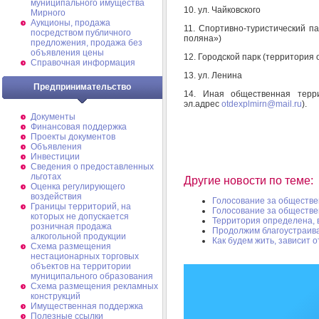
муниципального имущества
10. ул. Чайковского
Мирного
Аукционы, продажа
11. Спортивно-туристический п
посредством публичного
поляна»)
предложения, продажа без
объявления цены
12. Городской парк (территория
Справочная информация
13. ул. Ленина
Предпринимательство
14. Иная общественная терри
эл.адрес
otdexplmirn@mail.ru
).
Документы
Финансовая поддержка
Проекты документов
Объявления
Инвестиции
Сведения о предоставленных
льготах
Другие новости по теме:
Оценка регулирующего
воздействия
Голосование за обществе
Границы территорий, на
Голосование за обществе
которых не допускается
Территория определена, 
розничная продажа
Продолжим благоустраива
алкогольной продукции
Как будем жить, зависит о
Схема размещения
нестационарных торговых
объектов на территории
муниципального образования
Схема размещения рекламных
конструкций
Имущественная поддержка
Полезные ссылки