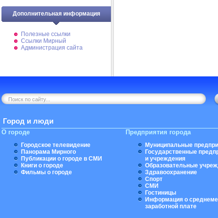
Дополнительная информация
Полезные ссылки
Ссылки Мирный
Администрация сайта
Город и люди
О городе
Предприятия города
Городское телевидение
Муниципальные предпри
Панорама Мирного
Государственные предп
Публикации о городе в СМИ
и учреждения
Книги о городе
Образовательные учреж
Фильмы о городе
Здравоохранение
Спорт
СМИ
Гостиницы
Информация о среднеме
заработной плате