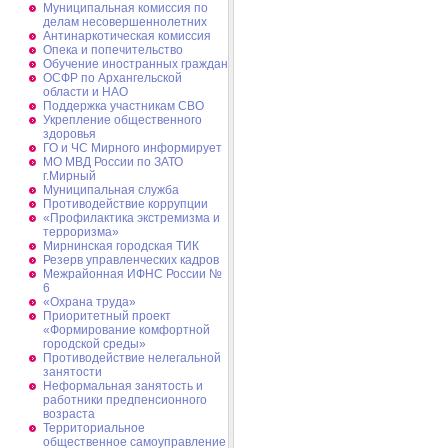
Муниципальная комиссия по
делам несовершеннолетних
Антинаркотическая комиссия
Опека и попечительство
Обучение иностранных граждан
ОСФР по Архангельской
области и НАО
Поддержка участникам СВО
Укрепление общественного
здоровья
ГО и ЧС Мирного информирует
МО МВД России по ЗАТО
г.Мирный
Муниципальная cлужба
Противодействие коррупции
«Профилактика экстремизма и
терроризма»
Мирнинская городская ТИК
Резерв управленческих кадров
Межрайонная ИФНС России №
6
«Охрана труда»
Приоритетный проект
«Формирование комфортной
городской среды»
Противодействие нелегальной
занятости
Неформальная занятость и
работники предпенсионного
возраста
Территориальное
общественное самоуправление