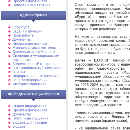
Проекты документов
Стоит сказать, что это не ед
Новости и объявления
миряне проигнорировали. Н
объявляла конкурс на лучший 
Администрация
«Буря-1») – тогда не было ни 
нравится, как выглядит территор
конкурс проектов по благоуст
Структура
которых была реализована.
Задачи и функции
План работы
Не хочется отчаиваться, ведь 
Документы
комфортной городской среды 
Проекты документов
условия выделения средств ост
Муниципальный контроль
не будет, то и денег не будет, и
Дорожный фонд Мирного
каких условиях они живут.
Cведения о муниципальном
имуществе
Далее – ВАЖНО! Помимо уп
Ведомственный контроль
всероссийском конкурсе, у наш
Антимонопольный комплаенс
работ по благоустройству.
Отчеты
национального проекта «Фо
Информационные системы
муниципальном образовании «М
Защита информации
муниципальная программа «Фор
Интернет-приемная
на 2018-2024 годы», в соответ
представлены тринадцать общес
Четырнадцатым пунктом жит
ФЭУ администрации Мирного
общественную территорию, ко
требует благоустройства по и
можно следующим образом:
Общая информация
Проекты документов
- через установленные урны для
Документы
школа искусств, ул. Ленина, 
Публичные слушания
администрации (правое крыло);
Бюджет для граждан
Бюджет
- на официальном сайте муни