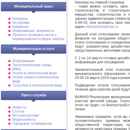
баннеру на главной странице;
- также можно оставить свои
Муниципальный заказ
строительства и строительн
имущества, строительства и 
здании администрации (левое кры
Конкурсы
5-09-20, или изложить свои пр
Котировки
адрес
otdexplmirn@mail.ru
.
Аукционы
Информация, документы
Данный этап голосования прово
Проекты правовых актов о
февраля на заседании общест
нормировании в сфере закупок
этапа голосования и определен
будут разработаны дизайн-про
Муниципальные услуги
представленных жителями город
С 1 по 14 марта готовые дизайн
Информация
информации для обсуждения.
Технологические схемы
МФЦ
Заключительный этап голосов
Услуги в электронном виде
муниципального образования «
Услуги опеки в электронном
20.00 19 марта 2019 года в режи
виде
Подведение итогов голосован
Госуслуги в электронном виде
течение двух рабочих дней буду
Пресс-служба
ВАЖНО! Реализация муниципаль
участии жителей города. Голос
этого не будет, то благоустройс
Новости
лучше.
Статьи
Фоторепортажи
Уважаемые граждане, если вы сч
Видеосюжеты
положительного примера мож
Городское телевидение
общественной территории, п
активности некоторых граждан 