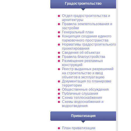
Градостроительство
Отдел градостроительства и
архитектуры
Правила землепользования и
застройки
Генеральный план
Концепция создания единого
парковочного пространства
Нормативы градостроительного
проектирования
Сведения об объектах
Правила благоустройства
Размещение рекламных
конструкций
Реестр выданных разрешений
на строительство и ввод
объектов в эксплуатацию
Документация по планировке
территории
Общественные обсуждения
Публичные слушания
Схема теплоснабжения
Схемы водоснабжения и
водоотведения
Приватизация
План приватизации