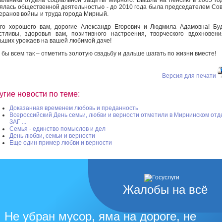
ялась общественной деятельностью - до 2010 года была председателем Со
еранов войны и труда города Мирный.
го хорошего вам, дорогие Александр Егорович и Людмила Адамовна! Бу
стливы, здоровья вам, позитивного настроения, творческого вдохновен
ьших урожаев на вашей любимой даче!
 бы всем так – отметить золотую свадьбу и дальше шагать по жизни вместе!
Версия для печати
угие новости по теме:
Доказанная временем любовь и преданность
Всероссийский День семьи, любви и верности отметили в Мирнинском отд
ЗАГ ...
Семья - единство помыслов и дел
День любви, семьи и верности
Еще один пример любви и верности
Жалобы на всё
Не убран мусор, яма на дороге, не