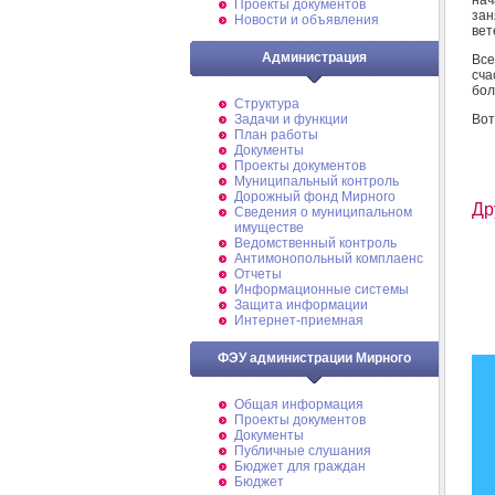
Проекты документов
зан
Новости и объявления
вет
Администрация
Все
сча
бол
Структура
Вот
Задачи и функции
План работы
Документы
Проекты документов
Муниципальный контроль
Дорожный фонд Мирного
Др
Cведения о муниципальном
имуществе
Ведомственный контроль
Антимонопольный комплаенс
Отчеты
Информационные системы
Защита информации
Интернет-приемная
ФЭУ администрации Мирного
Общая информация
Проекты документов
Документы
Публичные слушания
Бюджет для граждан
Бюджет