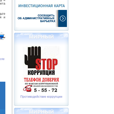
вета
дьте
ия и
еле
Противодействие коррупции