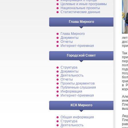
Информация о городе
Целевые и иные программы
Национальные проекты
Статистические данные
Глава Мирного
Глава Мирного
лет
Документы
дос
Отчеты
при
Интернет-приемная
Та
Городской Совет
при
пер
пол
Структура
год
Документы
поз
Деятельность
бол
Отчеты
гра
Проекты документов
в Р
Публичные слушания
кор
Информация
Интернет-приемная
Але
ин
Пле
КСК Мирного
выш
Люд
Общая информация
Пле
Структура
ра
Деятельность
нач