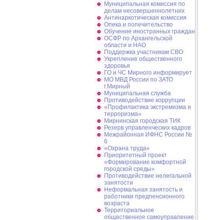
Муниципальная комиссия по
делам несовершеннолетних
Антинаркотическая комиссия
Опека и попечительство
Обучение иностранных граждан
ОСФР по Архангельской
области и НАО
Поддержка участникам СВО
Укрепление общественного
здоровья
ГО и ЧС Мирного информирует
МО МВД России по ЗАТО
г.Мирный
Муниципальная cлужба
Противодействие коррупции
«Профилактика экстремизма и
терроризма»
Мирнинская городская ТИК
Резерв управленческих кадров
Межрайонная ИФНС России №
6
«Охрана труда»
Приоритетный проект
«Формирование комфортной
городской среды»
Противодействие нелегальной
занятости
Неформальная занятость и
работники предпенсионного
возраста
Территориальное
общественное самоуправление