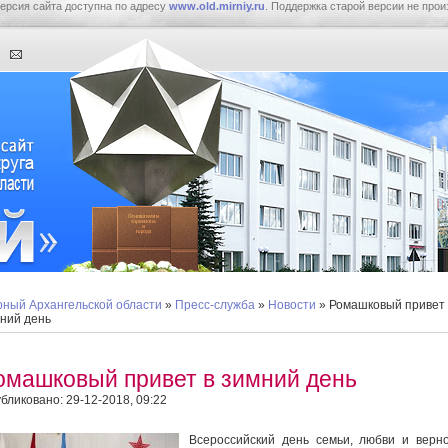
ерсия сайта доступна по адресу
www.old.mirniy.ru
. Поддержка старой версии не прои
ный Архангельской области
»
Пресс-служба
»
Новости
» Ромашковый привет 
ний день
омашковый привет в зимний день
бликовано: 29-12-2018, 09:22
Всероссийский день семьи, любви и верн