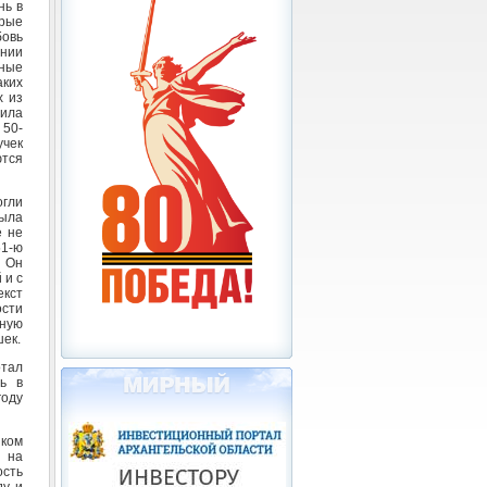
нь в
рые
овь
нии
ные
аких
х из
ила
 50-
учек
ются
гли
была
е не
51-ю
. Он
 и с
екст
ости
тную
шек.
отал
ь в
году
иком
 на
сть
ду и