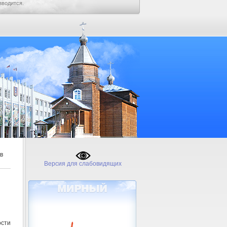
зводится.
в
Версия для слабовидящих
ости