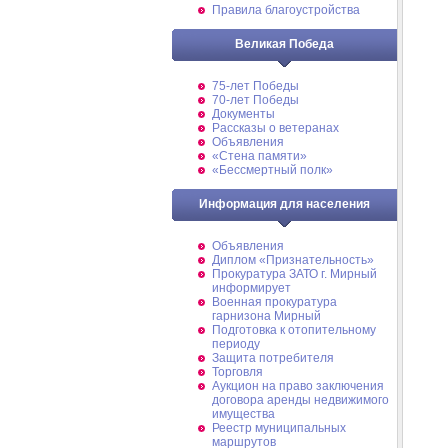
Правила благоустройства
Великая Победа
75-лет Победы
70-лет Победы
Документы
Рассказы о ветеранах
Объявления
«Стена памяти»
«Бессмертный полк»
Информация для населения
Объявления
Диплом «Признательность»
Прокуратура ЗАТО г. Мирный
информирует
Военная прокуратура
гарнизона Мирный
Подготовка к отопительному
периоду
Защита потребителя
Торговля
Аукцион на право заключения
договора аренды недвижимого
имущества
Реестр муниципальных
маршрутов