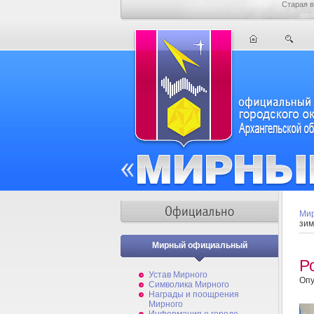
Старая в
Мир
зим
Мирный официальный
Р
Устав Мирного
Опу
Символика Мирного
Награды и поощрения
Мирного