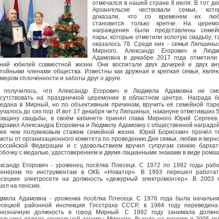
отмечался в нашей стране 8 июля. В тот де
Архангельске чествовали семьи, кото
доказали, что со временем их люб
становится только крепче. На церемо
награждения были представлены семей
пары, которые отметили золотую свадьбу; т
оказалось 78. Среди них - семья Ляпшины
Мирного. Александр Егорович и Людм
Адамовна в декабре 2017 года отметили
ний юбилей совместной жизни. Они воспитали двух дочерей и двух вн
тойными членами общества. Известны как дружная и крепкая семья, явля
мером сплочённости и заботы друг о друге.
к получилось, что Александр Егорович и Людмила Адамовна не смо
сутствовать на праздничной церемонии в областном центре. Награда 
едана в Мирный, но по объективным причинам, вручить её семейной пар
учалось до сих пор. И вот 17 декабря чету Ляпшиных, накануне отметивших 
овщину свадьбы, в своём кабинете принял глава Мирного Юрий Сергеев
дравил Александра Егоровича и Людмилу Адамовну с общественной наградой
ее чем полувековым стажем семейной жизни. Юрий Борисович прочёл т
моты от организационного комитета по проведению Дня семьи, любви и верн
оссийской Федерации и с удовольствием вручил супругам синюю барха
обочку с медалью, удостоверением и двумя лацканными знаками в виде рома
ксандр Егорович - уроженец посёлка Плесецк. С 1972 по 1992 годы раб
женером по инструментам в ОКБ «Новатор». В 1993 перешел работат
сецкие электросети на должность «дежурный электромонтер». В 2003 
ел на пенсию.
мила Адамовна - уроженка посёлка Плесецк. С 1976 года была начальн
сецкой районной инспекции Госстраха СССР, в 1984 году переведена
внозначную должность в город Мирный. С 1992 году занимала должно
альника отдела социальной защиты Мирного. Вышла на пенсию в 2005 го