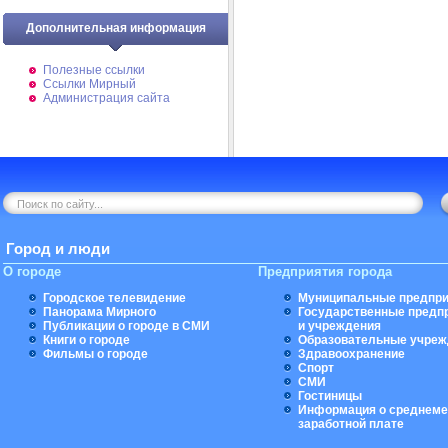
Дополнительная информация
Полезные ссылки
Ссылки Мирный
Администрация сайта
Город и люди
О городе
Предприятия города
Городское телевидение
Муниципальные предпри
Панорама Мирного
Государственные предп
Публикации о городе в СМИ
и учреждения
Книги о городе
Образовательные учреж
Фильмы о городе
Здравоохранение
Спорт
СМИ
Гостиницы
Информация о среднеме
заработной плате