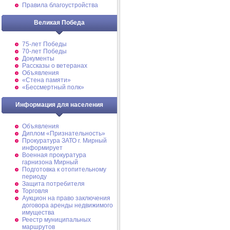
Правила благоустройства
Великая Победа
75-лет Победы
70-лет Победы
Документы
Рассказы о ветеранах
Объявления
«Стена памяти»
«Бессмертный полк»
Информация для населения
Объявления
Диплом «Признательность»
Прокуратура ЗАТО г. Мирный
информирует
Военная прокуратура
гарнизона Мирный
Подготовка к отопительному
периоду
Защита потребителя
Торговля
Аукцион на право заключения
договора аренды недвижимого
имущества
Реестр муниципальных
маршрутов