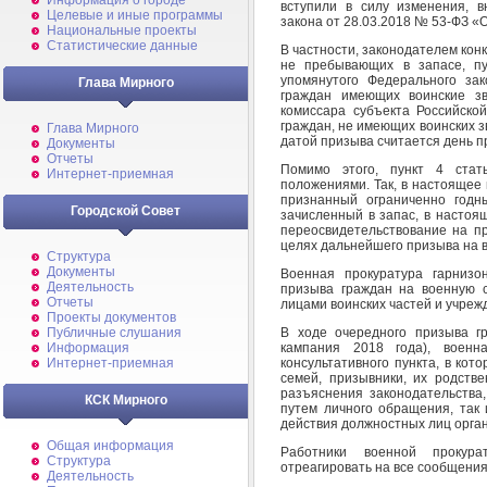
Информация о городе
вступили в силу изменения, 
Целевые и иные программы
закона от 28.03.2018 № 53-ФЗ «
Национальные проекты
Статистические данные
В частности, законодателем кон
не пребывающих в запасе, пу
упомянутого Федерального за
Глава Мирного
граждан имеющих воинские зв
комиссара субъекта Российско
граждан, не имеющих воинских зв
Глава Мирного
датой призыва считается день п
Документы
Отчеты
Помимо этого, пункт 4 ста
Интернет-приемная
положениями. Так, в настоящее 
признанный ограниченно годн
Городской Совет
зачисленный в запас, в настоя
переосвидетельствование на п
целях дальнейшего призыва на 
Структура
Документы
Военная прокуратура гарнизо
Деятельность
призыва граждан на военную 
Отчеты
лицами воинских частей и учреж
Проекты документов
В ходе очередного призыва г
Публичные слушания
кампания 2018 года), военн
Информация
консультативного пункта, в ко
Интернет-приемная
семей, призывники, их родств
разъяснения законодательства,
КСК Мирного
путем личного обращения, так
действия должностных лиц орган
Общая информация
Работники военной прокур
Структура
отреагировать на все сообщения
Деятельность