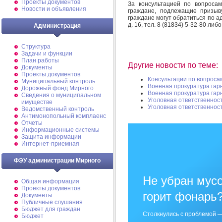
Проекты документов
За консультацией по вопроса
Новости и объявления
граждане, подлежащие призыв
граждане могут обратиться по ад
д. 16, тел. 8 (81834) 5-32-80 ли
Администрация
Структура
Задачи и функции
План работы
Другие новости по теме:
Документы
Проекты документов
Консультации по вопроса
Муниципальный контроль
Военная прокуратура га
Дорожный фонд Мирного
Военная прокуратура га
Cведения о муниципальном
Уголовная ответственнос
имуществе
Уголовная ответственнос
Ведомственный контроль
Антимонопольный комплаенс
Отчеты
Информационные системы
Защита информации
Интернет-приемная
ФЭУ администрации Мирного
Не убран мусо
Общая информация
Проекты документов
горит фонарь
Документы
Публичные слушания
Бюджет для граждан
Столкнулись с проблемой —
Бюджет