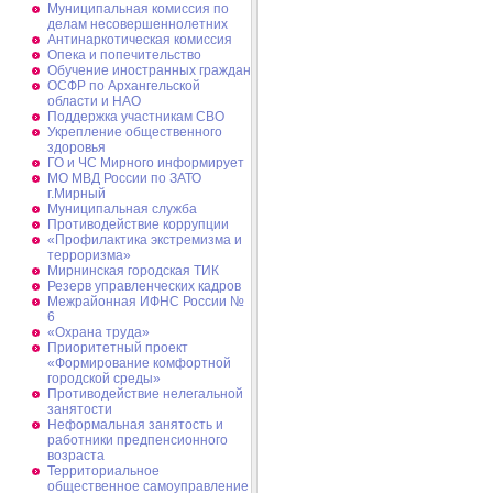
Муниципальная комиссия по
делам несовершеннолетних
Антинаркотическая комиссия
Опека и попечительство
Обучение иностранных граждан
ОСФР по Архангельской
области и НАО
Поддержка участникам СВО
Укрепление общественного
здоровья
ГО и ЧС Мирного информирует
МО МВД России по ЗАТО
г.Мирный
Муниципальная cлужба
Противодействие коррупции
«Профилактика экстремизма и
терроризма»
Мирнинская городская ТИК
Резерв управленческих кадров
Межрайонная ИФНС России №
6
«Охрана труда»
Приоритетный проект
«Формирование комфортной
городской среды»
Противодействие нелегальной
занятости
Неформальная занятость и
работники предпенсионного
возраста
Территориальное
общественное самоуправление