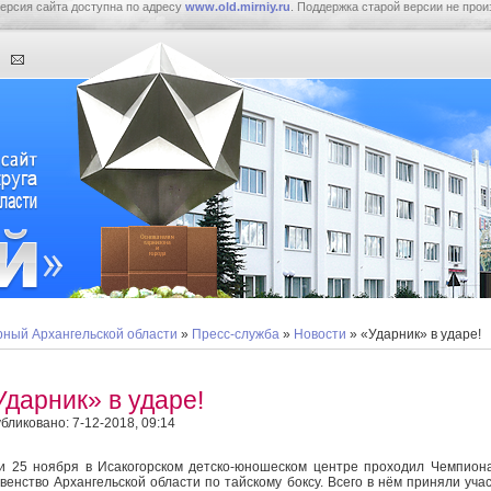
ерсия сайта доступна по адресу
www.old.mirniy.ru
. Поддержка старой версии не прои
ный Архангельской области
»
Пресс-служба
»
Новости
» «Ударник» в ударе!
Ударник» в ударе!
бликовано: 7-12-2018, 09:14
и 25 ноября в Исакогорском детско-юношеском центре проходил Чемпион
венство Архангельской области по тайскому боксу. Всего в нём приняли уча