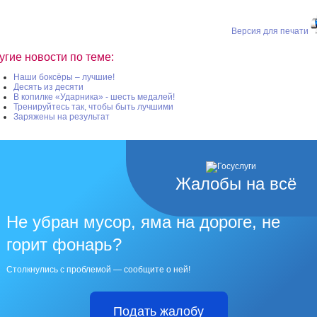
Версия для печати
угие новости по теме:
Наши боксёры – лучшие!
Десять из десяти
В копилке «Ударника» - шесть медалей!
Тренируйтесь так, чтобы быть лучшими
Заряжены на результат
Жалобы на всё
Не убран мусор, яма на дороге, не
горит фонарь?
Столкнулись с проблемой — сообщите о ней!
Подать жалобу