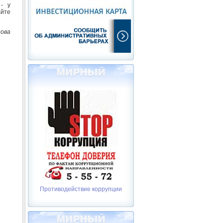
- у
айте
нова
Противодействие коррупции