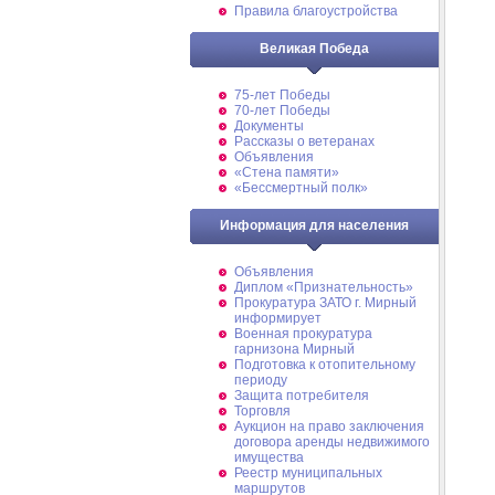
Правила благоустройства
Великая Победа
75-лет Победы
70-лет Победы
Документы
Рассказы о ветеранах
Объявления
«Стена памяти»
«Бессмертный полк»
Информация для населения
Объявления
Диплом «Признательность»
Прокуратура ЗАТО г. Мирный
информирует
Военная прокуратура
гарнизона Мирный
Подготовка к отопительному
периоду
Защита потребителя
Торговля
Аукцион на право заключения
договора аренды недвижимого
имущества
Реестр муниципальных
маршрутов