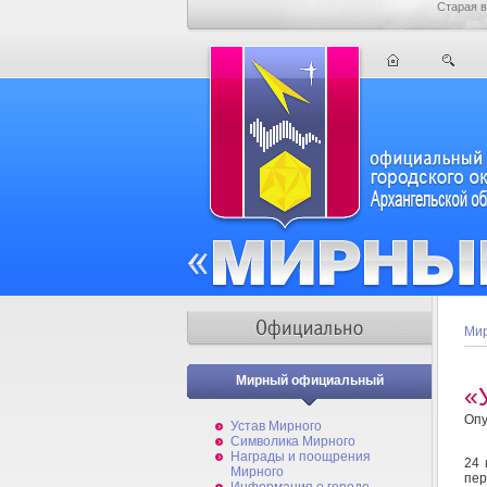
Старая в
Мир
Мирный официальный
«
Опу
Устав Мирного
Символика Мирного
Награды и поощрения
24 
Мирного
пер