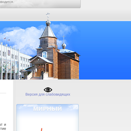
зводится.
Версия для слабовидящих
ат и
стие