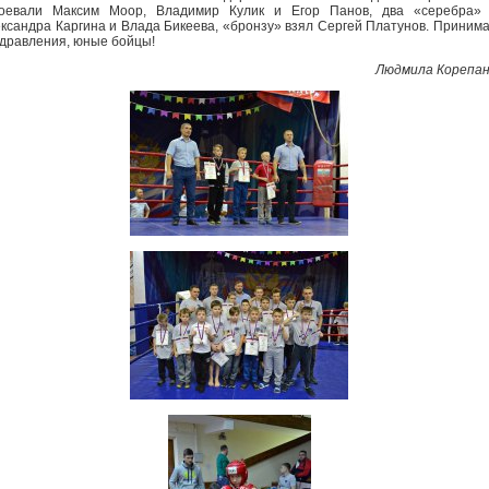
воевали Максим Моор, Владимир Кулик и Егор Панов, два «серебра» 
ксандра Каргина и Влада Бикеева, «бронзу» взял Сергей Платунов. Приним
дравления, юные бойцы!
Людмила Корепа