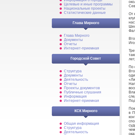
Информация о городе
око
Целевые и иные программы
Сев
Национальные проекты
Статистические данные
От 
клу
нас
Глава Мирного
Шес
Фал
Глава Мирного
Вто
Документы
Иго
Отчеты
Интернет-приемная
Тре
так
Городской Совет
лет
По 
Вто
Структура
оди
Документы
«Ли
Деятельность
Нап
Отчеты
вос
Проекты документов
Вла
Публичные слушания
сле
Информация
Под
Интернет-приемная
Пок
КСК Мирного
в П
кон
спо
Общая информация
суд
Структура
чем
Деятельность
ока