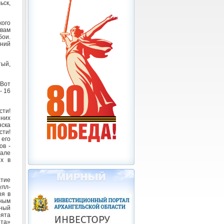
ск,
кого
овам
бои.
ений
тый,
 Вот
- 16
сти!
 них
нска
сти!
 его
ов -
рале
х в
стие
улл-
ря в
вным
тный
бята
ота»