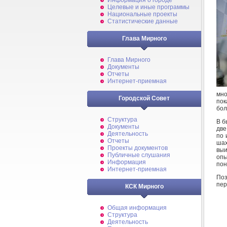
Информация о городе
Целевые и иные программы
Национальные проекты
Статистические данные
Глава Мирного
Глава Мирного
Документы
Отчеты
Интернет-приемная
мно
Городской Совет
пок
бол
Структура
В б
Документы
две
Деятельность
по 
Отчеты
шах
Проекты документов
выи
Публичные слушания
опы
Информация
пон
Интернет-приемная
Поз
пер
КСК Мирного
Общая информация
Структура
Деятельность