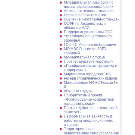
Муниципальная комиссия по
делам несовершеннолетних
Антинаркотическая комиссия
Опека и попечительство
Обучение иностранных граждан
ОСФР по Архангельской
области и НАО
Поддержка участникам СВО
Укрепление общественного
здоровья
ГО и ЧС Мирного информирует
МО МВД России по ЗАТО
г.Мирный
Муниципальная cлужба
Противодействие коррупции
«Профилактика экстремизма и
терроризма»
Мирнинская городская ТИК
Резерв управленческих кадров
Межрайонная ИФНС России №
6
«Охрана труда»
Приоритетный проект
«Формирование комфортной
городской среды»
Противодействие нелегальной
занятости
Неформальная занятость и
работники предпенсионного
возраста
Территориальное
общественное самоуправление