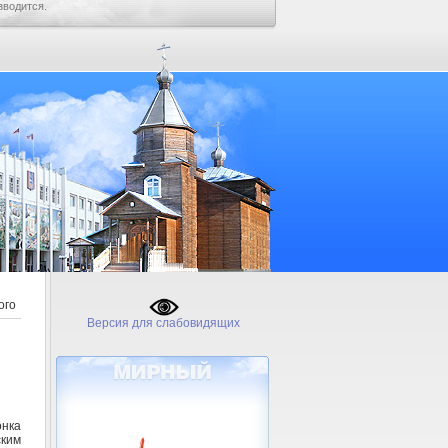
зводится.
ого
Версия для слабовидящих
нка
ким