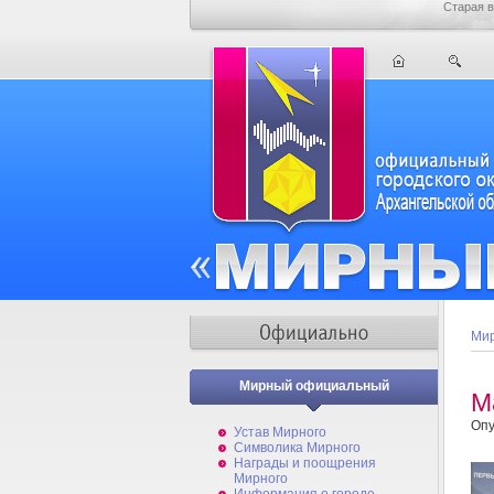
Старая в
Мир
Мирный официальный
М
Опу
Устав Мирного
Символика Мирного
Награды и поощрения
Мирного