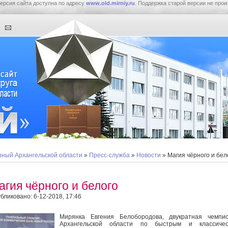
ерсия сайта доступна по адресу
www.old.mirniy.ru
. Поддержка старой версии не прои
ный Архангельской области
»
Пресс-служба
»
Новости
» Магия чёрного и бел
агия чёрного и белого
бликовано: 6-12-2018, 17:46
Мирянка Евгения Белобородова, двукратная чемпио
Архангельской области по быстрым и классичес