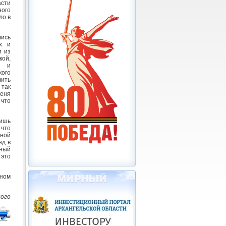
сти
ого
ло в
лись
х и
и из
кой,
й и
ого
вить
 так
Женя
 что
Лишь
 что
ьной
нд в
нный
 это
жном
ного