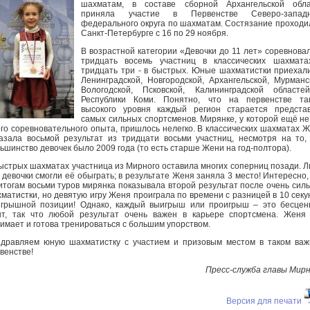
шахматам, в составе сборной Архангельской обла
приняла участие в Первенстве Северо-западн
федерального округа по шахматам. Состязание проходи
Санкт-Петербурге с 16 по 29 ноября.
В возрастной категории «Девочки до 11 лет» соревнова
тридцать восемь участниц в классических шахмата
тридцать три - в быстрых. Юные шахматистки приехал
Ленинградской, Новгородской, Архангельской, Мурманс
Вологодской, Псковской, Калининградской областе
Республики Коми. Понятно, что на первенстве так
высокого уровня каждый регион старается предста
самых сильных спортсменов. Мирянке, у которой ещё не
го соревновательного опыта, пришлось нелегко. В классических шахматах 
азала восьмой результат из тридцати восьми участниц, несмотря на то,
ьшинство девочек было 2009 года (то есть старше Жени на год-полтора).
ыстрых шахматах участница из Мирного оставила многих соперниц позади. 
 девочки смогли её обыграть; в результате Женя заняла 3 место! Интересно,
итогам восьми туров мирянка показывала второй результат после очень сил
матистки, но девятую игру Женя проиграла по времени с разницей в 10 секу
грышной позиции! Однако, каждый выигрыш или проигрыш – это бесце
т, так что любой результат очень важен в карьере спортсмена. Женя
имает и готова тренироваться с большим упорством.
дравляем юную шахматистку с участием и призовым местом в таком ва
венстве!
Пресс-служба главы Мир
Версия для печати