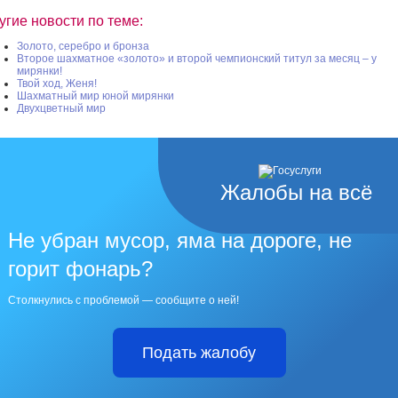
угие новости по теме:
Золото, серебро и бронза
Второе шахматное «золото» и второй чемпионский титул за месяц – у
мирянки!
Твой ход, Женя!
Шахматный мир юной мирянки
Двухцветный мир
Жалобы на всё
Не убран мусор, яма на дороге, не
горит фонарь?
Столкнулись с проблемой — сообщите о ней!
Подать жалобу