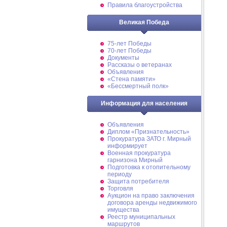
Правила благоустройства
Великая Победа
75-лет Победы
70-лет Победы
Документы
Рассказы о ветеранах
Объявления
«Стена памяти»
«Бессмертный полк»
Информация для населения
Объявления
Диплом «Признательность»
Прокуратура ЗАТО г. Мирный
информирует
Военная прокуратура
гарнизона Мирный
Подготовка к отопительному
периоду
Защита потребителя
Торговля
Аукцион на право заключения
договора аренды недвижимого
имущества
Реестр муниципальных
маршрутов