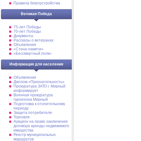
Правила благоустройства
Великая Победа
75-лет Победы
70-лет Победы
Документы
Рассказы о ветеранах
Объявления
«Стена памяти»
«Бессмертный полк»
Информация для населения
Объявления
Диплом «Признательность»
Прокуратура ЗАТО г. Мирный
информирует
Военная прокуратура
гарнизона Мирный
Подготовка к отопительному
периоду
Защита потребителя
Торговля
Аукцион на право заключения
договора аренды недвижимого
имущества
Реестр муниципальных
маршрутов