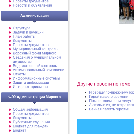
Проекты документов
Новости и объявления
Администрация
Структура
Задачи и функции
План работы
Документы
Проекты документов
Муниципальный контроль
Дорожный фонд Мирного
Cведения о муниципальном
имуществе
Ведомственный контроль
Антимонопольный комплаенс
Отчеты
Информационные системы
Защита информации
Другие новости по теме:
Интернет-приемная
И сердцу по-прежнему го
Герой нашего времени
ФЭУ администрации Мирного
Пока помним - они живут!
А сколько их, не встрети
Вечная память героям!
Общая информация
Проекты документов
Документы
Публичные слушания
Бюджет для граждан
Бюджет