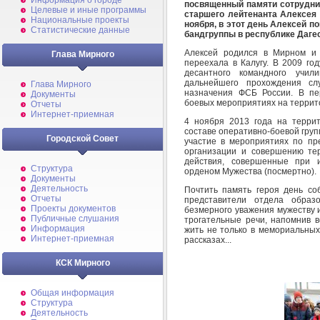
Информация о городе
посвященный памяти сотрудни
Целевые и иные программы
старшего лейтенанта Алексея
Национальные проекты
ноября, в этот день Алексей п
Статистические данные
бандгруппы в республике Даге
Алексей родился в Мирном и 
Глава Мирного
переехала в Калугу. В 2009 го
десантного командного учи
дальнейшего прохождения с
Глава Мирного
назначения ФСБ России. В пе
Документы
боевых мероприятиях на террито
Отчеты
Интернет-приемная
4 ноября 2013 года на террит
составе оперативно-боевой гру
Городской Совет
участие в мероприятиях по пр
организации и совершению те
действия, совершенные при и
Структура
орденом Мужества (посмертно).
Документы
Деятельность
Почтить память героя день со
Отчеты
представители отдела образ
Проекты документов
безмерного уважения мужеству 
Публичные слушания
трогательные речи, напомнив в
Информация
жить не только в мемориальных 
Интернет-приемная
рассказах...
КСК Мирного
Общая информация
Структура
Деятельность