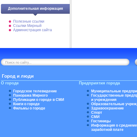
Дополнительная информация
Полезные ссылки
Ссылки Мирный
Администрация сайта
Город и люди
О городе
Предприятия города
Городское телевидение
Муниципальные предпри
Панорама Мирного
Государственные предп
Публикации о городе в СМИ
и учреждения
Книги о городе
Образовательные учреж
Фильмы о городе
Здравоохранение
Спорт
СМИ
Гостиницы
Информация о среднеме
заработной плате