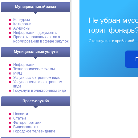
Муниципальный заказ
Не убран мусо
Конкурсы
Котировки
горит фонарь
Аукционы
Информация, документы
Проекты правовых актов о
Столкнулись с проблемой —
нормировании в сфере закупок
Муниципальные услуги
Информация
Технологические схемы
МФЦ
Услуги в электронном виде
Услуги опеки в электронном
виде
Госуслуги в электронном виде
Пресс-служба
Новости
Статьи
Фоторепортажи
Видеосюжеты
Городское телевидение