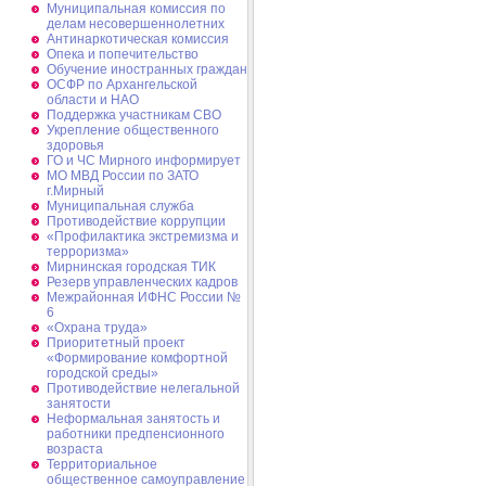
Муниципальная комиссия по
делам несовершеннолетних
Антинаркотическая комиссия
Опека и попечительство
Обучение иностранных граждан
ОСФР по Архангельской
области и НАО
Поддержка участникам СВО
Укрепление общественного
здоровья
ГО и ЧС Мирного информирует
МО МВД России по ЗАТО
г.Мирный
Муниципальная cлужба
Противодействие коррупции
«Профилактика экстремизма и
терроризма»
Мирнинская городская ТИК
Резерв управленческих кадров
Межрайонная ИФНС России №
6
«Охрана труда»
Приоритетный проект
«Формирование комфортной
городской среды»
Противодействие нелегальной
занятости
Неформальная занятость и
работники предпенсионного
возраста
Территориальное
общественное самоуправление