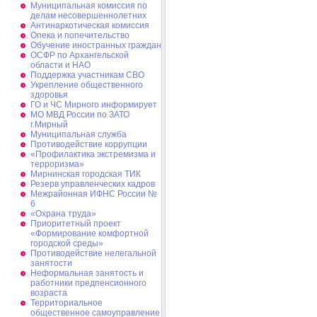
Муниципальная комиссия по
делам несовершеннолетних
Антинаркотическая комиссия
Опека и попечительство
Обучение иностранных граждан
ОСФР по Архангельской
области и НАО
Поддержка участникам СВО
Укрепление общественного
здоровья
ГО и ЧС Мирного информирует
МО МВД России по ЗАТО
г.Мирный
Муниципальная cлужба
Противодействие коррупции
«Профилактика экстремизма и
терроризма»
Мирнинская городская ТИК
Резерв управленческих кадров
Межрайонная ИФНС России №
6
«Охрана труда»
Приоритетный проект
«Формирование комфортной
городской среды»
Противодействие нелегальной
занятости
Неформальная занятость и
работники предпенсионного
возраста
Территориальное
общественное самоуправление