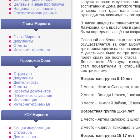
Информация о городе
запуска первого искусственног
Целевые и иные программы
воспитанники Дома детского тво
Национальные проекты
и своих пап (два папы стал
Статистические данные
руководитель авиамодельного к
В числе двадцати планеристов 
Глава Мирного
Лазуркина, она выступала в само
были определены ещё три возраст
Глава Мирного
Основной особенностью этого к
Документы
осуществляется за счет муск
Отчеты
критерием оценки на соревнован
Интернет-приемная
У участников было по три поп
полёт сразу же после старта, 
Городской Совет
Дольше всех - 36 секунд - в во
стал победителем в старшей 
смотрите ниже.
Структура
Документы
Возрастная группа 8-10 лет
Деятельность
1 место - Никита Слесарев, 4 шк
Отчеты
Проекты документов
2 место - Володя Нечаев, 1 школ
Публичные слушания
Информация
3 место - Николай Зайков, 12 шк
Интернет-приемная
Возрастная группа 11-14 лет
КСК Мирного
1 место - Артем Калюжко, 1 школ
2 место - Кирилл Приходько, 3 ш
Общая информация
Структура
Возрастная группа 15-17 лет
Деятельность