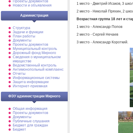
Проекты документов
1 место - Дмитрий Исаков, 3 шко
Новости и объявления
2 место - Николай Пряхин, 2 шко
Администрация
Возрастная группа 18 лет и ст
1 место - Александр Попов
Структура
Задачи и функции
2 место - Сергей Нечаев
План работы
Документы
3 место - Александр Короткий.
Проекты документов
Муниципальный контроль
Дорожный фонд Мирного
Cведения о муниципальном
имуществе
Ведомственный контроль
Антимонопольный комплаенс
Отчеты
Информационные системы
Защита информации
Интернет-приемная
ФЭУ администрации Мирного
Общая информация
Проекты документов
Документы
Публичные слушания
Бюджет для граждан
Бюджет