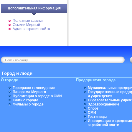
Дополнительная информация
Полезные ссылки
Ссылки Мирный
Администрация сайта
Город и люди
О городе
Предприятия города
Городское телевидение
Муниципальные предпри
Панорама Мирного
Государственные предп
Публикации о городе в СМИ
и учреждения
Книги о городе
Образовательные учреж
Фильмы о городе
Здравоохранение
Спорт
СМИ
Гостиницы
Информация о среднеме
заработной плате