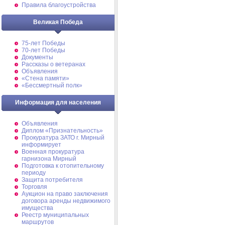
Правила благоустройства
Великая Победа
75-лет Победы
70-лет Победы
Документы
Рассказы о ветеранах
Объявления
«Стена памяти»
«Бессмертный полк»
Информация для населения
Объявления
Диплом «Признательность»
Прокуратура ЗАТО г. Мирный
информирует
Военная прокуратура
гарнизона Мирный
Подготовка к отопительному
периоду
Защита потребителя
Торговля
Аукцион на право заключения
договора аренды недвижимого
имущества
Реестр муниципальных
маршрутов