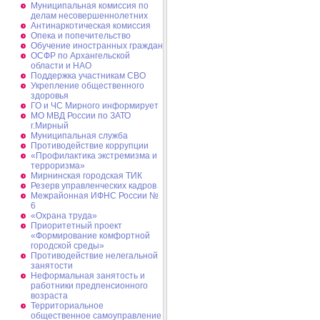
Муниципальная комиссия по
делам несовершеннолетних
Антинаркотическая комиссия
Опека и попечительство
Обучение иностранных граждан
ОСФР по Архангельской
области и НАО
Поддержка участникам СВО
Укрепление общественного
здоровья
ГО и ЧС Мирного информирует
МО МВД России по ЗАТО
г.Мирный
Муниципальная cлужба
Противодействие коррупции
«Профилактика экстремизма и
терроризма»
Мирнинская городская ТИК
Резерв управленческих кадров
Межрайонная ИФНС России №
6
«Охрана труда»
Приоритетный проект
«Формирование комфортной
городской среды»
Противодействие нелегальной
занятости
Неформальная занятость и
работники предпенсионного
возраста
Территориальное
общественное самоуправление