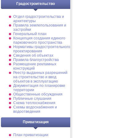
Градостроительство
Отдел градостроительства и
архитектуры
Правила землепользования и
застройки
Генеральный план
Концепция создания единого
парковочного пространства
Нормативы градостроительного
проектирования
Сведения об объектах
Правила благоустройства
Размещение рекламных
конструкций
Реестр выданных разрешений
на строительство и ввод
объектов в эксплуатацию
Документация по планировке
территории
Общественные обсуждения
Публичные слушания
Схема теплоснабжения
Схемы водоснабжения и
водоотведения
Приватизация
План приватизации