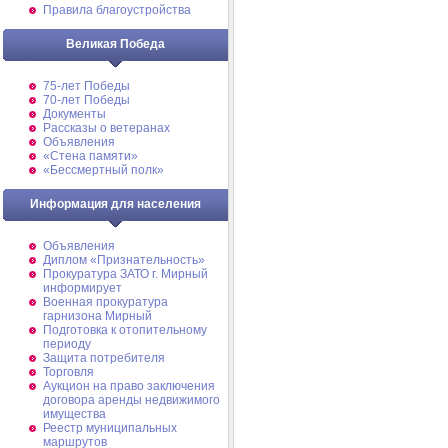
Правила благоустройства
Великая Победа
75-лет Победы
70-лет Победы
Документы
Рассказы о ветеранах
Объявления
«Стена памяти»
«Бессмертный полк»
Информация для населения
Объявления
Диплом «Признательность»
Прокуратура ЗАТО г. Мирный
информирует
Военная прокуратура
гарнизона Мирный
Подготовка к отопительному
периоду
Защита потребителя
Торговля
Аукцион на право заключения
договора аренды недвижимого
имущества
Реестр муниципальных
маршрутов