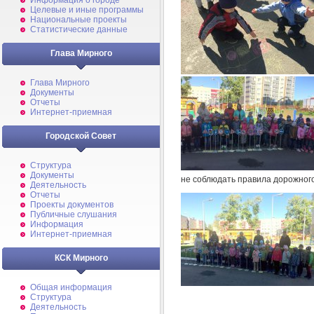
Информация о городе
Целевые и иные программы
Национальные проекты
Статистические данные
Глава Мирного
Глава Мирного
Документы
Отчеты
Интернет-приемная
Городской Совет
Структура
Документы
не соблюдать правила дорожног
Деятельность
Отчеты
Проекты документов
Публичные слушания
Информация
Интернет-приемная
КСК Мирного
Общая информация
Структура
Деятельность