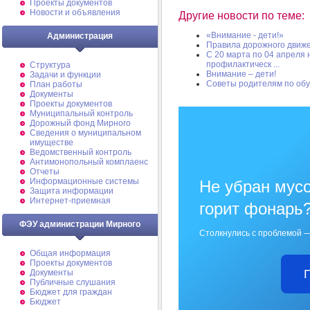
Проекты документов
Новости и объявления
Другие новости по теме:
«Внимание - дети!»
Администрация
Правила дорожного движе
С 20 марта по 04 апреля
профилактическ ...
Структура
Внимание – дети!
Задачи и функции
Советы родителям по об
План работы
Документы
Проекты документов
Муниципальный контроль
Дорожный фонд Мирного
Cведения о муниципальном
имуществе
Ведомственный контроль
Антимонопольный комплаенс
Отчеты
Информационные системы
Не убран мусо
Защита информации
Интернет-приемная
горит фонарь
ФЭУ администрации Мирного
Столкнулись с проблемой —
Общая информация
Проекты документов
Документы
Публичные слушания
Бюджет для граждан
Бюджет