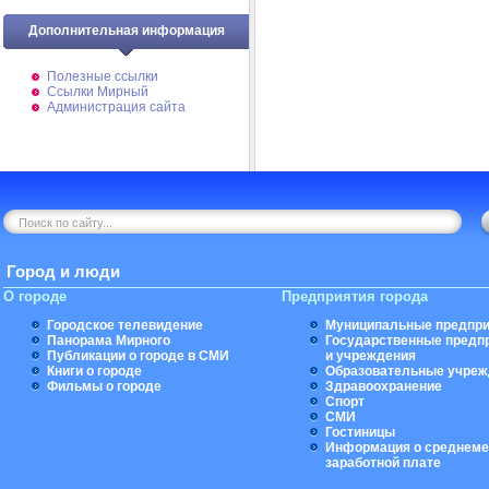
Дополнительная информация
Полезные ссылки
Ссылки Мирный
Администрация сайта
Город и люди
О городе
Предприятия города
Городское телевидение
Муниципальные предпри
Панорама Мирного
Государственные предп
Публикации о городе в СМИ
и учреждения
Книги о городе
Образовательные учреж
Фильмы о городе
Здравоохранение
Спорт
СМИ
Гостиницы
Информация о среднеме
заработной плате