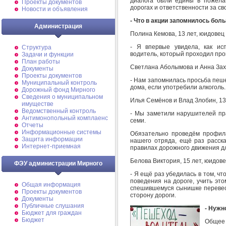
диалога были едины в пожелан
Проекты документов
дорогах и ответственности за с
Новости и объявления
- Что в акции запомнилось бол
Администрация
Полина Кемова, 13 лет, юидове
- Я впервые увидела, как ис
Структура
водитель, который проходил пров
Задачи и функции
План работы
Светлана Аболымова и Анна Зах
Документы
Проекты документов
- Нам запомнилась просьба пеше
Муниципальный контроль
дома, если употребили алкоголь
Дорожный фонд Мирного
Cведения о муниципальном
Илья Семёнов и Влад Злобин, 1
имуществе
Ведомственный контроль
- Мы заметили нарушителей пр
Антимонопольный комплаенс
семи.
Отчеты
Информационные системы
Обязательно проведём профила
Защита информации
нашего отряда, ещё раз расс
Интернет-приемная
правилах дорожного движения д
Белова Виктория, 15 лет, юидо
ФЭУ администрации Мирного
- Я ещё раз убедилась в том, ч
поведения на дороге, учить это
Общая информация
спешившемуся сынишке перевес
Проекты документов
сторону дороги.
Документы
Публичные слушания
- Нужн
Бюджет для граждан
Бюджет
Общее 