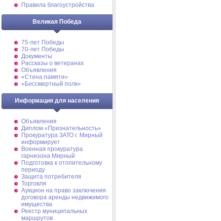
Правила благоустройства
Великая Победа
75-лет Победы
70-лет Победы
Документы
Рассказы о ветеранах
Объявления
«Стена памяти»
«Бессмертный полк»
Информация для населения
Объявления
Диплом «Признательность»
Прокуратура ЗАТО г. Мирный
информирует
Военная прокуратура
гарнизона Мирный
Подготовка к отопительному
периоду
Защита потребителя
Торговля
Аукцион на право заключения
договора аренды недвижимого
имущества
Реестр муниципальных
маршрутов