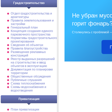
Градостроительство
Отдел градостроительства и
Не убран мусо
архитектуры
Правила землепользования и
горит фонарь
застройки
Генеральный план
Концепция создания единого
Столкнулись с проблемой —
парковочного пространства
Нормативы градостроительного
проектирования
Сведения об объектах
Правила благоустройства
Размещение рекламных
конструкций
Реестр выданных разрешений
на строительство и ввод
объектов в эксплуатацию
Документация по планировке
территории
Общественные обсуждения
Публичные слушания
Схема теплоснабжения
Схемы водоснабжения и
водоотведения
Приватизация
План приватизации