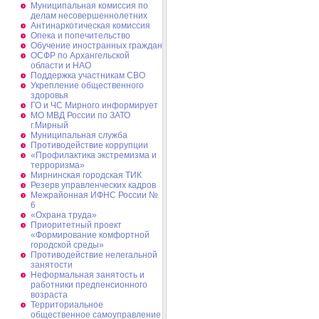
Муниципальная комиссия по
делам несовершеннолетних
Антинаркотическая комиссия
Опека и попечительство
Обучение иностранных граждан
ОСФР по Архангельской
области и НАО
Поддержка участникам СВО
Укрепление общественного
здоровья
ГО и ЧС Мирного информирует
МО МВД России по ЗАТО
г.Мирный
Муниципальная cлужба
Противодействие коррупции
«Профилактика экстремизма и
терроризма»
Мирнинская городская ТИК
Резерв управленческих кадров
Межрайонная ИФНС России №
6
«Охрана труда»
Приоритетный проект
«Формирование комфортной
городской среды»
Противодействие нелегальной
занятости
Неформальная занятость и
работники предпенсионного
возраста
Территориальное
общественное самоуправление