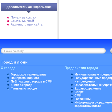
Дополнительная информация
Полезные ссылки
Ссылки Мирный
Администрация сайта
Город и люди
О городе
Предприятия города
Городское телевидение
Муниципальные предпри
Панорама Мирного
Государственные предп
Публикации о городе в СМИ
и учреждения
Книги о городе
Образовательные учреж
Фильмы о городе
Здравоохранение
Спорт
СМИ
Гостиницы
Информация о среднеме
заработной плате