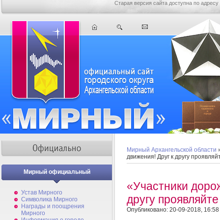
Старая версия сайта доступна по адресу
Мирный Архангельской области
движения! Друг к другу проявляй
Мирный официальный
«Участники дорож
Устав Мирного
другу проявляйте
Символика Мирного
Награды и поощрения
Опубликовано: 20-09-2018, 16:58
Мирного