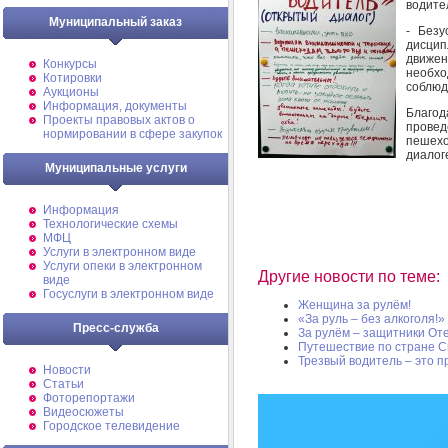
водите
Муниципальный заказ
- Безу
дисци
движен
Конкурсы
необхо
Котировки
соблюд
Аукционы
Информация, документы
Благод
Проекты правовых актов о
прове
нормировании в сфере закупок
пешехо
диалог
Муниципальные услуги
Информация
Технологические схемы
МФЦ
Услуги в электронном виде
Услуги опеки в электронном
Другие новости по теме:
виде
Госуслуги в электронном виде
Женщина за рулём!
«За руль – без алкоголя!»
Пресс-служба
За рулём – защитники Оте
Путешествие по стране 
Трезвый водитель – это п
Новости
Статьи
Фоторепортажи
Видеосюжеты
Городское телевидение