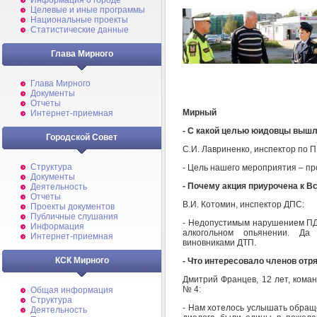
Информация о городе
Целевые и иные программы
Национальные проекты
Статистические данные
Глава Мирного
Глава Мирного
Документы
Отчеты
Мирный
Интернет-приемная
- С какой целью юидовцы вышл
Городской Совет
С.И. Лавриненко, инспектор по 
Структура
- Цель нашего мероприятия – п
Документы
- Почему акция приурочена к 
Деятельность
Отчеты
В.И. Котомин, инспектор ДПС:
Проекты документов
Публичные слушания
- Недопустимым нарушением ПД
Информация
алкогольном опьянении. Да
Интернет-приемная
виновниками ДТП.
КСК Мирного
- Что интересовало членов о
Дмитрий Францев, 12 лет, ко
№ 4:
Общая информация
Структура
- Нам хотелось услышать обращ
Деятельность