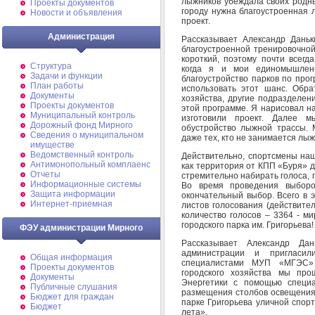
лыжников убеждала своих родны
Проекты документов
городу нужна благоустроенная 
Новости и объявления
проект.
Администрация
Рассказывает Александр Дань
благоустроенной тренировочной
короткий, поэтому почти всегд
Структура
когда я и мои единомышлен
Задачи и функции
благоустройство парков по про
План работы
использовать этот шанс. Обра
Документы
хозяйства, другие подразделен
Проекты документов
этой программе. Я нарисовал н
Муниципальный контроль
изготовили проект. Далее м
Дорожный фонд Мирного
обустройство лыжной трассы.
Cведения о муниципальном
даже тех, кто не занимается лы
имуществе
Ведомственный контроль
Действительно, спортсмены наш
Антимонопольный комплаенс
как территория от КПП «Буря» д
Отчеты
стремительно набирать голоса, 
Информационные системы
Во время проведения выбор
Защита информации
окончательный выбор. Всего в 
Интернет-приемная
листов голосования (действите
количество голосов – 3364 - м
городского парка им. Григорьева!
ФЭУ администрации Мирного
Рассказывает Александр Да
администрации и пригласил
Общая информация
специалистами МУП «МГЭС» 
Проекты документов
городского хозяйства мы про
Документы
Энергетики с помощью специа
Публичные слушания
размещения столбов освещения.
Бюджет для граждан
парке Григорьева уличной спор
Бюджет
лета».