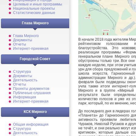
Информация о городе
Целевые и иные программы
Национальные проекты
Статистические данные
Глава Мирного
Глава Мирного
В начале 2018 года жителям Ми
Документы
рейтинговом голосовании
Отчеты
благоустройства. Это новов
Интернет-приемная
реализации программы «Форми
генеральном плане Мирного о
Городской Совет
обустроены только три. Все они
каждую неделю, при этом учитыв
урн для сбора предложений и г
Структура
школа искусств, Гарнизонны
Документы
администрации Мирного и др.)
Деятельность
февраля были подведены оконч
Отчеты
учла также итоги интернет-го
Проекты документов
Мирного и в группе «Мирный 
Публичные слушания
результате были определе
Информация
количество голосов и уже из э
Интернет-приемная
парк
, который, по их мнению, не
До последнего дня в лидерах г
КСК Мирного
«Планета» до Гарнизонного до
активность проявили любител
Чураков, Николай Русаков и дру
Общая информация
не течёт, и они реально могут и
Структура
критиков», которые дальше со
Деятельность