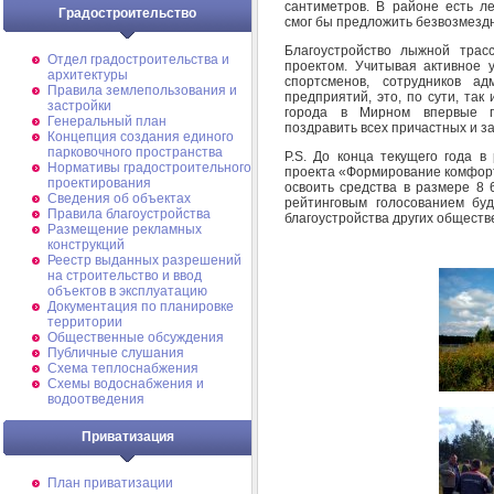
сантиметров. В районе есть л
Градостроительство
смог бы предложить безвозмездн
Благоустройство лыжной трас
Отдел градостроительства и
проектом. Учитывая активное 
архитектуры
спортсменов, сотрудников ад
Правила землепользования и
предприятий, это, по сути, та
застройки
города в Мирном впервые п
Генеральный план
поздравить всех причастных и з
Концепция создания единого
парковочного пространства
P.S. До конца текущего года в
Нормативы градостроительного
проекта «Формирование комфорт
проектирования
освоить средства в размере 8 
Сведения об объектах
рейтинговым голосованием бу
Правила благоустройства
благоустройства других обществ
Размещение рекламных
конструкций
Реестр выданных разрешений
на строительство и ввод
объектов в эксплуатацию
Документация по планировке
территории
Общественные обсуждения
Публичные слушания
Схема теплоснабжения
Схемы водоснабжения и
водоотведения
Приватизация
План приватизации