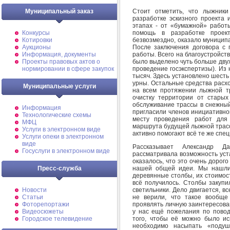
Стоит отметить, что лыжники
Муниципальный заказ
разработке эскизного проекта 
этапах - от «бумажной» работ
помощь в разработке проект
Конкурсы
безвозмездно, оказало муницип
Котировки
После заключения договора с
Аукционы
работы. Всего на благоустройств
Информация, документы
было выделено чуть больше двух
Проекты правовых актов о
проведение госэкспертизы). Из 
нормировании в сфере закупок
тысяч. Здесь установлено шесть
урны. Остальные средства расх
Муниципальные услуги
на всем протяжении лыжной тр
очистку территории от старых
обслуживание трассы в снежны
Информация
пригласили членов инициативно
Технологические схемы
месту проведения работ для 
МФЦ
маршрута будущей лыжной трассы
Услуги в электронном виде
активно помогают всё те же сп
Услуги опеки в электронном
виде
Рассказывает Александр Да
Госуслуги в электронном виде
рассматривала возможность уст
оказалось, что это очень дорог
нашей общей идеи. Мы нашли 
Пресс-служба
деревянные столбы, их стоимос
всё получилось. Столбы закупи
светильники. Дело двигается, в
Новости
не верили, что такое вообще
Статьи
проявлять личную заинтересова
Фоторепортажи
у нас ещё пожелания по повод
Видеосюжеты
того, чтобы её можно было ис
Городское телевидение
необходимо насыпать «поду