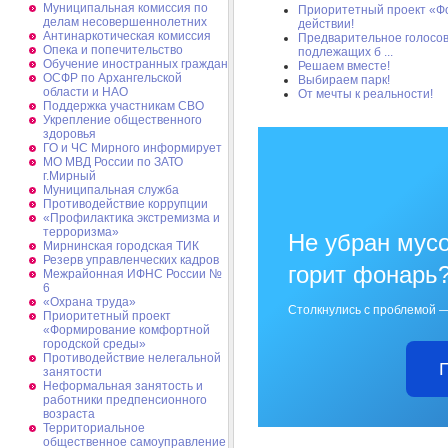
Муниципальная комиссия по
Приоритетный проект «Ф
делам несовершеннолетних
действии!
Антинаркотическая комиссия
Предварительное голосов
Опека и попечительство
подлежащих б ...
Обучение иностранных граждан
Решаем вместе!
ОСФР по Архангельской
Выбираем парк!
области и НАО
От мечты к реальности!
Поддержка участникам СВО
Укрепление общественного
здоровья
ГО и ЧС Мирного информирует
МО МВД России по ЗАТО
г.Мирный
Муниципальная cлужба
Противодействие коррупции
«Профилактика экстремизма и
терроризма»
Не убран мусо
Мирнинская городская ТИК
Резерв управленческих кадров
горит фонарь
Межрайонная ИФНС России №
6
«Охрана труда»
Столкнулись с проблемой —
Приоритетный проект
«Формирование комфортной
городской среды»
Противодействие нелегальной
занятости
Неформальная занятость и
работники предпенсионного
возраста
Территориальное
общественное самоуправление