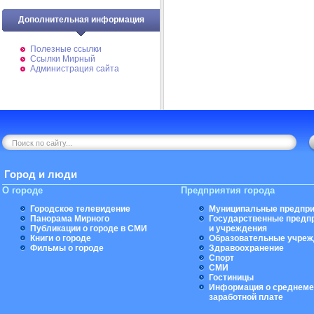
Дополнительная информация
Полезные ссылки
Ссылки Мирный
Администрация сайта
Город и люди
О городе
Предприятия города
Городское телевидение
Муниципальные предпри
Панорама Мирного
Государственные предп
Публикации о городе в СМИ
и учреждения
Книги о городе
Образовательные учреж
Фильмы о городе
Здравоохранение
Спорт
СМИ
Гостиницы
Информация о среднеме
заработной плате