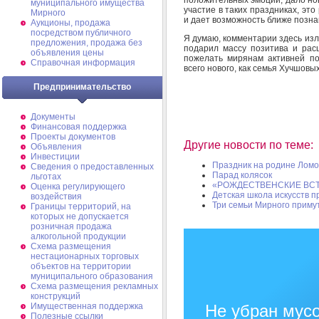
муниципального имущества
участие в таких праздниках, эт
Мирного
и дает возможность ближе позна
Аукционы, продажа
посредством публичного
Я думаю, комментарии здесь из
предложения, продажа без
подарил массу позитива и расш
объявления цены
пожелать мирянам активней по
Справочная информация
всего нового, как семья Хучшовых
Предпринимательство
Документы
Финансовая поддержка
Проекты документов
Другие новости по теме:
Объявления
Инвестиции
Праздник на родине Ломо
Сведения о предоставленных
Парад колясок
льготах
«РОЖДЕСТВЕНСКИЕ ВС
Оценка регулирующего
Детская школа искусств 
воздействия
Три семьи Мирного примут
Границы территорий, на
которых не допускается
розничная продажа
алкогольной продукции
Схема размещения
нестационарных торговых
объектов на территории
муниципального образования
Схема размещения рекламных
конструкций
Имущественная поддержка
Не убран мусо
Полезные ссылки