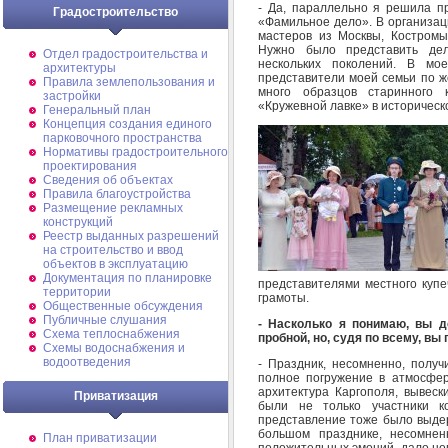
- Да, параллельно я решила пр
Градостроительство
«Фамильное дело». В организац
мастеров из Москвы, Костромы,
Нужно было представить де
Отдел градостроительства и
нескольких поколений. В мо
архитектуры
представители моей семьи по ж
Правила землепользования и
много образцов старинного
застройки
«Кружевной лавке» в историческо
Генеральный план
Концепция создания единого
парковочного пространства
Нормативы градостроительного
проектирования
Сведения об объектах
Правила благоустройства
Размещение рекламных
конструкций
Реестр выданных разрешений
на строительство и ввод
объектов в эксплуатацию
Документация по планировке
представителями местного купе
территории
грамоты.
Общественные обсуждения
Публичные слушания
- Насколько я понимаю, вы 
Схема теплоснабжения
пробной, но, судя по всему, вы
Схемы водоснабжения и
водоотведения
- Праздник, несомненно, полу
полное погружение в атмосфер
архитектура Каргополя, вывеск
Приватизация
были не только участники к
представление тоже было выдерж
большом празднике, несомнен
План приватизации
положительных эмоций, дало нов