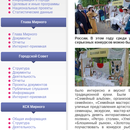
Информация о городе
Целевые и иные программы
Национальные проекты
Статистические данные
Глава Мирного
Глава Мирного
России. В этом году среди у
Документы
серьезных конкурсов можно бы
Отчеты
Интернет-приемная
Городской Совет
Структура
Документы
Деятельность
Отчеты
Проекты документов
Публичные слушания
было интересно и вкусно! 
Информация
традиционной кухни. Были 
Интернет-приемная
«Семейный альбом», организов
семейное», «Семейная мастерск
уличные представления артистов
КСК Мирного
семинары, экскурсии, мастер-к
двадцать девять интерактивны
поляне», «Ретро- столик», «Уле
Общая информация
«Блошинный рынок», «Золотош
Структура
поучаствовать в конкурсе ры
Деятельность