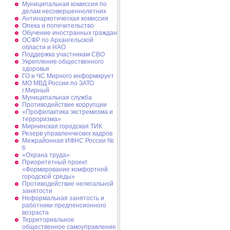
Муниципальная комиссия по
делам несовершеннолетних
Антинаркотическая комиссия
Опека и попечительство
Обучение иностранных граждан
ОСФР по Архангельской
области и НАО
Поддержка участникам СВО
Укрепление общественного
здоровья
ГО и ЧС Мирного информирует
МО МВД России по ЗАТО
г.Мирный
Муниципальная cлужба
Противодействие коррупции
«Профилактика экстремизма и
терроризма»
Мирнинская городская ТИК
Резерв управленческих кадров
Межрайонная ИФНС России №
6
«Охрана труда»
Приоритетный проект
«Формирование комфортной
городской среды»
Противодействие нелегальной
занятости
Неформальная занятость и
работники предпенсионного
возраста
Территориальное
общественное самоуправление