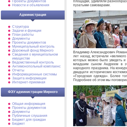
площадки, удивляли разнообраз
Проекты документов
пузатыми самоварами.
Новости и объявления
Администрация
Структура
Задачи и функции
План работы
Документы
Проекты документов
Муниципальный контроль
Дорожный фонд Мирного
Владимир Александрович Романов.
Cведения о муниципальном
лет назад, встречали «великог
имуществе
которых можно было увидеть и 
Ведомственный контроль
младшим сыном Андреем в эт
Антимонопольный комплаенс
народного праздника. На конку
Отчеты
двадцати исторических костюмо
Информационные системы
«Городская одежда». Более тог
Защита информации
Подробнее об этом мы поговорил
Интернет-приемная
ФЭУ администрации Мирного
Общая информация
Проекты документов
Документы
Публичные слушания
Бюджет для граждан
Бюджет