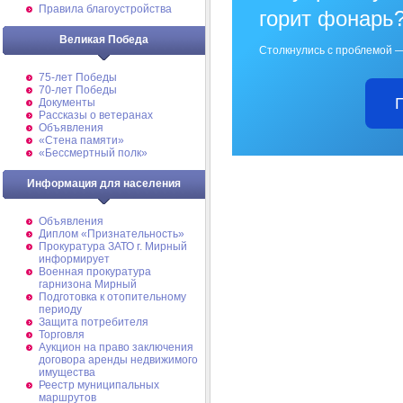
Правила благоустройства
горит фонарь
Великая Победа
Столкнулись с проблемой —
75-лет Победы
70-лет Победы
Документы
Рассказы о ветеранах
Объявления
«Стена памяти»
«Бессмертный полк»
Информация для населения
Объявления
Диплом «Признательность»
Прокуратура ЗАТО г. Мирный
информирует
Военная прокуратура
гарнизона Мирный
Подготовка к отопительному
периоду
Защита потребителя
Торговля
Аукцион на право заключения
договора аренды недвижимого
имущества
Реестр муниципальных
маршрутов