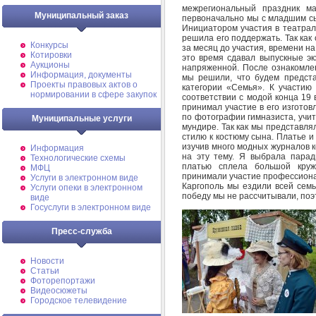
межрегиональный праздник ма
Муниципальный заказ
первоначально мы с младшим сы
Инициатором участия в театрал
решила его поддержать. Так как
Конкурсы
за месяц до участия, времени на
Котировки
это время сдавал выпускные эк
Аукционы
напряженной. После ознакомлен
Информация, документы
мы решили, что будем предст
Проекты правовых актов о
категории «Семья». К участию
нормировании в сфере закупок
соответствии с модой конца 19 
принимал участие в его изготов
по фотографии гимназиста, учит
Муниципальные услуги
мундире. Так как мы представля
стилю к костюму сына. Платье 
изучив много модных журналов к
Информация
на эту тему. Я выбрала парад
Технологические схемы
платью сплела большой круж
МФЦ
принимали участие профессионал
Услуги в электронном виде
Каргополь мы ездили всей семь
Услуги опеки в электронном
победу мы не рассчитывали, по
виде
Госуслуги в электронном виде
Пресс-служба
Новости
Статьи
Фоторепортажи
Видеосюжеты
Городское телевидение