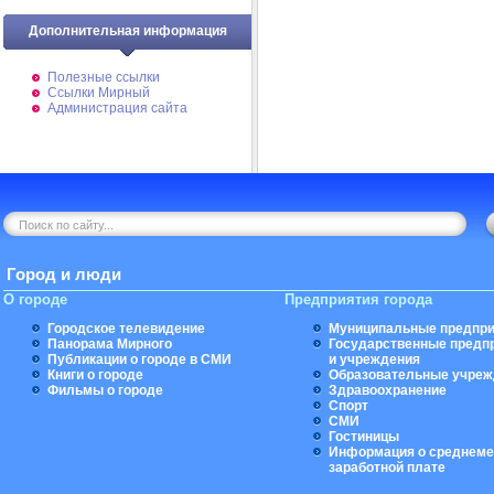
Дополнительная информация
Полезные ссылки
Ссылки Мирный
Администрация сайта
Город и люди
О городе
Предприятия города
Городское телевидение
Муниципальные предпри
Панорама Мирного
Государственные предп
Публикации о городе в СМИ
и учреждения
Книги о городе
Образовательные учреж
Фильмы о городе
Здравоохранение
Спорт
СМИ
Гостиницы
Информация о среднеме
заработной плате