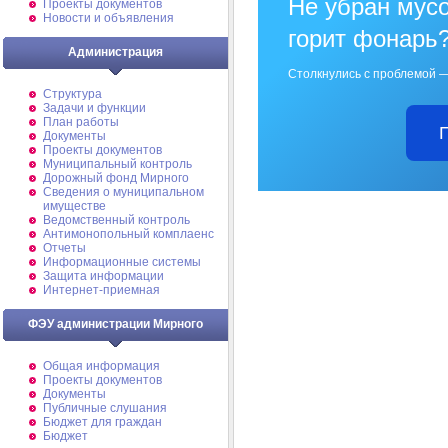
Не убран мусо
Проекты документов
Новости и объявления
горит фонарь
Администрация
Столкнулись с проблемой —
Структура
Задачи и функции
План работы
Документы
Проекты документов
Муниципальный контроль
Дорожный фонд Мирного
Cведения о муниципальном
имуществе
Ведомственный контроль
Антимонопольный комплаенс
Отчеты
Информационные системы
Защита информации
Интернет-приемная
ФЭУ администрации Мирного
Общая информация
Проекты документов
Документы
Публичные слушания
Бюджет для граждан
Бюджет