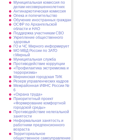
Муниципальная комиссия по
делам несовершеннолетних
Антинаркотическая комиссия
Опека и попечительство
Обучение иностранных граждан
ОСФР по Архангельской
области и НАО
Поддержка участникам СВО
Укрепление общественного
здоровья
ГО и ЧС Мирного информирует
МО МВД России по ЗАТО
г.Мирный
Муниципальная cлужба
Противодействие коррупции
«Профилактика экстремизма и
терроризма»
Мирнинская городская ТИК
Резерв управленческих кадров
Межрайонная ИФНС России №
6
«Охрана труда»
Приоритетный проект
«Формирование комфортной
городской среды»
Противодействие нелегальной
занятости
Неформальная занятость и
работники предпенсионного
возраста
Территориальное
общественное самоуправление