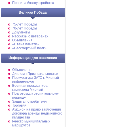
Правила благоустройства
Великая Победа
75-лет Победы
70-лет Победы
Документы
Рассказы о ветеранах
Объявления
«Стена памяти»
«Бессмертный полк»
Информация для населения
Объявления
Диплом «Признательность»
Прокуратура ЗАТО г. Мирный
информирует
Военная прокуратура
гарнизона Мирный
Подготовка к отопительному
периоду
Защита потребителя
Торговля
Аукцион на право заключения
договора аренды недвижимого
имущества
Реестр муниципальных
маршрутов