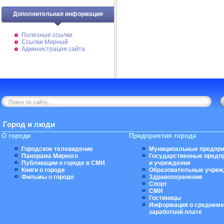
Дополнительная информация
Полезные ссылки
Ссылки Мирный
Администрация сайта
Город и люди
О городе
Предприятия города
Городское телевидение
Муниципальные предпри
Панорама Мирного
Государственные предп
Публикации о городе в СМИ
и учреждения
Книги о городе
Образовательные учреж
Фильмы о городе
Здравоохранение
Спорт
СМИ
Гостиницы
Информация о среднеме
заработной плате