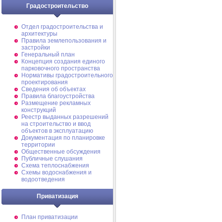
Градостроительство
Отдел градостроительства и
архитектуры
Правила землепользования и
застройки
Генеральный план
Концепция создания единого
парковочного пространства
Нормативы градостроительного
проектирования
Сведения об объектах
Правила благоустройства
Размещение рекламных
конструкций
Реестр выданных разрешений
на строительство и ввод
объектов в эксплуатацию
Документация по планировке
территории
Общественные обсуждения
Публичные слушания
Схема теплоснабжения
Схемы водоснабжения и
водоотведения
Приватизация
План приватизации