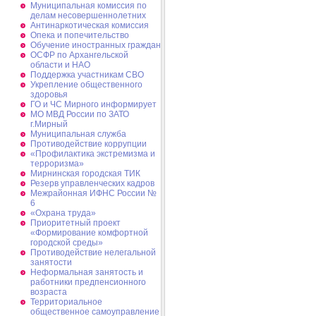
Муниципальная комиссия по
делам несовершеннолетних
Антинаркотическая комиссия
Опека и попечительство
Обучение иностранных граждан
ОСФР по Архангельской
области и НАО
Поддержка участникам СВО
Укрепление общественного
здоровья
ГО и ЧС Мирного информирует
МО МВД России по ЗАТО
г.Мирный
Муниципальная cлужба
Противодействие коррупции
«Профилактика экстремизма и
терроризма»
Мирнинская городская ТИК
Резерв управленческих кадров
Межрайонная ИФНС России №
6
«Охрана труда»
Приоритетный проект
«Формирование комфортной
городской среды»
Противодействие нелегальной
занятости
Неформальная занятость и
работники предпенсионного
возраста
Территориальное
общественное самоуправление