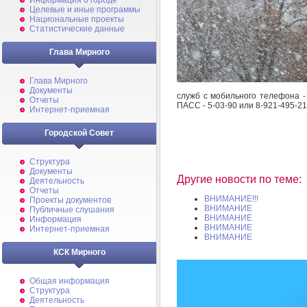
Информация о городе
Целевые и иные программы
Национальные проекты
Статистические данные
Глава Мирного
Глава Мирного
Документы
служб с мобильного телефона -
Отчеты
ПАСС - 5-03-90 или 8-921-495-21
Интернет-приемная
Городской Совет
Структура
Документы
Другие новости по теме:
Деятельность
Отчеты
ВНИМАНИЕ!!!
Проекты документов
ВНИМАНИЕ
Публичные слушания
ВНИМАНИЕ
Информация
ВНИМАНИЕ
Интернет-приемная
ВНИМАНИЕ
КСК Мирного
Общая информация
Структура
Деятельность