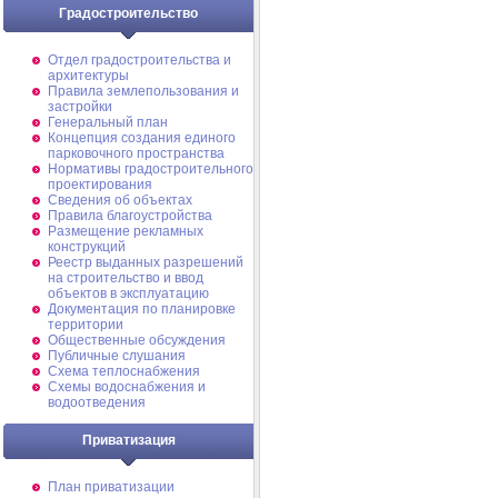
Градостроительство
Отдел градостроительства и
архитектуры
Правила землепользования и
застройки
Генеральный план
Концепция создания единого
парковочного пространства
Нормативы градостроительного
проектирования
Сведения об объектах
Правила благоустройства
Размещение рекламных
конструкций
Реестр выданных разрешений
на строительство и ввод
объектов в эксплуатацию
Документация по планировке
территории
Общественные обсуждения
Публичные слушания
Схема теплоснабжения
Схемы водоснабжения и
водоотведения
Приватизация
План приватизации