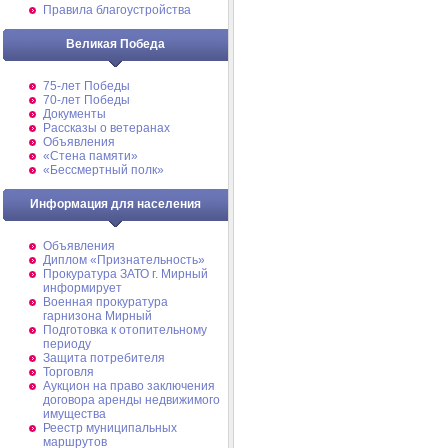
Правила благоустройства
Великая Победа
75-лет Победы
70-лет Победы
Документы
Рассказы о ветеранах
Объявления
«Стена памяти»
«Бессмертный полк»
Информация для населения
Объявления
Диплом «Признательность»
Прокуратура ЗАТО г. Мирный
информирует
Военная прокуратура
гарнизона Мирный
Подготовка к отопительному
периоду
Защита потребителя
Торговля
Аукцион на право заключения
договора аренды недвижимого
имущества
Реестр муниципальных
маршрутов