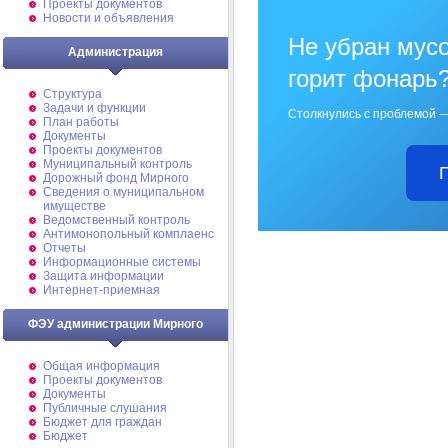
Проекты документов
Новости и объявления
Не убран мусо
Администрация
горит фонарь
Структура
Задачи и функции
Столкнулись с проблемой —
План работы
Документы
Проекты документов
Муниципальный контроль
Дорожный фонд Мирного
Cведения о муниципальном
имуществе
Ведомственный контроль
Антимонопольный комплаенс
Отчеты
Информационные системы
Защита информации
Интернет-приемная
ФЭУ администрации Мирного
Общая информация
Проекты документов
Документы
Публичные слушания
Бюджет для граждан
Бюджет