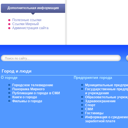
Дополнительная информация
Полезные ссылки
Ссылки Мирный
Администрация сайта
Город и люди
О городе
Предприятия города
Городское телевидение
Муниципальные предпри
Панорама Мирного
Государственные предп
Публикации о городе в СМИ
и учреждения
Книги о городе
Образовательные учреж
Фильмы о городе
Здравоохранение
Спорт
СМИ
Гостиницы
Информация о среднеме
заработной плате