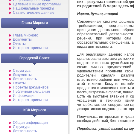
Информация о городе
них – результат совместной де
Целевые и иные программы
их родителей. В марте здесь о
Национальные проекты
Статистические данные
Играю, думаю, творю!
Современная система дошколь
Глава Мирного
требованиями, предъявляе
принципом дошкольного образ
образовательной деятельности
Глава Мирного
ребёнка, при котором сам 
Документы
образовательных отношений, а
Отчеты
видах деятельности.
Интернет-приемная
Для реализации данного нап
Городской Совет
организована выставка детских 
подготовительных групп было п
своих личных предпочтений
Структура
удовольствием проявили свои
Документы
родителей сделали различ
Деятельность
пластилинографией или мукосо
Отчеты
этой технике. Кому-то полюб
Проекты документов
продаются в магазинах: цветы 
Публичные слушания
песка, витражные фрески, панно
Информация
Есть на выставке вязаные и с
Интернет-приемная
украшения в техниках квил
четырёхэтажное сооружение-га
декоративная подушка, на котор
КСК Мирного
Получилась интересная и креат
свобода действий, без всяких ра
Общая информация
Структура
Переделка: умный взгляд на м
Деятельность