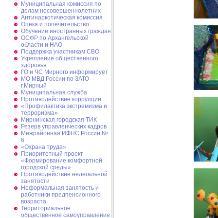
Муниципальная комиссия по
делам несовершеннолетних
Антинаркотическая комиссия
Опека и попечительство
Обучение иностранных граждан
ОСФР по Архангельской
области и НАО
Поддержка участникам СВО
Укрепление общественного
здоровья
ГО и ЧС Мирного информирует
МО МВД России по ЗАТО
г.Мирный
Муниципальная cлужба
Противодействие коррупции
«Профилактика экстремизма и
терроризма»
Мирнинская городская ТИК
Резерв управленческих кадров
Межрайонная ИФНС России №
6
«Охрана труда»
Приоритетный проект
«Формирование комфортной
городской среды»
Противодействие нелегальной
занятости
Неформальная занятость и
работники предпенсионного
возраста
Территориальное
общественное самоуправление