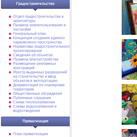
Градостроительство
Отдел градостроительства и
архитектуры
Правила землепользования и
застройки
Генеральный план
Концепция создания единого
парковочного пространства
Нормативы градостроительного
проектирования
Сведения об объектах
Правила благоустройства
Размещение рекламных
конструкций
Реестр выданных разрешений
на строительство и ввод
объектов в эксплуатацию
Документация по планировке
территории
Общественные обсуждения
Публичные слушания
Схема теплоснабжения
Схемы водоснабжения и
водоотведения
Приватизация
План приватизации