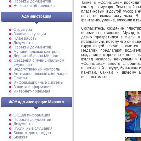
Проекты документов
Также в «Солнышке» проходит
Новости и объявления
взгляд на мусор». Тема этой в
пластиковый и другой мусор в 
нова, но всегда актуальна. 
Администрация
фантазию, умение, вложили в ка
Согласитесь, создание пласти
Структура
породило не меньше. Мусор, ко
Задачи и функции
давно превратился в пыль, 
План работы
праправнуки, потому что они «
Документы
окружающей среде является 
Проекты документов
Педагоги предлагают родител
Муниципальный контроль
создание интересных и полезных
Дорожный фонд Мирного
взгляд казалось ненужным и 
Cведения о муниципальном
«Солнышка» вместе с родите
имуществе
пластиковой посуде, бутылкам 
Ведомственный контроль
пакетам, банкам и другому м
Антимонопольный комплаенс
познавательно!
Отчеты
Информационные системы
Защита информации
Интернет-приемная
ФЭУ администрации Мирного
Общая информация
Проекты документов
Документы
Публичные слушания
Бюджет для граждан
Бюджет