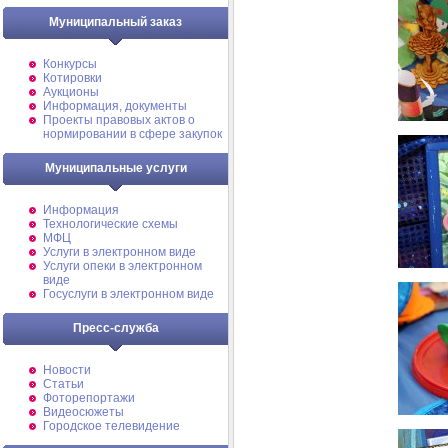
Муниципальный заказ
Конкурсы
Котировки
Аукционы
Информация, документы
Проекты правовых актов о
нормировании в сфере закупок
Муниципальные услуги
Информация
Технологические схемы
МФЦ
Услуги в электронном виде
Услуги опеки в электронном
виде
Госуслуги в электронном виде
Пресс-служба
Новости
Статьи
Фоторепортажи
Видеосюжеты
Городское телевидение