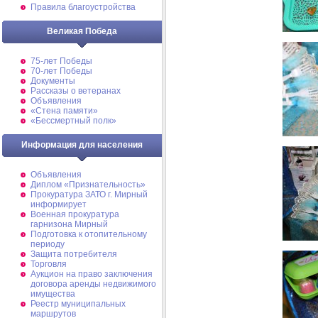
Правила благоустройства
Великая Победа
75-лет Победы
70-лет Победы
Документы
Рассказы о ветеранах
Объявления
«Стена памяти»
«Бессмертный полк»
Информация для населения
Объявления
Диплом «Признательность»
Прокуратура ЗАТО г. Мирный
информирует
Военная прокуратура
гарнизона Мирный
Подготовка к отопительному
периоду
Защита потребителя
Торговля
Аукцион на право заключения
договора аренды недвижимого
имущества
Реестр муниципальных
маршрутов