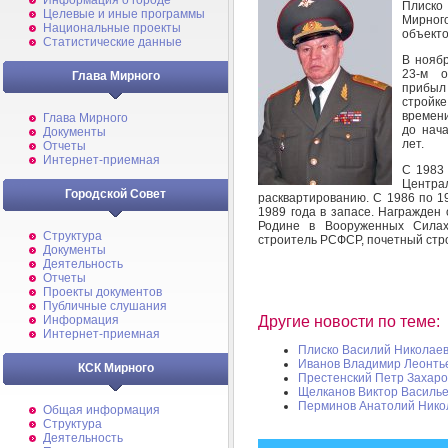
Информация о городе
Плиско
Целевые и иные программы
Мирного
Национальные проекты
объекто
Статистические данные
В ноябр
23-м о
Глава Мирного
прибыл 
стройке
времени
Глава Мирного
до нача
Документы
лет.
Отчеты
Интернет-приемная
С 1983
Центр
Городской Совет
расквартированию. С 1986 по 1
1989 года в запасе. Награжден
Родине в Вооруженных Силах
Структура
строитель РСФСР, почетный стр
Документы
Деятельность
Отчеты
Проекты документов
Публичные слушания
Информация
Другие новости по теме:
Интернет-приемная
Плиско Василий Николае
Иванов Владимир Леонть
КСК Мирного
Престенский Петр Захаро
Щелканов Виктор Василь
Перминов Анатолий Нико
Общая информация
Структура
Деятельность