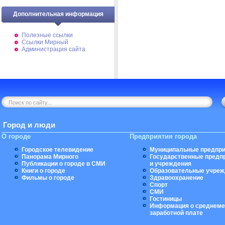
Дополнительная информация
Полезные ссылки
Ссылки Мирный
Администрация сайта
Город и люди
О городе
Предприятия города
Городское телевидение
Муниципальные предпри
Панорама Мирного
Государственные предп
Публикации о городе в СМИ
и учреждения
Книги о городе
Образовательные учреж
Фильмы о городе
Здравоохранение
Спорт
СМИ
Гостиницы
Информация о среднеме
заработной плате