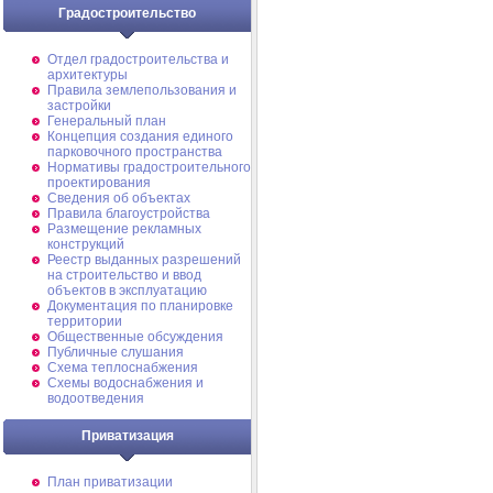
Градостроительство
Отдел градостроительства и
архитектуры
Правила землепользования и
застройки
Генеральный план
Концепция создания единого
парковочного пространства
Нормативы градостроительного
проектирования
Сведения об объектах
Правила благоустройства
Размещение рекламных
конструкций
Реестр выданных разрешений
на строительство и ввод
объектов в эксплуатацию
Документация по планировке
территории
Общественные обсуждения
Публичные слушания
Схема теплоснабжения
Схемы водоснабжения и
водоотведения
Приватизация
План приватизации