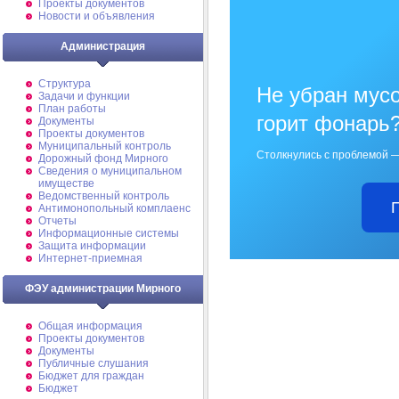
Проекты документов
Новости и объявления
Администрация
Структура
Не убран мусо
Задачи и функции
План работы
горит фонарь
Документы
Проекты документов
Муниципальный контроль
Столкнулись с проблемой —
Дорожный фонд Мирного
Cведения о муниципальном
имуществе
Ведомственный контроль
Антимонопольный комплаенс
Отчеты
Информационные системы
Защита информации
Интернет-приемная
ФЭУ администрации Мирного
Общая информация
Проекты документов
Документы
Публичные слушания
Бюджет для граждан
Бюджет