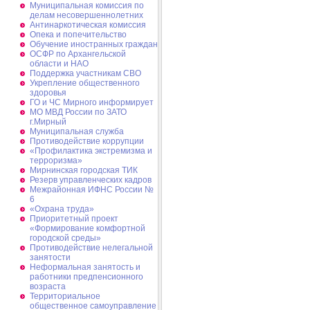
Муниципальная комиссия по
делам несовершеннолетних
Антинаркотическая комиссия
Опека и попечительство
Обучение иностранных граждан
ОСФР по Архангельской
области и НАО
Поддержка участникам СВО
Укрепление общественного
здоровья
ГО и ЧС Мирного информирует
МО МВД России по ЗАТО
г.Мирный
Муниципальная cлужба
Противодействие коррупции
«Профилактика экстремизма и
терроризма»
Мирнинская городская ТИК
Резерв управленческих кадров
Межрайонная ИФНС России №
6
«Охрана труда»
Приоритетный проект
«Формирование комфортной
городской среды»
Противодействие нелегальной
занятости
Неформальная занятость и
работники предпенсионного
возраста
Территориальное
общественное самоуправление