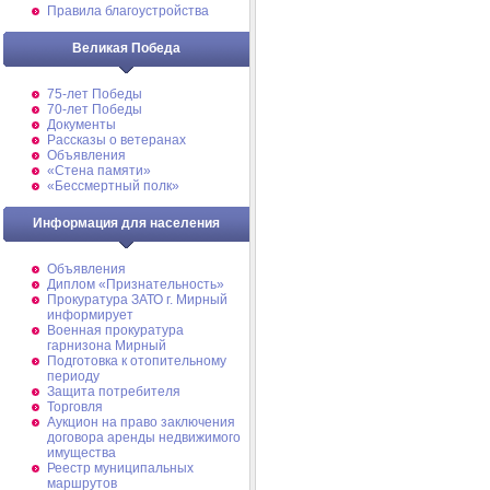
Правила благоустройства
Великая Победа
75-лет Победы
70-лет Победы
Документы
Рассказы о ветеранах
Объявления
«Стена памяти»
«Бессмертный полк»
Информация для населения
Объявления
Диплом «Признательность»
Прокуратура ЗАТО г. Мирный
информирует
Военная прокуратура
гарнизона Мирный
Подготовка к отопительному
периоду
Защита потребителя
Торговля
Аукцион на право заключения
договора аренды недвижимого
имущества
Реестр муниципальных
маршрутов