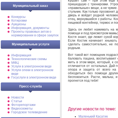
Кушает сам – при этом еще и 
пришедшую с тренировки. Утром
Муниципальный заказ
«правильные» вещи, а не чужие.
стульчик. Как только прозвонит 
дверь и войдет родной человек
Конкурсы
отец, вернувшийся с работы. Кос
Котировки
пищевой контейнер, термос и пон
Аукционы
Информация, документы
Здесь он любит нажимать на кн
Проекты правовых актов о
помощи и под присмотром мамы),
нормировании в сфере закупок
Костя знает, где лежит сухой ко
Если Костик начинает хныкать 
сделать самостоятельно, не п
Муниципальные услуги
родным.
Вот такой вот помощник подрас
Информация
баловать пацана, воспитывают 
Технологические схемы
жить в этом мире, который, к со
МФЦ
отличается от остальных. Дай-т
Услуги в электронном виде
опора и защита от всего на 
Услуги опеки в электронном
обходиться без помощи други
виде
беспокоиться. Расти, малыш, и
Госуслуги в электронном виде
прогнется под тебя!
Пресс-служба
Новости
Статьи
Фоторепортажи
Видеосюжеты
Другие новости по теме:
Городское телевидение
Маленький Касатик