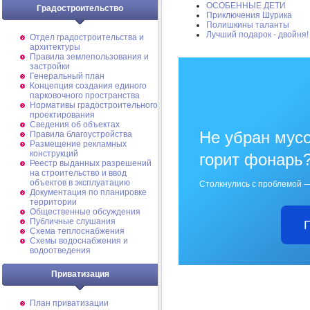
ОСОБЕННЫЕ ДЕТИ
Градостроительство
Приключения Шурика
Полишкины таланты
Лучший подарок - двойня!
Отдел градостроительства и
архитектуры
Правила землепользования и
застройки
Генеральный план
Концепция создания единого
парковочного пространства
Нормативы градостроительного
проектирования
Сведения об объектах
Не убран мусо
Правила благоустройства
Размещение рекламных
конструкций
горит фонарь
Реестр выданных разрешений
на строительство и ввод
объектов в эксплуатацию
Столкнулись с проблемой —
Документация по планировке
территории
Общественные обсуждения
Публичные слушания
Схема теплоснабжения
Схемы водоснабжения и
водоотведения
Приватизация
План приватизации