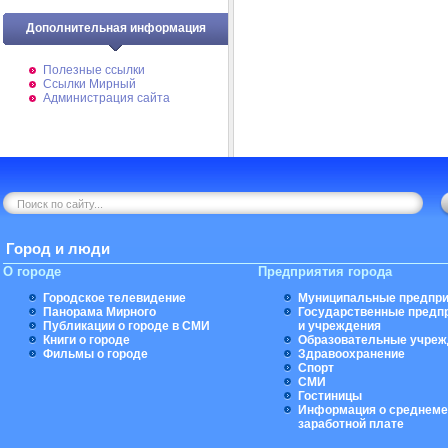
Дополнительная информация
Полезные ссылки
Ссылки Мирный
Администрация сайта
Город и люди
О городе
Предприятия города
Городское телевидение
Муниципальные предпри
Панорама Мирного
Государственные предп
Публикации о городе в СМИ
и учреждения
Книги о городе
Образовательные учреж
Фильмы о городе
Здравоохранение
Спорт
СМИ
Гостиницы
Информация о среднеме
заработной плате