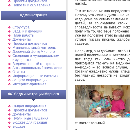
Проекты документов
никто!..
Новости и объявления
Тем не менее, можно порадоватьс
Потому что Зина и Дима – не из
Администрация
чадо дома за семью замками и 
детей, за соблюдение своих
справедливости вызывают иск
Структура
получить то, что тебе положено 
Задачи и функции
уже на половине этого выматыв
План работы
устают писать письма, жалоб
Документы
удается.
Проекты документов
Муниципальный контроль
Например, они добились, чтобы 
Дорожный фонд Мирного
нашей поликлинике и бесплатно
Cведения о муниципальном
лет, тогда как большинство д
имуществе
приходится таскать на медико-
Ведомственный контроль
ежегодно – во всяком случае,
Антимонопольный комплаенс
Костику ежедневно нужны специ
Отчеты
бесплатных лекарств не входят
Информационные системы
здесь.
Защита информации
Интернет-приемная
ФЭУ администрации Мирного
Общая информация
Проекты документов
Документы
Публичные слушания
Бюджет для граждан
самостоятельный.
Бюджет