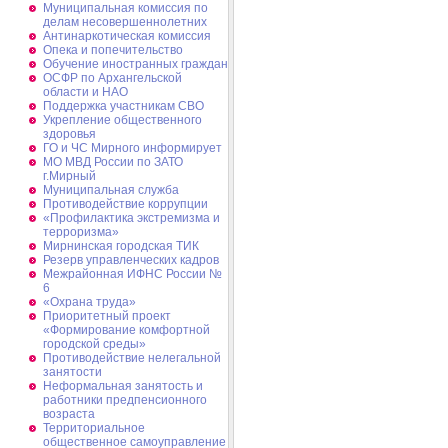
Муниципальная комиссия по
делам несовершеннолетних
Антинаркотическая комиссия
Опека и попечительство
Обучение иностранных граждан
ОСФР по Архангельской
области и НАО
Поддержка участникам СВО
Укрепление общественного
здоровья
ГО и ЧС Мирного информирует
МО МВД России по ЗАТО
г.Мирный
Муниципальная cлужба
Противодействие коррупции
«Профилактика экстремизма и
терроризма»
Мирнинская городская ТИК
Резерв управленческих кадров
Межрайонная ИФНС России №
6
«Охрана труда»
Приоритетный проект
«Формирование комфортной
городской среды»
Противодействие нелегальной
занятости
Неформальная занятость и
работники предпенсионного
возраста
Территориальное
общественное самоуправление