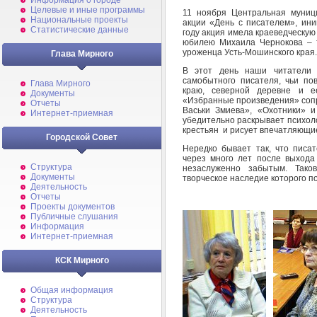
Информация о городе
Целевые и иные программы
11 ноября Центральная муниц
Национальные проекты
акции «День с писателем», ин
Статистические данные
году акция имела краеведческу
юбилею Михаила Чернокова – т
уроженца Усть-Мошинского края.
Глава Мирного
В этот день наши читатели 
самобытного писателя, чьи по
Глава Мирного
краю, северной деревне и 
Документы
«Избранные произведения» сопр
Отчеты
Васьки Змиева», «Охотники» и
Интернет-приемная
убедительно раскрывает психоло
крестьян и рисует впечатляющи
Городской Совет
Нередко бывает так, что писа
через много лет после выхода
Структура
незаслуженно забытым. Тако
Документы
творческое наследие которого п
Деятельность
Отчеты
Проекты документов
Публичные слушания
Информация
Интернет-приемная
КСК Мирного
Общая информация
Структура
Деятельность