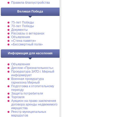
Правила благоустройства
Великая Победа
75-лет Победы
70-лет Победы
Документы
Рассказы о ветеранах
Объявления
«Стена памяти»
«Бессмертный полк»
Информация для населения
Объявления
Диплом «Признательность»
Прокуратура ЗАТО г. Мирный
информирует
Военная прокуратура
гарнизона Мирный
Подготовка к отопительному
периоду
Защита потребителя
Торговля
Аукцион на право заключения
договора аренды недвижимого
имущества
Реестр муниципальных
маршрутов