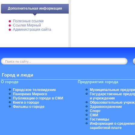
Дополнительная информация
Полезные ссылки
Ссылки Мирный
Администрация сайта
Город и люди
О городе
Предприятия города
Городское телевидение
Муниципальные предпри
Панорама Мирного
Государственные предп
Публикации о городе в СМИ
и учреждения
Книги о городе
Образовательные учреж
Фильмы о городе
Здравоохранение
Спорт
СМИ
Гостиницы
Информация о среднеме
заработной плате