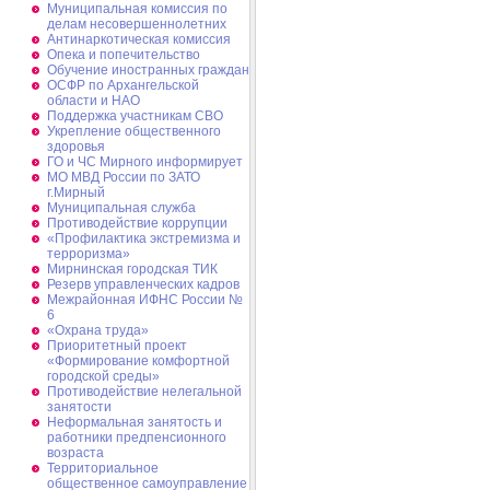
Муниципальная комиссия по
делам несовершеннолетних
Антинаркотическая комиссия
Опека и попечительство
Обучение иностранных граждан
ОСФР по Архангельской
области и НАО
Поддержка участникам СВО
Укрепление общественного
здоровья
ГО и ЧС Мирного информирует
МО МВД России по ЗАТО
г.Мирный
Муниципальная cлужба
Противодействие коррупции
«Профилактика экстремизма и
терроризма»
Мирнинская городская ТИК
Резерв управленческих кадров
Межрайонная ИФНС России №
6
«Охрана труда»
Приоритетный проект
«Формирование комфортной
городской среды»
Противодействие нелегальной
занятости
Неформальная занятость и
работники предпенсионного
возраста
Территориальное
общественное самоуправление