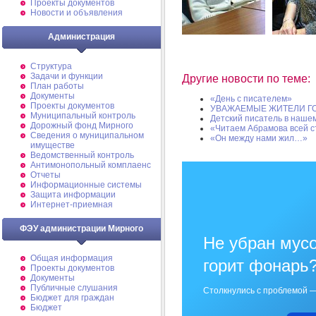
Проекты документов
Новости и объявления
Администрация
Структура
Задачи и функции
Другие новости по теме:
План работы
Документы
«День с писателем»
Проекты документов
УВАЖАЕМЫЕ ЖИТЕЛИ Г
Муниципальный контроль
Детский писатель в нашем
Дорожный фонд Мирного
«Читаем Абрамова всей 
Cведения о муниципальном
«Он между нами жил…»
имуществе
Ведомственный контроль
Антимонопольный комплаенс
Отчеты
Информационные системы
Защита информации
Интернет-приемная
ФЭУ администрации Мирного
Не убран мусо
Общая информация
горит фонарь
Проекты документов
Документы
Публичные слушания
Столкнулись с проблемой —
Бюджет для граждан
Бюджет