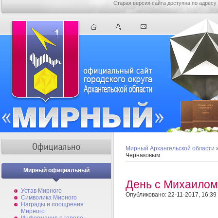
Старая версия сайта доступна по адресу
Мирный Архангельской области
Чернаковым
Мирный официальный
День с Михаило
Устав Мирного
Опубликовано: 22-11-2017, 16:39
Символика Мирного
Награды и поощрения
Мирного