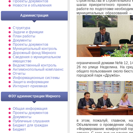
строительства и строительного
Проекты документов
шагах приоритетного проекта
Новости и объявления
работе по подготовке необходи
муниципальных образований –
Администрация
Структура
Задачи и функции
План работы
Документы
Проекты документов
Муниципальный контроль
Дорожный фонд Мирного
Cведения о муниципальном
имуществе
ограниченной домами №№ 12, 14,
Ведомственный контроль
26 по улице Неделина. На сре
Антимонопольный комплаенс
общего пользования около бюста
Отчеты
городской парк «Дружба».
Информационные системы
Защита информации
Интернет-приемная
ФЭУ администрации Мирного
Общая информация
Проекты документов
Документы
в этом, пожалуй, главном, н
Публичные слушания
Объявление о проведении общ
Бюджет для граждан
«Формирование комфортной го
Бюджет
августа. С того дня ни одного 