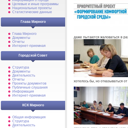
Информация о городе
Целевые и иные программы
Национальные проекты
Статистические данные
Глава Мирного
Глава Мирного
даже пытаются жаловаться в ра
Документы
Отчеты
Интернет-приемная
Городской Совет
Структура
Документы
Деятельность
Отчеты
хотелось бы, но отказываться о
Проекты документов
Публичные слушания
Информация
Интернет-приемная
КСК Мирного
Общая информация
Структура
Деятельность