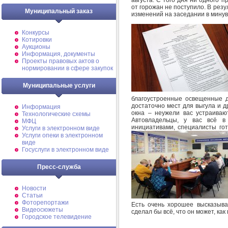
от горожан не поступило. В рез
Муниципальный заказ
изменений на заседании в мину
Конкурсы
Котировки
Аукционы
Информация, документы
Проекты правовых актов о
нормировании в сфере закупок
Муниципальные услуги
благоустроенные освещенные д
достаточно мест для выгула и д
Информация
окна – неужели вас устраиваю
Технологические схемы
Автовладельцы, у вас всё в
МФЦ
инициативами, специалисты гот
Услуги в электронном виде
Услуги опеки в электронном
виде
Госуслуги в электронном виде
Пресс-служба
Новости
Статьи
Фоторепортажи
Есть очень хорошее высказыва
Видеосюжеты
сделал бы всё, что он может, ка
Городское телевидение