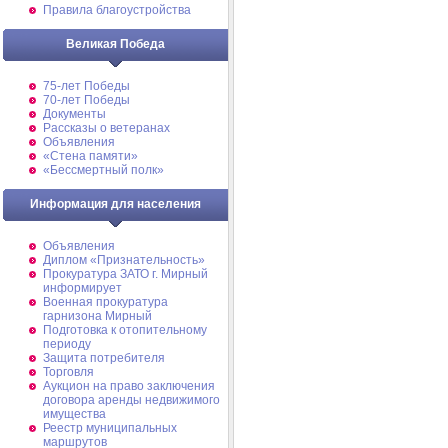
Правила благоустройства
Великая Победа
75-лет Победы
70-лет Победы
Документы
Рассказы о ветеранах
Объявления
«Стена памяти»
«Бессмертный полк»
Информация для населения
Объявления
Диплом «Признательность»
Прокуратура ЗАТО г. Мирный
информирует
Военная прокуратура
гарнизона Мирный
Подготовка к отопительному
периоду
Защита потребителя
Торговля
Аукцион на право заключения
договора аренды недвижимого
имущества
Реестр муниципальных
маршрутов