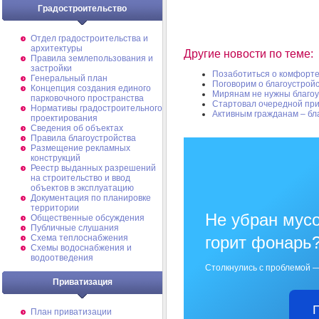
Градостроительство
Отдел градостроительства и
архитектуры
Другие новости по теме:
Правила землепользования и
застройки
Позаботиться о комфорт
Генеральный план
Поговорим о благоустрой
Концепция создания единого
Мирянам не нужны благо
парковочного пространства
Стартовал очередной при
Нормативы градостроительного
Активным гражданам – бл
проектирования
Сведения об объектах
Правила благоустройства
Размещение рекламных
конструкций
Реестр выданных разрешений
на строительство и ввод
объектов в эксплуатацию
Документация по планировке
территории
Не убран мусо
Общественные обсуждения
Публичные слушания
Схема теплоснабжения
горит фонарь
Схемы водоснабжения и
водоотведения
Столкнулись с проблемой —
Приватизация
План приватизации