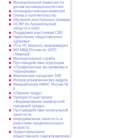
Муниципальная комиссия по
делам несовершеннолетних
Антинаркотическая комиссия
Опека и попечительство
Обучение иностранных граждан
ОСФР по Архангельской
области и НАО
Поддержка участникам СВО
Укрепление общественного
здоровья
ГО и ЧС Мирного информирует
МО МВД России по ЗАТО
г.Мирный
Муниципальная cлужба
Противодействие коррупции
«Профилактика экстремизма и
терроризма»
Мирнинская городская ТИК
Резерв управленческих кадров
Межрайонная ИФНС России №
6
«Охрана труда»
Приоритетный проект
«Формирование комфортной
городской среды»
Противодействие нелегальной
занятости
Неформальная занятость и
работники предпенсионного
возраста
Территориальное
общественное самоуправление