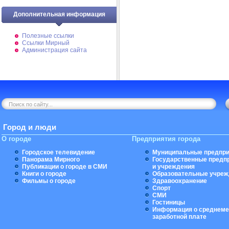
Дополнительная информация
Полезные ссылки
Ссылки Мирный
Администрация сайта
Город и люди
О городе
Предприятия города
Городское телевидение
Муниципальные предпри
Панорама Мирного
Государственные предп
Публикации о городе в СМИ
и учреждения
Книги о городе
Образовательные учреж
Фильмы о городе
Здравоохранение
Спорт
СМИ
Гостиницы
Информация о среднеме
заработной плате