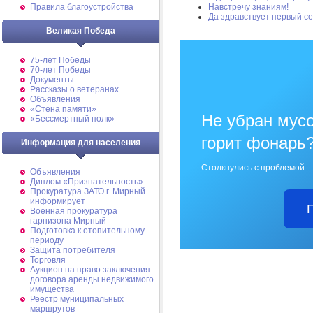
Правила благоустройства
Навстречу знаниям!
Да здравствует первый се
Великая Победа
75-лет Победы
70-лет Победы
Документы
Рассказы о ветеранах
Объявления
«Стена памяти»
Не убран мусо
«Бессмертный полк»
горит фонарь
Информация для населения
Столкнулись с проблемой —
Объявления
Диплом «Признательность»
Прокуратура ЗАТО г. Мирный
информирует
Военная прокуратура
гарнизона Мирный
Подготовка к отопительному
периоду
Защита потребителя
Торговля
Аукцион на право заключения
договора аренды недвижимого
имущества
Реестр муниципальных
маршрутов