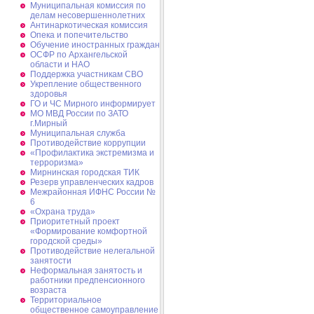
Муниципальная комиссия по
делам несовершеннолетних
Антинаркотическая комиссия
Опека и попечительство
Обучение иностранных граждан
ОСФР по Архангельской
области и НАО
Поддержка участникам СВО
Укрепление общественного
здоровья
ГО и ЧС Мирного информирует
МО МВД России по ЗАТО
г.Мирный
Муниципальная cлужба
Противодействие коррупции
«Профилактика экстремизма и
терроризма»
Мирнинская городская ТИК
Резерв управленческих кадров
Межрайонная ИФНС России №
6
«Охрана труда»
Приоритетный проект
«Формирование комфортной
городской среды»
Противодействие нелегальной
занятости
Неформальная занятость и
работники предпенсионного
возраста
Территориальное
общественное самоуправление