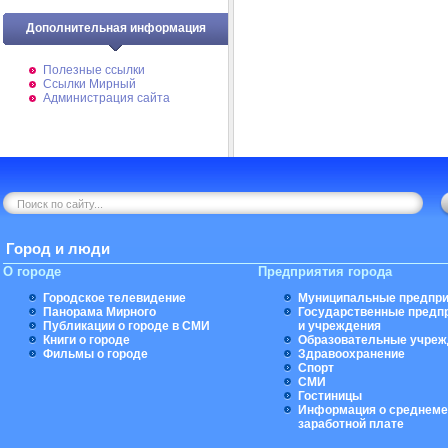
Дополнительная информация
Полезные ссылки
Ссылки Мирный
Администрация сайта
Город и люди
О городе
Предприятия города
Городское телевидение
Муниципальные предпри
Панорама Мирного
Государственные предп
Публикации о городе в СМИ
и учреждения
Книги о городе
Образовательные учреж
Фильмы о городе
Здравоохранение
Спорт
СМИ
Гостиницы
Информация о среднеме
заработной плате