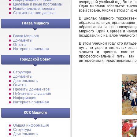
Информация о городе
очередной учебный год. Вот и ш
Целевые и иные программы
Один миллион восемьсот тысяч
Национальные проекты
всей стране, мирян в этом списк
Статистические данные
В школах Мирного торжествен
образовательную организацию 
Глава Мирного
образования и военнослужащи
Мирного Юрий Сергеев и начал
поздравили с началом учебного г
Глава Мирного
Документы
В этом учебном году сто пятьд
Отчеты
путь по дороге школьных знан
Интернет-приемная
экзамен и принять важное 
профессиональный путь. Так
Городской Совет
интересным и плодотворным, пр
Структура
Документы
Деятельность
Отчеты
Проекты документов
Публичные слушания
Информация
Интернет-приемная
КСК Мирного
Общая информация
Структура
Деятельность