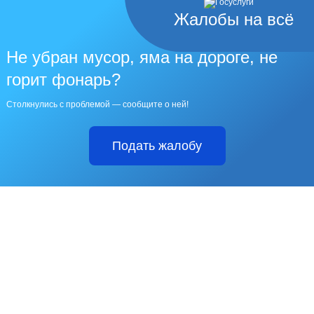
Жалобы на всё
Не убран мусор, яма на дороге, не
горит фонарь?
Столкнулись с проблемой — сообщите о ней!
Подать жалобу