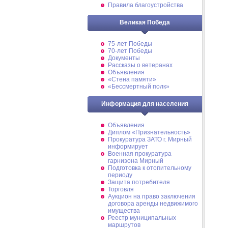
Правила благоустройства
Великая Победа
75-лет Победы
70-лет Победы
Документы
Рассказы о ветеранах
Объявления
«Стена памяти»
«Бессмертный полк»
Информация для населения
Объявления
Диплом «Признательность»
Прокуратура ЗАТО г. Мирный
информирует
Военная прокуратура
гарнизона Мирный
Подготовка к отопительному
периоду
Защита потребителя
Торговля
Аукцион на право заключения
договора аренды недвижимого
имущества
Реестр муниципальных
маршрутов