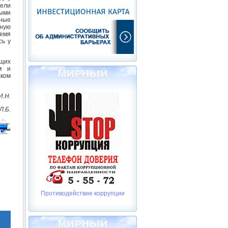
рели
выми
нные
ную
ремя
сь у
ющих
м и
ском
И.Н.
Л.Б.
Противодействие коррупции