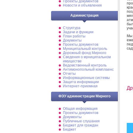
Проекты документов
про
Новости и объявления
кра
поз
Администрация
мя
атм
был
Структура
уча
Задачи и функции
Мы 
План работы
еж
Документы
пед
Проекты документов
сад
Муниципальный контроль
Дорожный фонд Мирного
Cведения о муниципальном
имуществе
Ведомственный контроль
Антимонопольный комплаенс
Отчеты
Информационные системы
Защита информации
Интернет-приемная
Др
ФЭУ администрации Мирного
Общая информация
Проекты документов
Документы
Публичные слушания
Бюджет для граждан
Бюджет