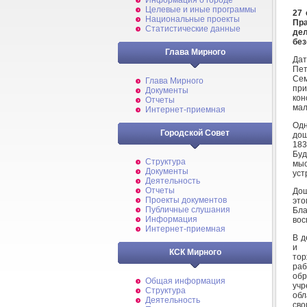
Информация о городе
Целевые и иные программы
27 
Национальные проекты
Пра
Статистические данные
де
без
Глава Мирного
Дат
Пет
Се
Глава Мирного
пр
Документы
кон
Отчеты
мал
Интернет-приемная
Одн
Городской Совет
дош
183
Бу
Структура
мыс
Документы
уст
Деятельность
Отчеты
Дош
Проекты документов
эт
Публичные слушания
Бла
Информация
вос
Интернет-приемная
В д
и 
КСК Мирного
тор
раб
об
Общая информация
учр
Структура
обл
Деятельность
сво