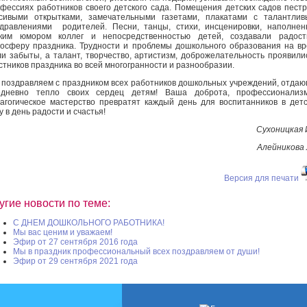
фессиях работников своего детского сада. Помещения детских садов пест
сивыми открытками, замечательными газетами, плакатами с талантли
дравлениями родителей. Песни, танцы, стихи, инсценировки, наполне
гким юмором коллег и непосредственностью детей, создавали радост
осферу праздника. Трудности и проблемы дошкольного образования на в
и забыты, а талант, творчество, артистизм, доброжелательность проявили
стников праздника во всей многогранности и разнообразии.
поздравляем с праздником всех работников дошкольных учреждений, отда
едневно тепло своих сердец детям! Ваша доброта, профессионализ
агогическое мастерство превратят каждый день для воспитанников в дет
у в день радости и счастья!
Сухоницкая 
Алейникова 
Версия для печати
угие новости по теме:
С ДНЕМ ДОШКОЛЬНОГО РАБОТНИКА!
Мы вас ценим и уважаем!
Эфир от 27 сентября 2016 года
Мы в праздник профессиональный всех поздравляем от души!
Эфир от 29 сентября 2021 года