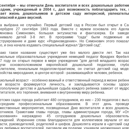
сентября – мы отмечали День воспитателя и всех дошкольных работни
здник, учрежденный в 2004 г., дал возможность поблагодарить тех, 
лает жизнь дошкольников в детском саду интересной, увлекательн
опасной и даже вкусной.
а выбрана не случайно. Первый детский сад в России был открыт в Са
ербурге 27 сентября 1863 года. Вместе с мужем основала его Адела
меновна Симонович, большая энтузиастка и фантазерка. Ее заведе
инимало детей 3-8 лет. В программе "сада" были подвижные иг
струирование и даже курс «Родиноведение». Но Симонович этого показа
о, и она начала издавать специальный журнал "Детский сад".
ако такое название существует уже без малого двести лет. Так наз
кольные образовательные учреждения немецкий педагог Фридрих Фребел
7 году он открыл первое в мире учреждение "для детей младшего возрас
дучи основоположником европейской дошкольной педагогики, глубо
лителем, гениальным педагогом-практиком, он считал детский сад мод
ройства мироздания, в центре которой - развивающийся человек, ребенок.
кольный возраст - особенно важный и ответственный период в жизни ребенк
ом возрасте формируется личность, и закладываются основы здоров
гополучное детство и дальнейшая судьба каждого ребенка зависит от мудр
питателя, его терпения, внимания к внутреннему миру ребенка.
етских садах города работает 480 сотрудников, из них – 230 педагогов с вы
средним профессиональным образованием. В этот день проводя
жественные мероприятия, посвященные Дню воспитателя и всех дошкол
отников. Грамотами главы города, главы администрации города, МУ «О
разования» награждено 45 сотрудников дошкольных образователь
еждений. Искренние слова благодарности для коллективов звучали от ко
асти, руководителей, родителей и шефов. Дошколята играли в «детский сад
их любимых воспитателей, рисовали им подарки, узнавали неожиданно нов