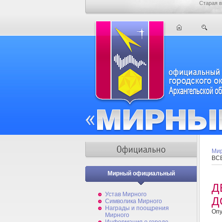
Старая в
Мир
ВС
Мирный официальный
Д
Устав Мирного
Д
Символика Мирного
Награды и поощрения
Опу
Мирного