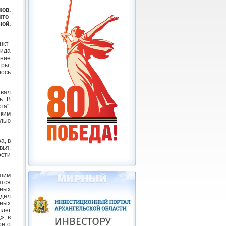
ков.
кто
ой,
нкт-
ида
ние
ры,
лось
вал
ь. В
та".
ким
елью
а, в
ья.
ости
сшим
тся
ьных
тдел
ных
ллег
», в
ое о