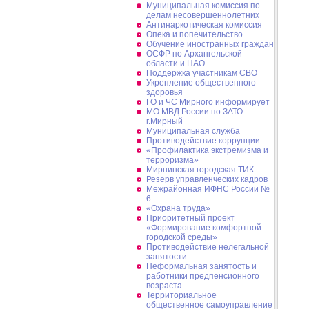
Муниципальная комиссия по
делам несовершеннолетних
Антинаркотическая комиссия
Опека и попечительство
Обучение иностранных граждан
ОСФР по Архангельской
области и НАО
Поддержка участникам СВО
Укрепление общественного
здоровья
ГО и ЧС Мирного информирует
МО МВД России по ЗАТО
г.Мирный
Муниципальная cлужба
Противодействие коррупции
«Профилактика экстремизма и
терроризма»
Мирнинская городская ТИК
Резерв управленческих кадров
Межрайонная ИФНС России №
6
«Охрана труда»
Приоритетный проект
«Формирование комфортной
городской среды»
Противодействие нелегальной
занятости
Неформальная занятость и
работники предпенсионного
возраста
Территориальное
общественное самоуправление