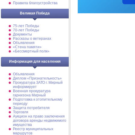
Правила благоустройства
Великая Победа
75-лет Победы
70-лет Победы
Документы
Рассказы о ветеранах
Объявления
«Стена памяти»
«Бессмертный полк»
Информация для населения
Объявления
Диплом «Признательность»
Прокуратура ЗАТО г. Мирный
информирует
Военная прокуратура
гарнизона Мирный
Подготовка к отопительному
периоду
Защита потребителя
Торговля
Аукцион на право заключения
договора аренды недвижимого
имущества
Реестр муниципальных
маршрутов