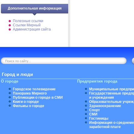
Дополнительная информация
Полезные ссылки
Ссылки Мирный
Администрация сайта
Город и люди
О городе
Предприятия города
Городское телевидение
Муниципальные предпри
Панорама Мирного
Государственные предп
Публикации о городе в СМИ
и учреждения
Книги о городе
Образовательные учреж
Фильмы о городе
Здравоохранение
Спорт
СМИ
Гостиницы
Информация о среднеме
заработной плате