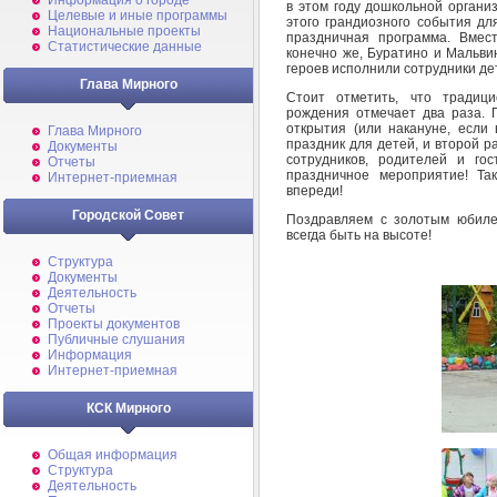
Информация о городе
в этом году дошкольной органи
Целевые и иные программы
этого грандиозного события дл
Национальные проекты
праздничная программа. Вмес
Статистические данные
конечно же, Буратино и Мальви
героев исполнили сотрудники дет
Глава Мирного
Стоит отметить, что традици
рождения отмечает два раза. П
открытия (или накануне, если 
Глава Мирного
праздник для детей, и второй ра
Документы
сотрудников, родителей и го
Отчеты
праздничное мероприятие! Та
Интернет-приемная
впереди!
Городской Совет
Поздравляем с золотым юбиле
всегда быть на высоте!
Структура
Документы
Деятельность
Отчеты
Проекты документов
Публичные слушания
Информация
Интернет-приемная
КСК Мирного
Общая информация
Структура
Деятельность