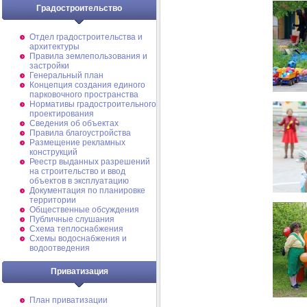
Градостроительство
Отдел градостроительства и
архитектуры
Правила землепользования и
застройки
Генеральный план
Концепция создания единого
парковочного пространства
Нормативы градостроительного
проектирования
Сведения об объектах
Правила благоустройства
Размещение рекламных
конструкций
Реестр выданных разрешений
на строительство и ввод
объектов в эксплуатацию
Документация по планировке
территории
Общественные обсуждения
Публичные слушания
Схема теплоснабжения
Схемы водоснабжения и
водоотведения
Приватизация
План приватизации