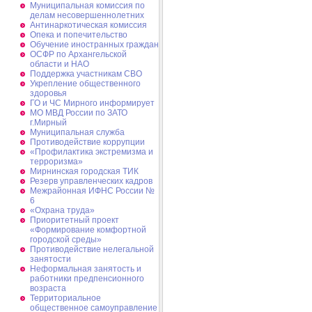
Муниципальная комиссия по
делам несовершеннолетних
Антинаркотическая комиссия
Опека и попечительство
Обучение иностранных граждан
ОСФР по Архангельской
области и НАО
Поддержка участникам СВО
Укрепление общественного
здоровья
ГО и ЧС Мирного информирует
МО МВД России по ЗАТО
г.Мирный
Муниципальная cлужба
Противодействие коррупции
«Профилактика экстремизма и
терроризма»
Мирнинская городская ТИК
Резерв управленческих кадров
Межрайонная ИФНС России №
6
«Охрана труда»
Приоритетный проект
«Формирование комфортной
городской среды»
Противодействие нелегальной
занятости
Неформальная занятость и
работники предпенсионного
возраста
Территориальное
общественное самоуправление