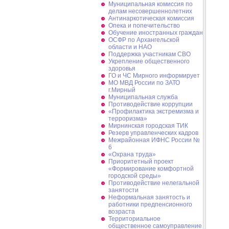
Муниципальная комиссия по
делам несовершеннолетних
Антинаркотическая комиссия
Опека и попечительство
Обучение иностранных граждан
ОСФР по Архангельской
области и НАО
Поддержка участникам СВО
Укрепление общественного
здоровья
ГО и ЧС Мирного информирует
МО МВД России по ЗАТО
г.Мирный
Муниципальная cлужба
Противодействие коррупции
«Профилактика экстремизма и
терроризма»
Мирнинская городская ТИК
Резерв управленческих кадров
Межрайонная ИФНС России №
6
«Охрана труда»
Приоритетный проект
«Формирование комфортной
городской среды»
Противодействие нелегальной
занятости
Неформальная занятость и
работники предпенсионного
возраста
Территориальное
общественное самоуправление