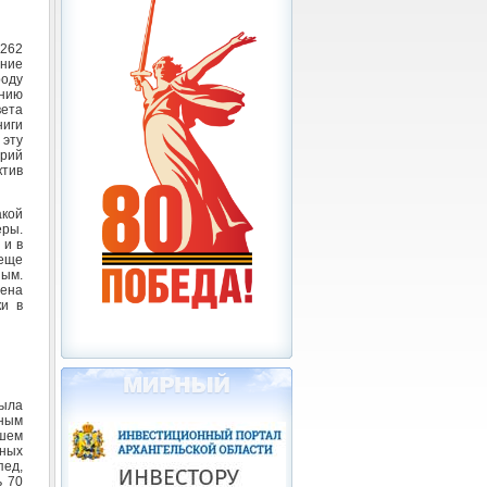
 262
ние
оду
нию
ета
ниги
эту
рий
ктив
кой
ры.
 и в
 еще
ным.
чена
ки в
ыла
вным
ашем
нных
пед,
ь 70