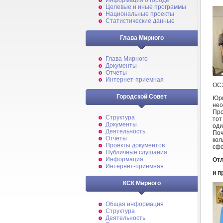
Информация о городе
Целевые и иные программы
Национальные проекты
Статистические данные
Глава Мирного
Глава Мирного
Документы
Отчеты
Интернет-приемная
ОСЗ
Городской Совет
Юр
не
Про
Структура
тот
Документы
оди
Деятельность
Поч
Отчеты
кол
Проекты документов
сфе
Публичные слушания
Информация
Отл
Интернет-приемная
и п
КСК Мирного
Общая информация
Структура
Деятельность