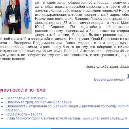
лет, и спортивная общественность города накануне 
даты обратилась с просьбой рассказать в газете об 
замечательном, работящем и скромном человеке! Но эт
все поздравления, которые принял в свой адрес юби
Наилучшие пожелания Валерию Лыкову непосредствен
день рождения, 27 июня, лично передал и глава Мир
Юрий Сергеев. По ходатайству общественнос
рассмотренному народными избранниками на очере
депутатской сессии, Валерия Лыкова решено награ
етной грамотой и знаком «За отличие». Их и вручил Юрий Борисович во в
тречи с Валерием Владимировичем. Глава Мирного и сам придерживае
рового образа жизни, играет в футбол, а потому его общение с юбил
ходило на понятные им обоим темы. Валерий Лыков живет в Мирном 49 ле
уда уезжать не собирается; ему есть что вспомнить, с чем сравнивать, и у 
 много планов!
Пресс-служба главы Мир
Версия для печати
угие новости по теме:
Со спортом на всю жизнь
Спасибо за труд, социальный работник!
Специалисты отделения социальной защиты населения по городу Мирно
отметил ...
Когда работа – забота
Глава Мирного Юрий Сергеев вручил награды муниципальным служащим