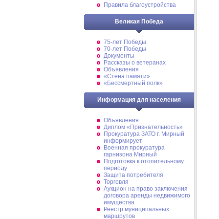
Правила благоустройства
Великая Победа
75-лет Победы
70-лет Победы
Документы
Рассказы о ветеранах
Объявления
«Стена памяти»
«Бессмертный полк»
Информация для населения
Объявления
Диплом «Признательность»
Прокуратура ЗАТО г. Мирный
информирует
Военная прокуратура
гарнизона Мирный
Подготовка к отопительному
периоду
Защита потребителя
Торговля
Аукцион на право заключения
договора аренды недвижимого
имущества
Реестр муниципальных
маршрутов