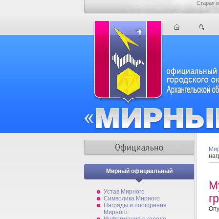
Старая в
Мир
наг
Мирный официальный
М
Устав Мирного
г
Символика Мирного
Награды и поощрения
Опу
Мирного