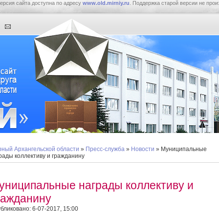
ерсия сайта доступна по адресу
www.old.mirniy.ru
. Поддержка старой версии не прои
ный Архангельской области
»
Пресс-служба
»
Новости
» Муниципальные
рады коллективу и гражданину
униципальные награды коллективу и
ражданину
бликовано: 6-07-2017, 15:00