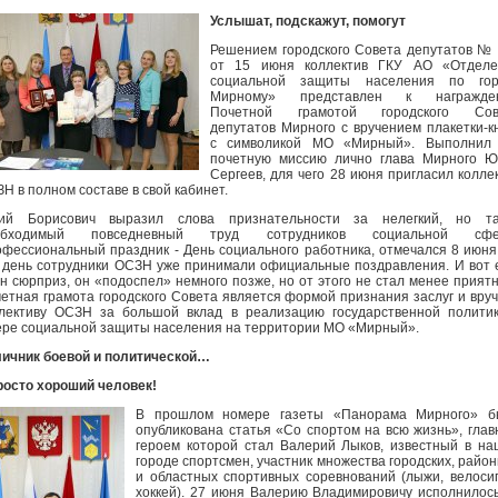
Услышат, подскажут, помогут
Решением городского Совета депутатов №
от 15 июня коллектив ГКУ АО «Отделе
социальной защиты населения по гор
Мирному» представлен к награжде
Почетной грамотой городского Сов
депутатов Мирного с вручением плакетки-к
с символикой МО «Мирный». Выполнил 
почетную миссию лично глава Мирного Ю
Сергеев, для чего 28 июня пригласил колле
Н в полном составе в свой кабинет.
ий Борисович выразил слова признательности за нелегкий, но та
обходимый повседневный труд сотрудников социальной сфе
фессиональный праздник - День социального работника, отмечался 8 июня
 день сотрудники ОСЗН уже принимали официальные поздравления. И вот
н сюрприз, он «подоспел» немного позже, но от этого не стал менее прият
етная грамота городского Совета является формой признания заслуг и вру
лективу ОСЗН за большой вклад в реализацию государственной полити
ре социальной защиты населения на территории МО «Мирный».
ичник боевой и политической…
росто хороший человек!
В прошлом номере газеты «Панорама Мирного» б
опубликована статья «Со спортом на всю жизнь», гла
героем которой стал Валерий Лыков, известный в н
городе спортсмен, участник множества городских, райо
и областных спортивных соревнований (лыжи, велоси
хоккей). 27 июня Валерию Владимировичу исполнилос