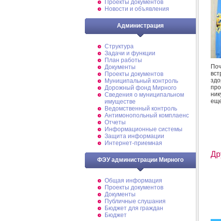
Проекты документов
Новости и объявления
Администрация
Структура
Задачи и функции
План работы
Поч
Документы
вс
Проекты документов
здо
Муниципальный контроль
про
Дорожный фонд Мирного
ник
Cведения о муниципальном
еще
имуществе
Ведомственный контроль
Антимонопольный комплаенс
Отчеты
Информационные системы
Защита информации
Интернет-приемная
Др
ФЭУ администрации Мирного
Общая информация
Проекты документов
Документы
Публичные слушания
Бюджет для граждан
Бюджет