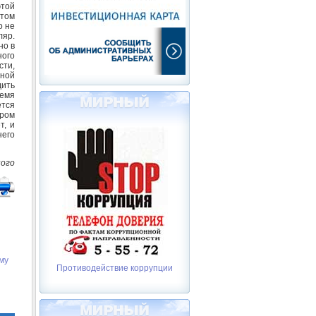
этой
этом
о не
ляр.
но в
ного
ти,
дной
дить
ремя
тся
яром
т, и
него
ного
му
Противодействие коррупции