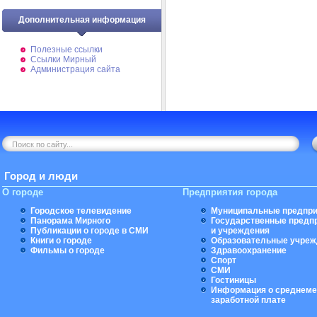
Дополнительная информация
Полезные ссылки
Ссылки Мирный
Администрация сайта
Город и люди
О городе
Предприятия города
Городское телевидение
Муниципальные предпри
Панорама Мирного
Государственные предп
Публикации о городе в СМИ
и учреждения
Книги о городе
Образовательные учреж
Фильмы о городе
Здравоохранение
Спорт
СМИ
Гостиницы
Информация о среднеме
заработной плате