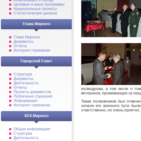
Информация о городе
Целевые и иные программы
Национальные проекты
Статистические данные
Глава Мирного
Глава Мирного
Документы
Отчеты
Интернет-приемная
Городской Совет
Структура
Документы
Деятельность
Отчеты
космодрома, в том числе о том
Проекты документов
ветеранов, проживающих за пре
Публичные слушания
Информация
Также полковником был отмечен
Интернет-приемная
начале его военного пути был
ответственно, но очень приятно.
КСК Мирного
Общая информация
Структура
Деятельность