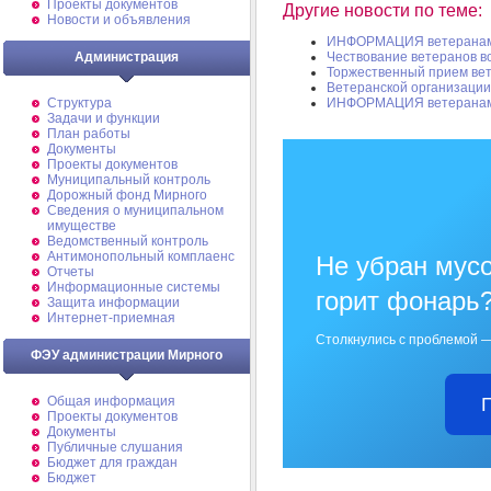
Проекты документов
Другие новости по теме:
Новости и объявления
ИНФОРМАЦИЯ ветеранам 
Администрация
Чествование ветеранов в
Торжественный прием ве
Ветеранской организации 
Структура
ИНФОРМАЦИЯ ветеранам 
Задачи и функции
План работы
Документы
Проекты документов
Муниципальный контроль
Дорожный фонд Мирного
Cведения о муниципальном
имуществе
Ведомственный контроль
Антимонопольный комплаенс
Не убран мусо
Отчеты
Информационные системы
горит фонарь
Защита информации
Интернет-приемная
Столкнулись с проблемой —
ФЭУ администрации Мирного
Общая информация
Проекты документов
Документы
Публичные слушания
Бюджет для граждан
Бюджет