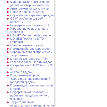
Муниципальная комиссия по
делам несовершеннолетних
Антинаркотическая комиссия
Опека и попечительство
Обучение иностранных граждан
ОСФР по Архангельской
области и НАО
Поддержка участникам СВО
Укрепление общественного
здоровья
ГО и ЧС Мирного информирует
МО МВД России по ЗАТО
г.Мирный
Муниципальная cлужба
Противодействие коррупции
«Профилактика экстремизма и
терроризма»
Мирнинская городская ТИК
Резерв управленческих кадров
Межрайонная ИФНС России №
6
«Охрана труда»
Приоритетный проект
«Формирование комфортной
городской среды»
Противодействие нелегальной
занятости
Неформальная занятость и
работники предпенсионного
возраста
Территориальное
общественное самоуправление