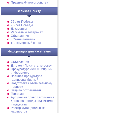
Правила благоустройства
Великая Победа
75-лет Победы
70-лет Победы
Документы
Рассказы о ветеранах
Объявления
«Стена памяти»
«Бессмертный полк»
Информация для населения
Объявления
Диплом «Признательность»
Прокуратура ЗАТО г. Мирный
информирует
Военная прокуратура
гарнизона Мирный
Подготовка к отопительному
периоду
Защита потребителя
Торговля
Аукцион на право заключения
договора аренды недвижимого
имущества
Реестр муниципальных
маршрутов