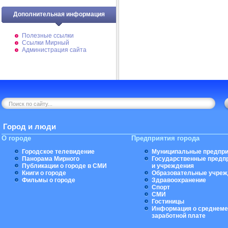
Дополнительная информация
Полезные ссылки
Ссылки Мирный
Администрация сайта
Город и люди
О городе
Предприятия города
Городское телевидение
Муниципальные предпри
Панорама Мирного
Государственные предп
Публикации о городе в СМИ
и учреждения
Книги о городе
Образовательные учреж
Фильмы о городе
Здравоохранение
Спорт
СМИ
Гостиницы
Информация о среднеме
заработной плате