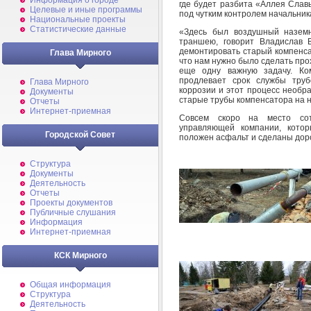
Информация о городе
где будет разбита «Аллея Слав
Целевые и иные программы
под чутким контролем начальник
Национальные проекты
Статистические данные
«Здесь был воздушный наземн
траншею, говорит Владислав 
демонтировать старый компенса
Глава Мирного
что нам нужно было сделать пр
еще одну важную задачу. К
продлевает срок службы труб
Глава Мирного
коррозии и этот процесс необр
Документы
старые трубы компенсатора на 
Отчеты
Интернет-приемная
Совсем скоро на место со
управляющей компании, котор
Городской Совет
положен асфальт и сделаны дор
Структура
Документы
Деятельность
Отчеты
Проекты документов
Публичные слушания
Информация
Интернет-приемная
КСК Мирного
Общая информация
Структура
Деятельность