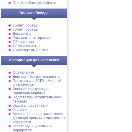
Правила благоустройства
Великая Победа
75-лет Победы
70-лет Победы
Документы
Рассказы о ветеранах
Объявления
«Стена памяти»
«Бессмертный полк»
Информация для населения
Объявления
Диплом «Признательность»
Прокуратура ЗАТО г. Мирный
информирует
Военная прокуратура
гарнизона Мирный
Подготовка к отопительному
периоду
Защита потребителя
Торговля
Аукцион на право заключения
договора аренды недвижимого
имущества
Реестр муниципальных
маршрутов