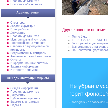
Проекты документов
Новости и объявления
Администрация
Структура
Задачи и функции
План работы
Другие новости по теме:
Документы
Проекты документов
Тепло будет!
Муниципальный контроль
ТЕПЛОВАЯ АРТЕРИЯ ГО
Дорожный фонд Мирного
Без горячей воды – горяч
Cведения о муниципальном
Вынужденное отключение
имуществе
На Советской будет нова
Ведомственный контроль
Антимонопольный комплаенс
Отчеты
Информационные системы
Защита информации
Интернет-приемная
ФЭУ администрации Мирного
Не убран мусо
Общая информация
Проекты документов
горит фонарь
Документы
Публичные слушания
Бюджет для граждан
Столкнулись с проблемой —
Бюджет