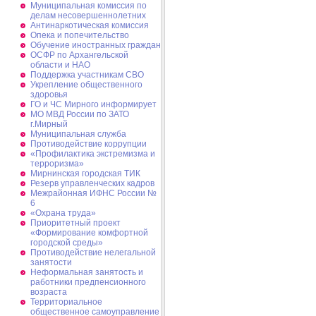
Муниципальная комиссия по
делам несовершеннолетних
Антинаркотическая комиссия
Опека и попечительство
Обучение иностранных граждан
ОСФР по Архангельской
области и НАО
Поддержка участникам СВО
Укрепление общественного
здоровья
ГО и ЧС Мирного информирует
МО МВД России по ЗАТО
г.Мирный
Муниципальная cлужба
Противодействие коррупции
«Профилактика экстремизма и
терроризма»
Мирнинская городская ТИК
Резерв управленческих кадров
Межрайонная ИФНС России №
6
«Охрана труда»
Приоритетный проект
«Формирование комфортной
городской среды»
Противодействие нелегальной
занятости
Неформальная занятость и
работники предпенсионного
возраста
Территориальное
общественное самоуправление