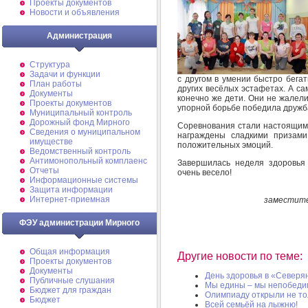
Проекты документов
Новости и объявления
Администрация
Структура
Задачи и функции
с другом в умении быстро бегат
План работы
других весёлых эстафетах. А с
Документы
конечно же дети. Они не жалел
Проекты документов
упорной борьбе победила дружб
Муниципальный контроль
Дорожный фонд Мирного
Соревнования стали настоящим 
Cведения о муниципальном
награждены сладкими призами
имуществе
положительных эмоций.
Ведомственный контроль
Антимонопольный комплаенс
Завершилась неделя здоровья
Отчеты
очень весело!
Информационные системы
Защита информации
Интернет-приемная
заместите
ФЭУ администрации Мирного
Общая информация
Другие новости по теме:
Проекты документов
Документы
День здоровья в «Северя
Публичные слушания
Мы едины – мы непобед
Бюджет для граждан
Олимпиаду открыли не то
Бюджет
Всей семьёй на лыжню!