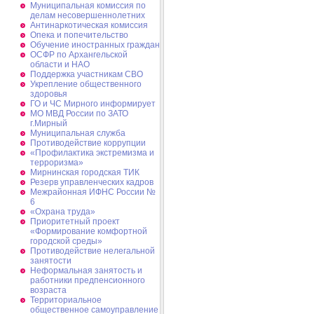
Муниципальная комиссия по
делам несовершеннолетних
Антинаркотическая комиссия
Опека и попечительство
Обучение иностранных граждан
ОСФР по Архангельской
области и НАО
Поддержка участникам СВО
Укрепление общественного
здоровья
ГО и ЧС Мирного информирует
МО МВД России по ЗАТО
г.Мирный
Муниципальная cлужба
Противодействие коррупции
«Профилактика экстремизма и
терроризма»
Мирнинская городская ТИК
Резерв управленческих кадров
Межрайонная ИФНС России №
6
«Охрана труда»
Приоритетный проект
«Формирование комфортной
городской среды»
Противодействие нелегальной
занятости
Неформальная занятость и
работники предпенсионного
возраста
Территориальное
общественное самоуправление