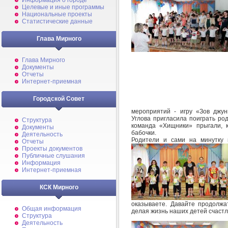
Информация о городе
Целевые и иные программы
Национальные проекты
Статистические данные
Глава Мирного
Глава Мирного
Документы
Отчеты
Интернет-приемная
Городской Совет
мероприятий - игру «Зов джу
Углова пригласила поиграть ро
Структура
команда «Хищники» прыгали, ка
Документы
бабочки.
Деятельность
Родители и сами на минутку 
Отчеты
Проекты документов
Публичные слушания
Информация
Интернет-приемная
КСК Мирного
оказываете. Давайте продолжа
Общая информация
делая жизнь наших детей счастл
Структура
Деятельность