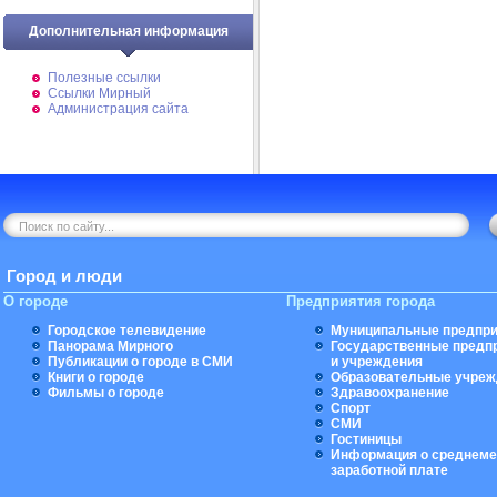
Дополнительная информация
Полезные ссылки
Ссылки Мирный
Администрация сайта
Город и люди
О городе
Предприятия города
Городское телевидение
Муниципальные предпри
Панорама Мирного
Государственные предп
Публикации о городе в СМИ
и учреждения
Книги о городе
Образовательные учреж
Фильмы о городе
Здравоохранение
Спорт
СМИ
Гостиницы
Информация о среднеме
заработной плате