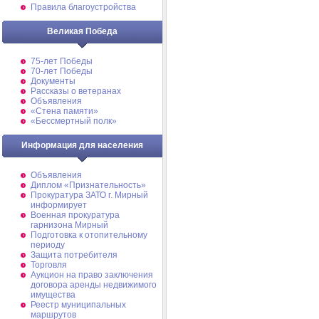
Правила благоустройства
Великая Победа
75-лет Победы
70-лет Победы
Документы
Рассказы о ветеранах
Объявления
«Стена памяти»
«Бессмертный полк»
Информация для населения
Объявления
Диплом «Признательность»
Прокуратура ЗАТО г. Мирный
информирует
Военная прокуратура
гарнизона Мирный
Подготовка к отопительному
периоду
Защита потребителя
Торговля
Аукцион на право заключения
договора аренды недвижимого
имущества
Реестр муниципальных
маршрутов