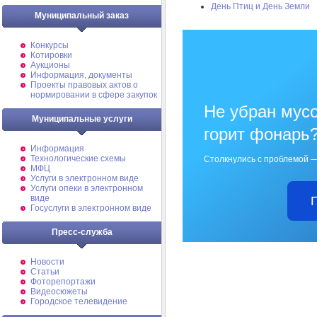
День Птиц и День Земли
Муниципальный заказ
Конкурсы
Котировки
Аукционы
Информация, документы
Проекты правовых актов о
нормировании в сфере закупок
Не убран мусо
Муниципальные услуги
горит фонарь
Информация
Технологические схемы
Столкнулись с проблемой —
МФЦ
Услуги в электронном виде
Услуги опеки в электронном
виде
Госуслуги в электронном виде
Пресс-служба
Новости
Статьи
Фоторепортажи
Видеосюжеты
Городское телевидение