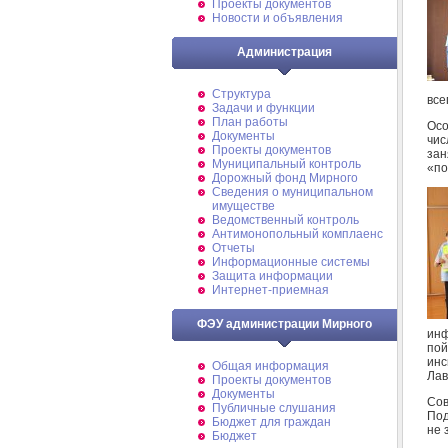
Проекты документов
Новости и объявления
Администрация
Структура
все
Задачи и функции
План работы
Осо
Документы
чис
Проекты документов
зан
Муниципальный контроль
«по
Дорожный фонд Мирного
Cведения о муниципальном
имуществе
Ведомственный контроль
Антимонопольный комплаенс
Отчеты
Информационные системы
Защита информации
Интернет-приемная
ФЭУ администрации Мирного
инф
пой
ин
Общая информация
Лав
Проекты документов
Документы
Сов
Публичные слушания
Под
Бюджет для граждан
не 
Бюджет