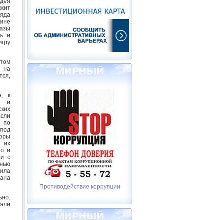
Идея
жит
ряда
рине
азы
ть и
гру
 том
о на
тся,
, к
о и
ких
сли
 по
 под
оры
 их
но и
ли с
енью
тила
ана
Противодействие коррупции
но.
лали