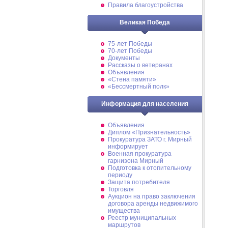
Правила благоустройства
Великая Победа
75-лет Победы
70-лет Победы
Документы
Рассказы о ветеранах
Объявления
«Стена памяти»
«Бессмертный полк»
Информация для населения
Объявления
Диплом «Признательность»
Прокуратура ЗАТО г. Мирный
информирует
Военная прокуратура
гарнизона Мирный
Подготовка к отопительному
периоду
Защита потребителя
Торговля
Аукцион на право заключения
договора аренды недвижимого
имущества
Реестр муниципальных
маршрутов