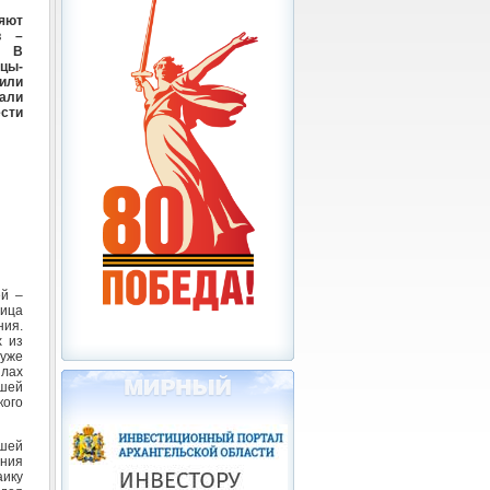
яют
в –
. В
цы-
или
али
ести
ей –
ница
ния.
х из
 уже
илах
ашей
кого
шей
ния
аику