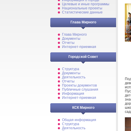
Информация о городе
Целевые и иные программы
Национальные проекты
Статистические данные
Глава Мирного
Глава Мирного
Документы
Отчеты
Интернет-приемная
Городской Совет
Структура
Документы
Деятельность
Под
Отчеты
дев
Проекты документов
исп
Публичные слушания
Пус
Информация
дет
Интернет-приемная
зна
дор
шко
КСК Мирного
сад
Общая информация
Структура
Деятельность