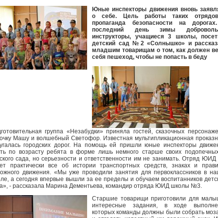
Юные инспекторы движения вновь заявл
о себе. Цель работы таких отрядо
пропаганда безопасности на дорогах
последний день зимы доброволь
инструкторы, учащиеся 3 школы, посет
детский сад №2 «Солнышко» и рассказ
младшим товарищам о том, как должен в
себя пешеход, чтобы не попасть в беду
готовительная группа «Незабудки» приняла гостей, сказочных персонаж
очку Машу и волшебный Светофор. Известная мультипликационная проказ
угалась городских дорог. На помощь ей пришли юные инспекторы движе
ть по возрасту ребята в форме лишь немного старше своих подопечны
ского сада, но серьезности и ответственности им не занимать. Отряд ЮИД
ет практически все об истории транспортных средств, знаках и прав
ожного движения. «Мы уже проводили занятия для первоклассников в н
ле, а сегодня впервые вышли за ее пределы и обучаем воспитанников детс
а», - рассказала Марина Дементьева, командир отряда ЮИД школы №3.
Старшие товарищи приготовили для малы
интересные задания, в ходе выполне
которых команды должны были собрать моз