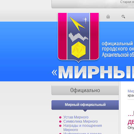
Старая в
Мир
кра
Мирный официальный
.
Устав Мирного
д
Символика Мирного
Награды и поощрения
Опу
Мирного