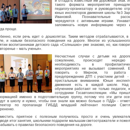
и отгадать известный им дорожный знак. 
такого формата мероприятия принадле
педагогу-организатору и руководителю от
юных инспекторов движения школы №3 За
Ивановой. Познавательные расск
чередуются с активными играми. Узнава
запоминать новую информацию через и
гда проще.
бенно, если речь идет о дошколятах. Таким методом отрабатываются, в
ле, и навыки безопасного поведения на дороге. Многое из услышанног
ятии воспитанникам детского сада «Солнышко» уже знакомо, но, как говори
вторенье – мать ученья».
Несчастные случаи с детьми на дороге
сожалению, происходят нередк
необходимость в профилактичес
мероприятиях не вызывает сомнений. Е
говорить о Мирном, то работа
предупреждению ДТП с участием детей -
пристальным вниманием. Юные инспект
движения есть в каждой школе. Над
обучением работают не только педагоги, 
сотрудники Госавтоинспекции. «Мы приш
ормацией именно в подготовительную группу, потому что эти дети ос
дут в школу и нужно, чтобы они знали как можно больше о ПДД» - отме
спектор по пропаганде ГИБДД младший лейтенант полиции Светл
рененко.
местить приятное с полезным получилось просто и очень увлекатель
водя итог занятия, школьники подарили малышам светоотражатели и поже
забывать о правилах безопасного поведения на дороге.