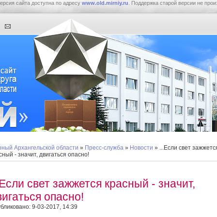
ерсия сайта доступна по адресу
www.old.mirniy.ru
. Поддержка старой версии не прои
ный Архангельской области
»
Пресс-служба
»
Новости
» ...Если свет зажжетс
сный - значит, двигаться опасно!
..Если свет зажжется красный - значит,
вигаться опасно!
бликовано: 9-03-2017, 14:39