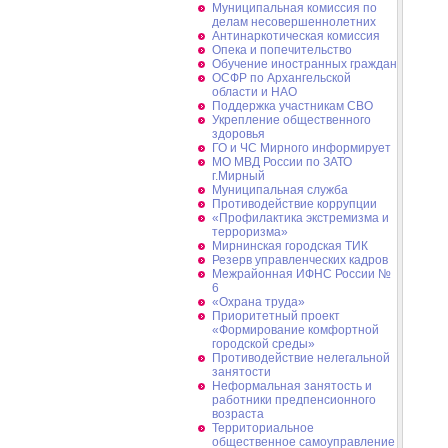
Муниципальная комиссия по
делам несовершеннолетних
Антинаркотическая комиссия
Опека и попечительство
Обучение иностранных граждан
ОСФР по Архангельской
области и НАО
Поддержка участникам СВО
Укрепление общественного
здоровья
ГО и ЧС Мирного информирует
МО МВД России по ЗАТО
г.Мирный
Муниципальная cлужба
Противодействие коррупции
«Профилактика экстремизма и
терроризма»
Мирнинская городская ТИК
Резерв управленческих кадров
Межрайонная ИФНС России №
6
«Охрана труда»
Приоритетный проект
«Формирование комфортной
городской среды»
Противодействие нелегальной
занятости
Неформальная занятость и
работники предпенсионного
возраста
Территориальное
общественное самоуправление