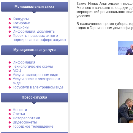
Также Игорь Анатольевич пред
Муниципальный заказ
Мирного в качестве площадки д
мероприятий регионального знач
условия.
Конкурсы
Котировки
В назначенное время губернато
Аукционы
года» в Гарнизонном доме офиц
Информация, документы
Проекты правовых актов о
нормировании в сфере закупок
Муниципальные услуги
Информация
Технологические схемы
МФЦ
Услуги в электронном виде
Услуги опеки в электронном
виде
Госуслуги в электронном виде
Пресс-служба
Новости
Статьи
Фоторепортажи
Видеосюжеты
Городское телевидение