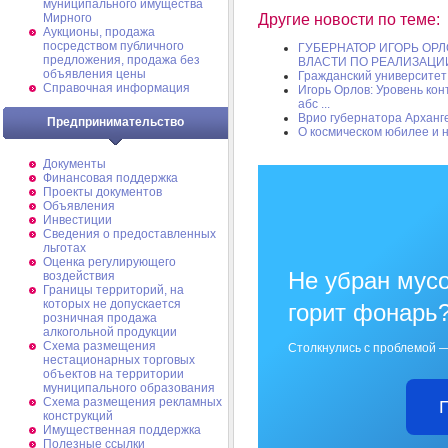
муниципального имущества
Мирного
Другие новости по теме:
Аукционы, продажа
посредством публичного
ГУБЕРНАТОР ИГОРЬ ОР
предложения, продажа без
ВЛАСТИ ПО РЕАЛИЗАЦИИ 
объявления цены
Гражданский университет
Справочная информация
Игорь Орлов: Уровень кон
абс ...
Врио губернатора Арханг
Предпринимательство
О космическом юбилее и 
Документы
Финансовая поддержка
Проекты документов
Объявления
Инвестиции
Сведения о предоставленных
льготах
Оценка регулирующего
Не убран мусо
воздействия
Границы территорий, на
которых не допускается
горит фонарь
розничная продажа
алкогольной продукции
Схема размещения
Столкнулись с проблемой —
нестационарных торговых
объектов на территории
муниципального образования
Схема размещения рекламных
конструкций
Имущественная поддержка
Полезные ссылки