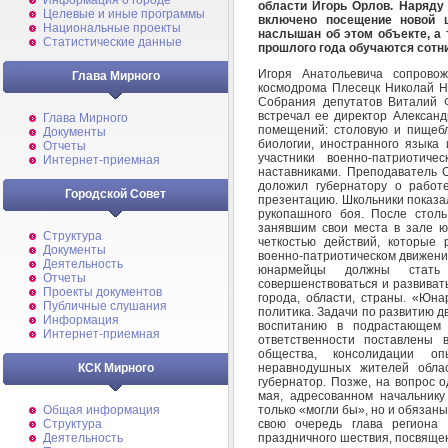
Информация о городе
области Игорь Орлов. Наряду
Целевые и иные программы
включено посещение новой 
Национальные проекты
наслышан об этом объекте, а 
Статистические данные
прошлого года обучаются сотн
Игоря Анатольевича сопрово
Глава Мирного
космодрома Плесецк Николай Не
Собрания депутатов Виталий 
встречал ее директор Александ
Глава Мирного
помещений: столовую и пищебло
Документы
биологии, иностранного языка 
Отчеты
участники военно-патриотич
Интернет-приемная
наставниками. Преподаватель 
доложил губернатору о работ
Городской Совет
презентацию. Школьники показа
рукопашного боя. После столь
занявшим свои места в зале 
Структура
четкостью действий, которые
Документы
военно-патриотическом движении
Деятельность
юнармейцы должны стать
Отчеты
совершенствоваться и развиватьс
Проекты документов
города, области, страны. «Юна
Публичные слушания
политика. Задачи по развитию 
Информация
воспитанию в подрастающем 
Интернет-приемная
ответственности поставлены 
общества, консолидации о
неравнодушных жителей обла
КСК Мирного
губернатор. Позже, на вопрос 
мая, адресованном начальнику
только «могли бы», но и обязаны
Общая информация
свою очередь глава региона
Структура
праздничного шествия, посвящен
Деятельность