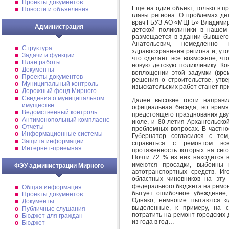
Проекты документов
Еще на один объект, только в 
Новости и объявления
главы региона. О проблемах де
врач ГБУЗ АО «МЦГБ» Владимир 
Администрация
детской поликлиники в нашем
размещается в здании бывшего 
Анатольевич, немедленн
Структура
здравоохранения региона и, ут
Задачи и функции
что сделает все возможное, чт
План работы
новую детскую поликлинику. Ко
Документы
воплощении этой задумки (вре
Проекты документов
решения о строительстве, утве
Муниципальный контроль
изыскательских работ станет пр
Дорожный фонд Мирного
Cведения о муниципальном
Далее высокие гости направи
имуществе
официальная беседа, во врем
Ведомственный контроль
предстоящего празднования дву
Антимонопольный комплаенс
июле, и 80-летия Архангельско
Отчеты
проблемных вопросах. В частно
Информационные системы
Губернатор согласился с те
Защита информации
справиться с ремонтом все
Интернет-приемная
протяженность которых на сег
Почти 72 % из них находится в
имеются просадки, выбоины
ФЭУ администрации Мирного
автотранспортных средств. Иг
областных чиновников на эту
федерального бюджета на ремон
Общая информация
бытует ошибочное убеждение,
Проекты документов
Однако, немногие пытаются «
Документы
выделенные, к примеру, на с
Публичные слушания
потратить на ремонт городских 
Бюджет для граждан
из года в год…
Бюджет