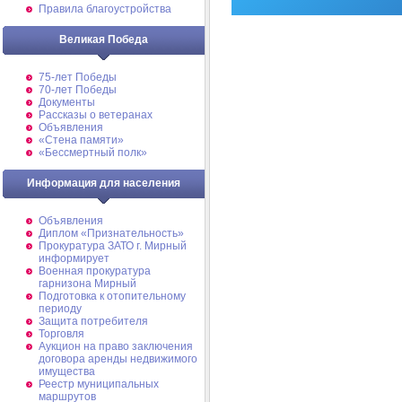
Правила благоустройства
Великая Победа
75-лет Победы
70-лет Победы
Документы
Рассказы о ветеранах
Объявления
«Стена памяти»
«Бессмертный полк»
Информация для населения
Объявления
Диплом «Признательность»
Прокуратура ЗАТО г. Мирный
информирует
Военная прокуратура
гарнизона Мирный
Подготовка к отопительному
периоду
Защита потребителя
Торговля
Аукцион на право заключения
договора аренды недвижимого
имущества
Реестр муниципальных
маршрутов