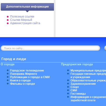
Дополнительная информация
Полезные ссылки
Ссылки Мирный
Администрация сайта
Город и люди
О городе
Предприятия города
Городское телевидение
Муниципальные предпри
Панорама Мирного
Государственные предп
Публикации о городе в СМИ
и учреждения
Книги о городе
Образовательные учреж
Фильмы о городе
Здравоохранение
Спорт
СМИ
Гостиницы
Информация о среднеме
заработной плате