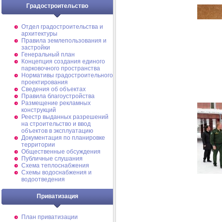
Градостроительство
Отдел градостроительства и
архитектуры
Правила землепользования и
застройки
Генеральный план
Концепция создания единого
парковочного пространства
Нормативы градостроительного
проектирования
Сведения об объектах
Правила благоустройства
Размещение рекламных
конструкций
Реестр выданных разрешений
на строительство и ввод
объектов в эксплуатацию
Документация по планировке
территории
Общественные обсуждения
Публичные слушания
Схема теплоснабжения
Схемы водоснабжения и
водоотведения
Приватизация
План приватизации