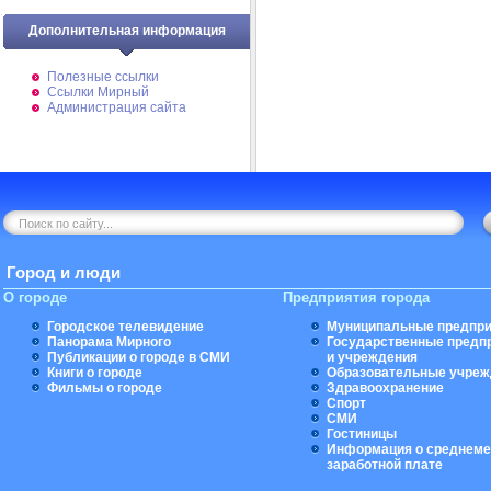
Дополнительная информация
Полезные ссылки
Ссылки Мирный
Администрация сайта
Город и люди
О городе
Предприятия города
Городское телевидение
Муниципальные предпри
Панорама Мирного
Государственные предп
Публикации о городе в СМИ
и учреждения
Книги о городе
Образовательные учреж
Фильмы о городе
Здравоохранение
Спорт
СМИ
Гостиницы
Информация о среднеме
заработной плате