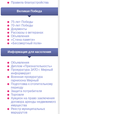
Правила благоустройства
Великая Победа
75-лет Победы
70-лет Победы
Документы
Рассказы о ветеранах
Объявления
«Стена памяти»
«Бессмертный полк»
Информация для населения
Объявления
Диплом «Признательность»
Прокуратура ЗАТО г. Мирный
информирует
Военная прокуратура
гарнизона Мирный
Подготовка к отопительному
периоду
Защита потребителя
Торговля
Аукцион на право заключения
договора аренды недвижимого
имущества
Реестр муниципальных
маршрутов