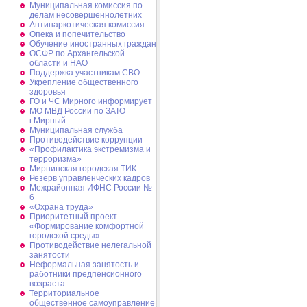
Муниципальная комиссия по
делам несовершеннолетних
Антинаркотическая комиссия
Опека и попечительство
Обучение иностранных граждан
ОСФР по Архангельской
области и НАО
Поддержка участникам СВО
Укрепление общественного
здоровья
ГО и ЧС Мирного информирует
МО МВД России по ЗАТО
г.Мирный
Муниципальная cлужба
Противодействие коррупции
«Профилактика экстремизма и
терроризма»
Мирнинская городская ТИК
Резерв управленческих кадров
Межрайонная ИФНС России №
6
«Охрана труда»
Приоритетный проект
«Формирование комфортной
городской среды»
Противодействие нелегальной
занятости
Неформальная занятость и
работники предпенсионного
возраста
Территориальное
общественное самоуправление