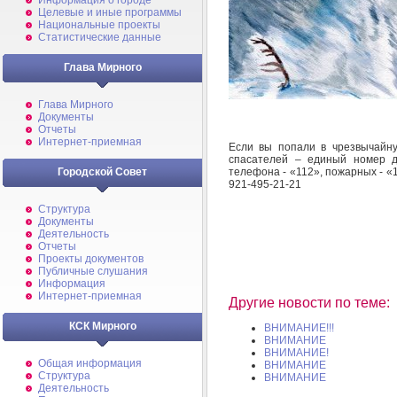
Информация о городе
Целевые и иные программы
Национальные проекты
Статистические данные
Глава Мирного
Глава Мирного
Документы
Отчеты
Интернет-приемная
Если вы попали в чрезвычайн
спасателей – единый номер д
телефона - «112», пожарных - «
Городской Совет
921-495-21-21
Структура
Документы
Деятельность
Отчеты
Проекты документов
Публичные слушания
Информация
Интернет-приемная
Другие новости по теме:
КСК Мирного
ВНИМАНИЕ!!!
ВНИМАНИЕ
ВНИМАНИЕ!
Общая информация
ВНИМАНИЕ
Структура
ВНИМАНИЕ
Деятельность