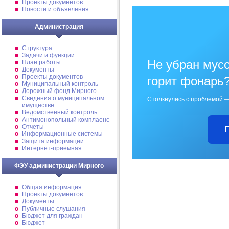
Проекты документов
Новости и объявления
Администрация
Структура
Задачи и функции
Не убран мусо
План работы
Документы
Проекты документов
горит фонарь
Муниципальный контроль
Дорожный фонд Мирного
Cведения о муниципальном
Столкнулись с проблемой —
имуществе
Ведомственный контроль
Антимонопольный комплаенс
Отчеты
Информационные системы
Защита информации
Интернет-приемная
ФЭУ администрации Мирного
Общая информация
Проекты документов
Документы
Публичные слушания
Бюджет для граждан
Бюджет