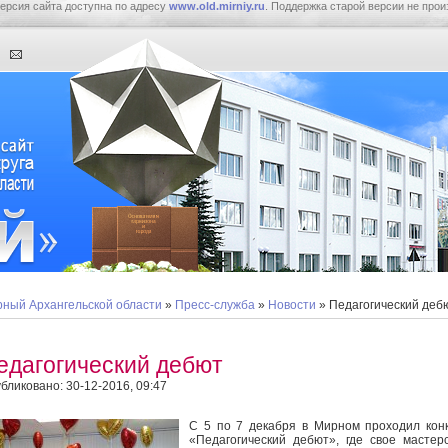
ерсия сайта доступна по адресу
www.old.mirniy.ru
. Поддержка старой версии не прои
ный Архангельской области
»
Пресс-служба
»
Новости
» Педагогический деб
едагогический дебют
бликовано: 30-12-2016, 09:47
С 5 по 7 декабря в Мирном проходил кон
«Педагогический дебют», где свое мастер