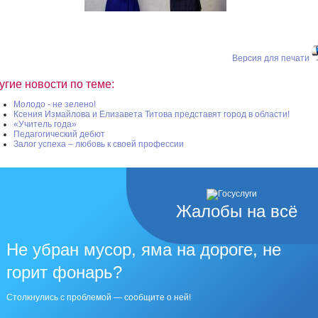
Версия для печати
угие новости по теме:
Молодо - не зелено!
Ксения Измайлова и Елизавета Титова представят город в области!
«Учитель года»
Педагогический дебют
Залог успеха – любовь к своей профессии
Жалобы на всё
Не убран мусор, яма на дороге, не
горит фонарь?
Столкнулись с проблемой — сообщите о ней!