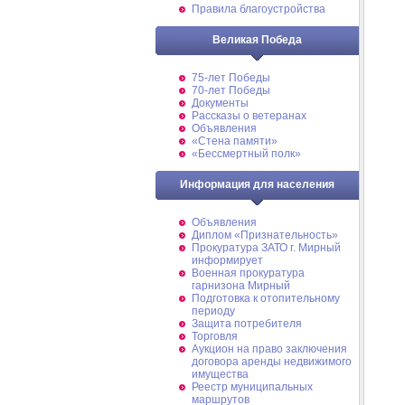
Правила благоустройства
Великая Победа
75-лет Победы
70-лет Победы
Документы
Рассказы о ветеранах
Объявления
«Стена памяти»
«Бессмертный полк»
Информация для населения
Объявления
Диплом «Признательность»
Прокуратура ЗАТО г. Мирный
информирует
Военная прокуратура
гарнизона Мирный
Подготовка к отопительному
периоду
Защита потребителя
Торговля
Аукцион на право заключения
договора аренды недвижимого
имущества
Реестр муниципальных
маршрутов