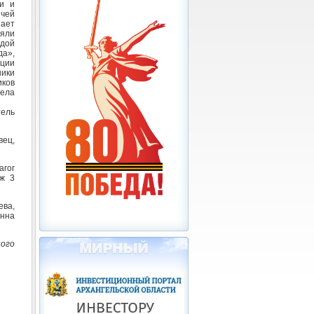
ли и
 чей
шает
яли
дой
да»,
ации
ники
иков
дела
тель
ец,
гог
аж 3
ева,
онна
ного