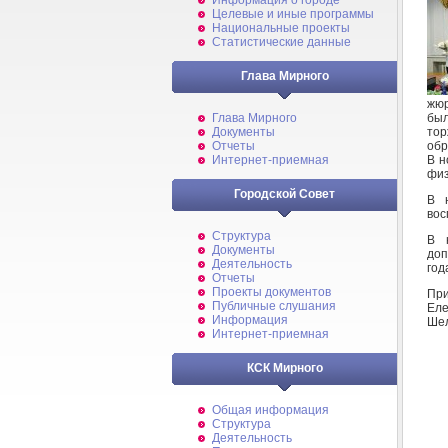
Информация о городе
Целевые и иные программы
Национальные проекты
Статистические данные
Глава Мирного
жюр
был
Глава Мирного
тор
Документы
обр
Отчеты
В н
Интернет-приемная
физ
Городской Совет
В 
вос
Структура
В 
Документы
доп
Деятельность
год
Отчеты
Проекты документов
При
Публичные слушания
Еле
Информация
Шел
Интернет-приемная
КСК Мирного
Общая информация
Структура
Деятельность