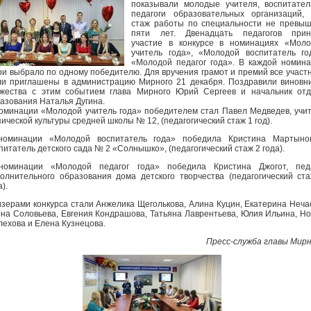
показывали молодые учителя, воспитате
педагоги образовательных организаций,
стаж работы по специальности не превы
пяти лет. Двенадцать педагогов прин
участие в конкурсе в номинациях «Моло
учитель года», «Молодой воспитатель го
«Молодой педагог года». В каждой номин
и выбрало по одному победителю. Для вручения грамот и премий все участ
и приглашены в администрацию Мирного 21 декабря. Поздравили виновн
жества с этим событием глава Мирного Юрий Сергеев и начальник от
азования Наталья Дугина.
оминации «Молодой учитель года» победителем стал Павел Медведев, учи
ической культуры средней школы № 12, (педагогический стаж 1 год).
номинации «Молодой воспитатель года» победила Кристина Мартынов
питатель детского сада № 2 «Солнышко», (педагогический стаж 2 года).
номинации «Молодой педагог года» победила Кристина Джогот, педа
олнительного образования дома детского творчества (педагогический ст
а).
зерами конкурса стали Анжелика Щеголькова, Алина Куцин, Екатерина Неча
на Соловьева, Евгения Кондрашова, Татьяна Лаврентьева, Юлия Ильина, Н
ехова и Елена Кузнецова.
Пресс-служба главы Мир