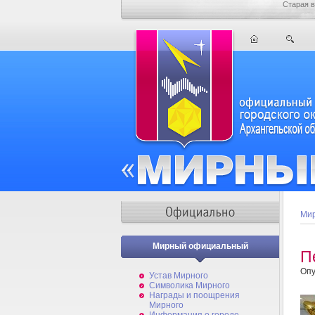
Старая в
Мир
Мирный официальный
П
Опу
Устав Мирного
Символика Мирного
Награды и поощрения
Мирного