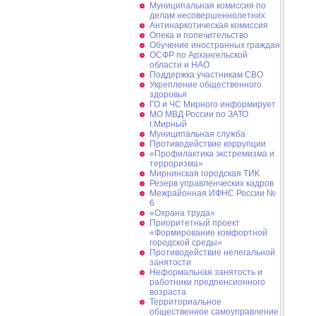
Муниципальная комиссия по
делам несовершеннолетних
Антинаркотическая комиссия
Опека и попечительство
Обучение иностранных граждан
ОСФР по Архангельской
области и НАО
Поддержка участникам СВО
Укрепление общественного
здоровья
ГО и ЧС Мирного информирует
МО МВД России по ЗАТО
г.Мирный
Муниципальная cлужба
Противодействие коррупции
«Профилактика экстремизма и
терроризма»
Мирнинская городская ТИК
Резерв управленческих кадров
Межрайонная ИФНС России №
6
«Охрана труда»
Приоритетный проект
«Формирование комфортной
городской среды»
Противодействие нелегальной
занятости
Неформальная занятость и
работники предпенсионного
возраста
Территориальное
общественное самоуправление