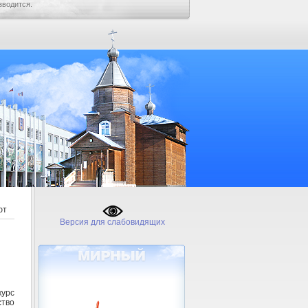
зводится.
ют
Версия для слабовидящих
курс
ство