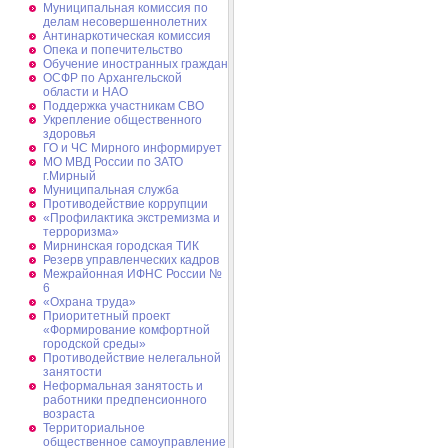
Муниципальная комиссия по
делам несовершеннолетних
Антинаркотическая комиссия
Опека и попечительство
Обучение иностранных граждан
ОСФР по Архангельской
области и НАО
Поддержка участникам СВО
Укрепление общественного
здоровья
ГО и ЧС Мирного информирует
МО МВД России по ЗАТО
г.Мирный
Муниципальная cлужба
Противодействие коррупции
«Профилактика экстремизма и
терроризма»
Мирнинская городская ТИК
Резерв управленческих кадров
Межрайонная ИФНС России №
6
«Охрана труда»
Приоритетный проект
«Формирование комфортной
городской среды»
Противодействие нелегальной
занятости
Неформальная занятость и
работники предпенсионного
возраста
Территориальное
общественное самоуправление