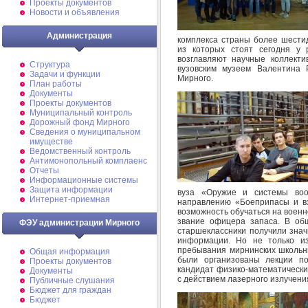
Проекты документов
Новости и объявления
Администрация
комплекса страны более шестид
из которых стоят сегодня у 
возглавляют научные коллект
Структура
вузовским музеем Валентина Р
Задачи и функции
Мирного.
План работы
Документы
Проекты документов
Муниципальный контроль
Дорожный фонд Мирного
Cведения о муниципальном
имуществе
Ведомственный контроль
Антимонопольный комплаенс
Отчеты
Информационные системы
Защита информации
вуза «Оружие и системы воо
Интернет-приемная
направлению «Боеприпасы и в
возможность обучаться на военн
звание офицера запаса. В об
ФЭУ администрации Мирного
старшеклассники получили зна
информации. Но не только из
пребывания мирнинских школьни
Общая информация
были организованы лекции по
Проекты документов
кандидат физико-математически
Документы
с действием лазерного излучени
Публичные слушания
Бюджет для граждан
Бюджет