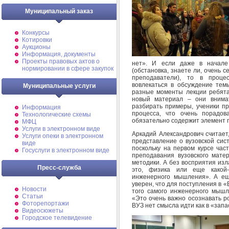
Муниципальный заказ
Конкурсы
Котировки
Аукционы
Информация, документы
Проекты правовых актов о
нет». И если даже в начал
нормировании в сфере закупок
(обстановка, знаете ли, очень 
преподаватели), то в проце
вовлекаться в обсуждение тем
Муниципальные услуги
разные моменты лекции ребята 
новый материал – они внимат
разбирать примеры, ученики пр
Информация
процесса, что очень порадо
Технологические схемы
обязательно содержит элемент 
МФЦ
Услуги в электронном виде
Аркадий Александрович считает
Услуги опеки в электронном
представление о вузовской сис
виде
поскольку на первом курсе час
Госуслуги в электронном виде
преподавания вузовского мате
методики. А без восприятия изл
Пресс-служба
это, физика или еще какой
инженерного мышления». А еще
уверен, что для поступления в 
Новости
того самого инженерного мышл
Статьи
«Это очень важно осознавать р
Фоторепортажи
ВУЗ нет смысла идти как в «запа
Видеосюжеты
Городское телевидение