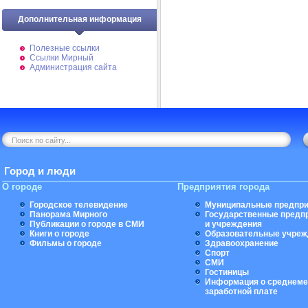
Дополнительная информация
Полезные ссылки
Ссылки Мирный
Администрация сайта
Город и люди
О городе
Предприятия города
Городское телевидение
Муниципальные предпри
Панорама Мирного
Государственные предп
Публикации о городе в СМИ
и учреждения
Книги о городе
Образовательные учреж
Фильмы о городе
Здравоохранение
Спорт
СМИ
Гостиницы
Информация о среднеме
заработной плате