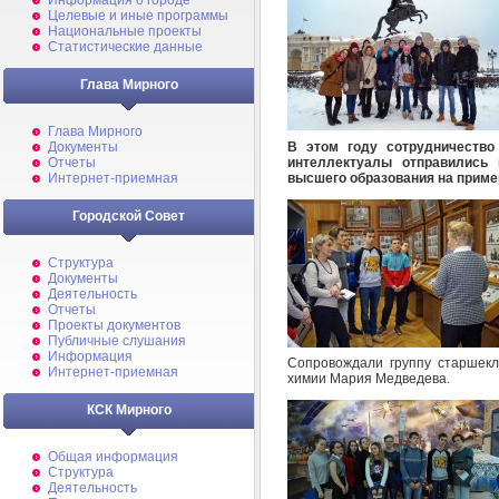
Информация о городе
Целевые и иные программы
Национальные проекты
Статистические данные
Глава Мирного
Глава Мирного
В этом году сотрудничеств
Документы
интеллектуалы отправились
Отчеты
высшего образования на прим
Интернет-приемная
Городской Совет
Структура
Документы
Деятельность
Отчеты
Проекты документов
Публичные слушания
Информация
Сопровождали группу старшекл
Интернет-приемная
химии Мария Медведева.
КСК Мирного
Общая информация
Структура
Деятельность