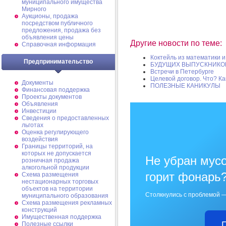
муниципального имущества
Мирного
Аукционы, продажа
посредством публичного
предложения, продажа без
объявления цены
Другие новости по теме:
Справочная информация
Коктейль из математики 
Предпринимательство
БУДУЩИХ ВЫПУСКНИКО
Встречи в Петербурге
Целевой договор. Что? Ка
Документы
ПОЛЕЗНЫЕ КАНИКУЛЫ
Финансовая поддержка
Проекты документов
Объявления
Инвестиции
Сведения о предоставленных
льготах
Оценка регулирующего
воздействия
Границы территорий, на
которых не допускается
Не убран мусо
розничная продажа
алкогольной продукции
горит фонарь
Схема размещения
нестационарных торговых
объектов на территории
Столкнулись с проблемой —
муниципального образования
Схема размещения рекламных
конструкций
Имущественная поддержка
Полезные ссылки