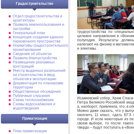
Градостроительство
Отдел градостроительства и
архитектуры
Правила землепользования и
застройки
трудоустройства по специальн
Генеральный план
целевое направление в «Военме
Концепция создания единого
полугодия. Результаты долж
парковочного пространства
налегают на физику и математик
Нормативы градостроительного
и элективы.
проектирования
Сведения об объектах
Правила благоустройства
Размещение рекламных
конструкций
Реестр выданных разрешений
на строительство и ввод
объектов в эксплуатацию
Документация по планировке
территории
Общественные обсуждения
Публичные слушания
Исакиевский собор, Храм Спаса
Схема теплоснабжения
Петра Великого Российской акад
Схемы водоснабжения и
а, наоборот, привлекла, что, в 
водоотведения
Можно даже сказать, что у вып
окончить 11 класс, сдать ЕГЭ 
Приватизация
городе. И если некоторые из п
своем выборе, то после таког
твердо – будут поступать в «Вое
План приватизации