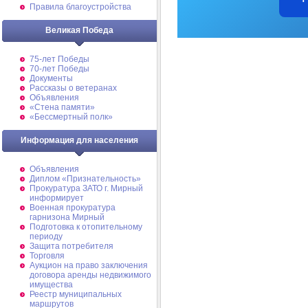
Правила благоустройства
Великая Победа
75-лет Победы
70-лет Победы
Документы
Рассказы о ветеранах
Объявления
«Стена памяти»
«Бессмертный полк»
Информация для населения
Объявления
Диплом «Признательность»
Прокуратура ЗАТО г. Мирный
информирует
Военная прокуратура
гарнизона Мирный
Подготовка к отопительному
периоду
Защита потребителя
Торговля
Аукцион на право заключения
договора аренды недвижимого
имущества
Реестр муниципальных
маршрутов