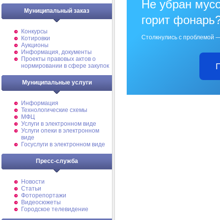
Не убран мусо
Муниципальный заказ
горит фонарь
Конкурсы
Столкнулись с проблемой —
Котировки
Аукционы
Информация, документы
Проекты правовых актов о
нормировании в сфере закупок
Муниципальные услуги
Информация
Технологические схемы
МФЦ
Услуги в электронном виде
Услуги опеки в электронном
виде
Госуслуги в электронном виде
Пресс-служба
Новости
Статьи
Фоторепортажи
Видеосюжеты
Городское телевидение