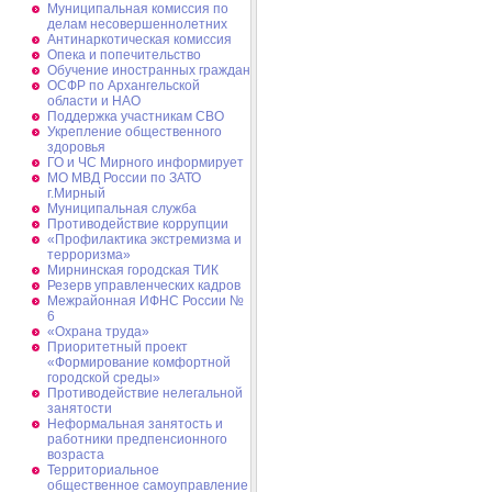
Муниципальная комиссия по
делам несовершеннолетних
Антинаркотическая комиссия
Опека и попечительство
Обучение иностранных граждан
ОСФР по Архангельской
области и НАО
Поддержка участникам СВО
Укрепление общественного
здоровья
ГО и ЧС Мирного информирует
МО МВД России по ЗАТО
г.Мирный
Муниципальная cлужба
Противодействие коррупции
«Профилактика экстремизма и
терроризма»
Мирнинская городская ТИК
Резерв управленческих кадров
Межрайонная ИФНС России №
6
«Охрана труда»
Приоритетный проект
«Формирование комфортной
городской среды»
Противодействие нелегальной
занятости
Неформальная занятость и
работники предпенсионного
возраста
Территориальное
общественное самоуправление