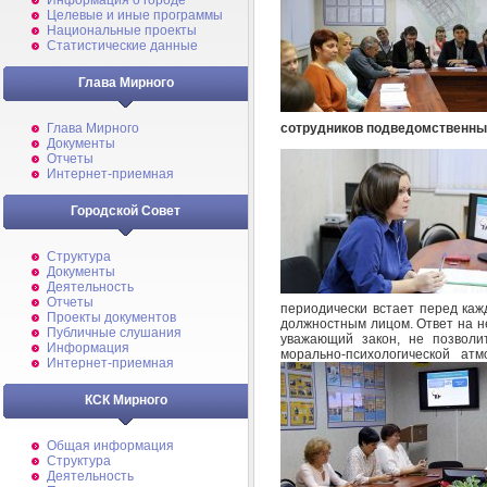
Информация о городе
Целевые и иные программы
Национальные проекты
Статистические данные
Глава Мирного
сотрудников подведомственны
Глава Мирного
Документы
Отчеты
Интернет-приемная
Городской Совет
Структура
Документы
Деятельность
Отчеты
периодически встает перед ка
Проекты документов
должностным лицом. Ответ на не
Публичные слушания
уважающий закон, не позволи
Информация
морально-психологической ат
Интернет-приемная
КСК Мирного
Общая информация
Структура
Деятельность