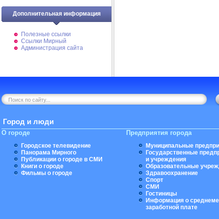
Дополнительная информация
Полезные ссылки
Ссылки Мирный
Администрация сайта
Город и люди
О городе
Предприятия города
Городское телевидение
Муниципальные предпри
Панорама Мирного
Государственные предп
Публикации о городе в СМИ
и учреждения
Книги о городе
Образовательные учреж
Фильмы о городе
Здравоохранение
Спорт
СМИ
Гостиницы
Информация о среднеме
заработной плате