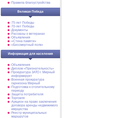
Правила благоустройства
Великая Победа
75-лет Победы
70-лет Победы
Документы
Рассказы о ветеранах
Объявления
«Стена памяти»
«Бессмертный полк»
Информация для населения
Объявления
Диплом «Признательность»
Прокуратура ЗАТО г. Мирный
информирует
Военная прокуратура
гарнизона Мирный
Подготовка к отопительному
периоду
Защита потребителя
Торговля
Аукцион на право заключения
договора аренды недвижимого
имущества
Реестр муниципальных
маршрутов