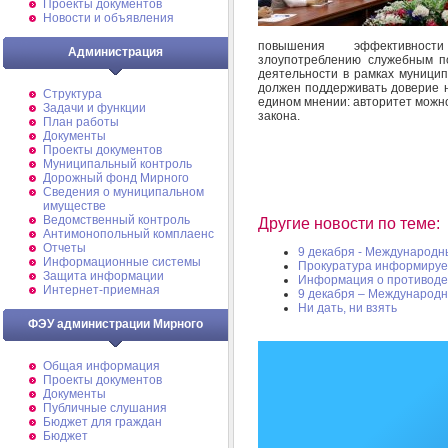
Проекты документов
Новости и объявления
повышения эффективност
Администрация
злоупотреблению служебным п
деятельности в рамках муницип
должен поддерживать доверие н
Структура
едином мнении: авторитет можн
Задачи и функции
закона.
План работы
Документы
Проекты документов
Муниципальный контроль
Дорожный фонд Мирного
Cведения о муниципальном
имуществе
Ведомственный контроль
Другие новости по теме:
Антимонопольный комплаенс
Отчеты
9 декабря - Международн
Информационные системы
Прокуратура информируе
Защита информации
Информация о противодей
Интернет-приемная
9 декабря – Международн
Ни дать, ни взять
ФЭУ администрации Мирного
Общая информация
Проекты документов
Документы
Публичные слушания
Бюджет для граждан
Бюджет