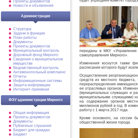
будет упразднен комитет городск
Проекты документов
Новости и объявления
Администрация
Структура
Задачи и функции
План работы
Документы
Проекты документов
Муниципальный контроль
переданы в МКУ «Управление 
Дорожный фонд Мирного
самоуправления Мирного».
Cведения о муниципальном
Изменения коснутся также фин
имуществе
расписания которого будут искл
Ведомственный контроль
Антимонопольный комплаенс
Осуществление реорганизацион
Отчеты
средств из местного бюджета, 
Информационные системы
перераспределения имеющихся 
Защита информации
ее отраслевых органов. Измене
Интернет-приемная
(муниципальных служащих и ра
муниципальными служащими) на
ФЭУ администрации Мирного
на содержание органов местн
миллионов рублей в год. В изм
работу с 1 марта 2017 года.
Общая информация
Проекты документов
Кроме основного, на сессии 
Документы
общественной жизни города.
Публичные слушания
Бюджет для граждан
Бюджет