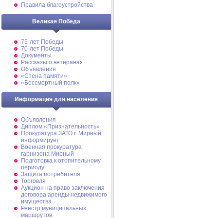
Правила благоустройства
Великая Победа
75-лет Победы
70-лет Победы
Документы
Рассказы о ветеранах
Объявления
«Стена памяти»
«Бессмертный полк»
Информация для населения
Объявления
Диплом «Признательность»
Прокуратура ЗАТО г. Мирный
информирует
Военная прокуратура
гарнизона Мирный
Подготовка к отопительному
периоду
Защита потребителя
Торговля
Аукцион на право заключения
договора аренды недвижимого
имущества
Реестр муниципальных
маршрутов