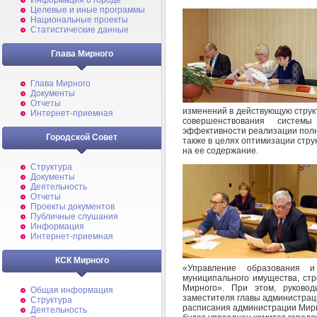
Информация о городе
Целевые и иные программы
Национальные проекты
Статистические данные
Глава Мирного
Глава Мирного
Документы
Отчеты
изменений в действующую струк
Интернет-приемная
совершенствования систем
эффективности реализации полн
Городской Совет
также в целях оптимизации стр
на ее содержание.
Структура
Документы
Деятельность
Отчеты
Проекты документов
Публичные слушания
Информация
Интернет-приемная
КСК Мирного
«Управление образования 
муниципального имущества, стр
Мирного». При этом, руково
Общая информация
заместителя главы администраци
Структура
расписания администрации Мирн
Деятельность