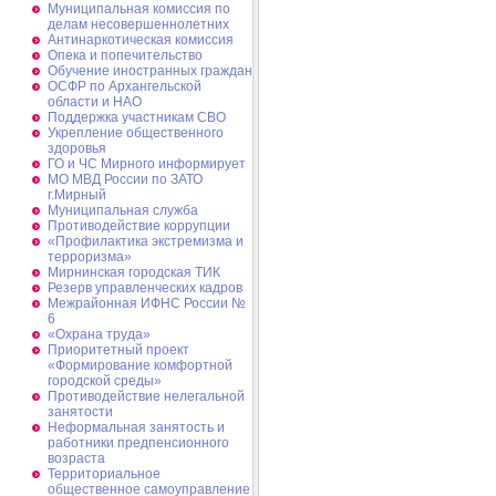
Муниципальная комиссия по
делам несовершеннолетних
Антинаркотическая комиссия
Опека и попечительство
Обучение иностранных граждан
ОСФР по Архангельской
области и НАО
Поддержка участникам СВО
Укрепление общественного
здоровья
ГО и ЧС Мирного информирует
МО МВД России по ЗАТО
г.Мирный
Муниципальная cлужба
Противодействие коррупции
«Профилактика экстремизма и
терроризма»
Мирнинская городская ТИК
Резерв управленческих кадров
Межрайонная ИФНС России №
6
«Охрана труда»
Приоритетный проект
«Формирование комфортной
городской среды»
Противодействие нелегальной
занятости
Неформальная занятость и
работники предпенсионного
возраста
Территориальное
общественное самоуправление