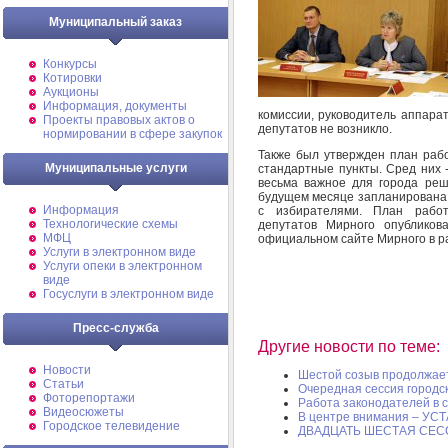
Муниципальный заказ
Конкурсы
Котировки
Аукционы
Информация, документы
комиссии, руководитель аппара
Проекты правовых актов о
депутатов не возникло.
нормировании в сфере закупок
Также был утвержден план рабо
Муниципальные услуги
стандартные пункты. Сред них 
весьма важное для города реш
будущем месяце запланирована 
Информация
с избирателями. План рабо
Технологические схемы
депутатов Мирного опублик
МФЦ
официальном сайте Мирного в р
Услуги в электронном виде
Услуги опеки в электронном
виде
Госуслуги в электронном виде
Пресс-служба
Другие новости по теме:
Новости
Шестой созыв продолжает
Статьи
Очередная сессия городс
Фоторепортажи
Работа законодателей в 
Видеосюжеты
В центре внимания – УС
Городское телевидение
ДВАДЦАТЬ ШЕСТАЯ СЕС