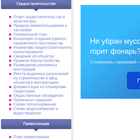
Градостроительство
Отдел градостроительства и
архитектуры
Правила землепользования и
застройки
Генеральный план
Концепция создания единого
Не убран мусо
парковочного пространства
Нормативы градостроительного
горит фонарь
проектирования
Сведения об объектах
Правила благоустройства
Столкнулись с проблемой —
Размещение рекламных
конструкций
Реестр выданных разрешений
на строительство и ввод
объектов в эксплуатацию
Документация по планировке
территории
Общественные обсуждения
Публичные слушания
Схема теплоснабжения
Схемы водоснабжения и
водоотведения
Приватизация
План приватизации