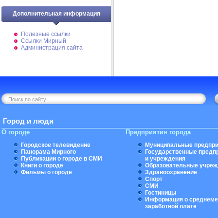
Дополнительная информация
Полезные ссылки
Ссылки Мирный
Администрация сайта
Город и люди
О городе
Предприятия города
Городское телевидение
Муниципальные предпри
Панорама Мирного
Государственные предп
Публикации о городе в СМИ
и учреждения
Книги о городе
Образовательные учреж
Фильмы о городе
Здравоохранение
Спорт
СМИ
Гостиницы
Информация о среднеме
заработной плате