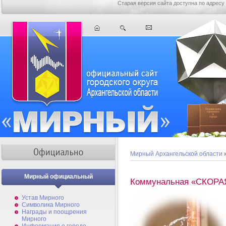
Старая версия сайта доступна по адресу
Мирный Архангельской области
Мирный официальный
Коммунальная «СКОР
Устав Мирного
Символика Мирного
Награды и поощрения
Мирного