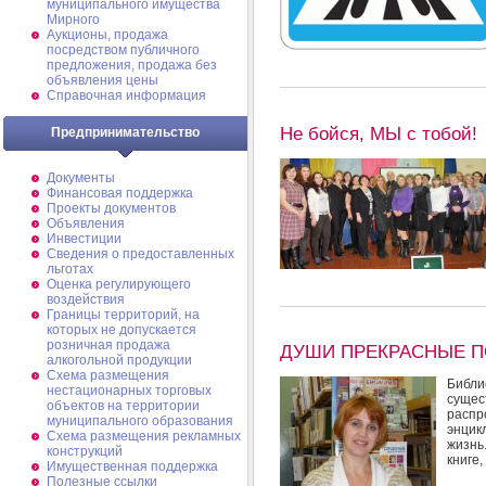
муниципального имущества
Мирного
Аукционы, продажа
посредством публичного
предложения, продажа без
объявления цены
Справочная информация
Не бойся, МЫ с тобой!
Предпринимательство
Документы
Финансовая поддержка
Проекты документов
Объявления
Инвестиции
Сведения о предоставленных
льготах
Оценка регулирующего
воздействия
Границы территорий, на
которых не допускается
розничная продажа
ДУШИ ПРЕКРАСНЫЕ 
алкогольной продукции
Схема размещения
Библ
нестационарных торговых
суще
объектов на территории
распр
муниципального образования
энцик
Схема размещения рекламных
жизнь
конструкций
книге,
Имущественная поддержка
Полезные ссылки