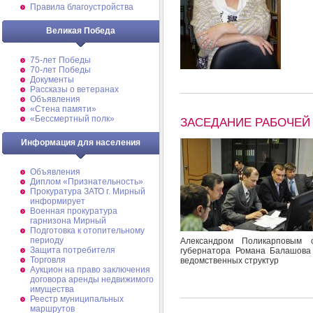
Правила благоустройства
Великая Победа
75-лет Победы
70-лет Победы
Документы
Рассказы о ветеранах
Объявления
«Стена памяти»
«Бессмертный полк»
ЗАСЕДАНИЕ РАБОЧЕЙ
Информация для населения
Объявления
Диплом «Признательность»
Прокуратура ЗАТО г. Мирный
информирует
Военная прокуратура
гарнизона Мирный
Подготовка к отопительному
периоду
Александром Поликарповым 
Защита потребителя
губернатора Романа Балашова
Торговля
ведомственных структур
Аукцион на право заключения
договора аренды недвижимого
имущества
Реестр муниципальных
маршрутов