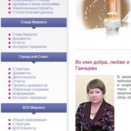
Информация о городе
Целевые и иные программы
Национальные проекты
Статистические данные
Глава Мирного
Глава Мирного
Документы
Отчеты
Интернет-приемная
Городской Совет
Во имя добра, любви и
Гаинцева
Структура
Документы
В жизн
Деятельность
небоскл
Отчеты
и озаря
Проекты документов
глаза 
Публичные слушания
практич
Информация
силы, п
Интернет-приемная
КСК Мирного
Общая информация
Структура
Деятельность