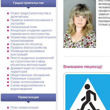
Восто
Градостроительство
велико
человек
профес
Отдел градостроительства и
зависит
архитектуры
воспит
Правила землепользования и
призва
застройки
только 
Генеральный план
Концепция создания единого
парковочного пространства
Нормативы градостроительного
проектирования
Сведения об объектах
Правила благоустройства
Размещение рекламных
конструкций
Реестр выданных разрешений
на строительство и ввод
объектов в эксплуатацию
Внимание-пешеход!
Документация по планировке
территории
Общественные обсуждения
Публичные слушания
Схема теплоснабжения
Схемы водоснабжения и
водоотведения
Приватизация
План приватизации