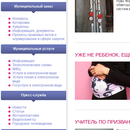
годы во
обветша
Муниципальный заказ
систем 
Конкурсы
Котировки
Аукционы
Информация, документы
Проекты правовых актов о
нормировании в сфере закупок
Муниципальные услуги
УЖЕ НЕ РЕБЕНОК, Е
Информация
Технологические схемы
МФЦ
Услуги в электронном виде
Услуги опеки в электронном
виде
Госуслуги в электронном виде
Пресс-служба
Новости
Статьи
Фоторепортажи
Видеосюжеты
УЧИТЕЛЬ ПО ПРИЗВА
Городское телевидение