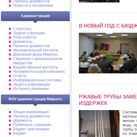
Проекты документов
Новости и объявления
Администрация
В НОВЫЙ ГОД С БЮД
Структура
Задачи и функции
План работы
Документы
Проекты документов
Муниципальный контроль
Дорожный фонд Мирного
Cведения о муниципальном
имуществе
Ведомственный контроль
Антимонопольный комплаенс
Отчеты
Информационные системы
Защита информации
Интернет-приемная
РЖАВЫЕ ТРУБЫ ЗАМЕ
ФЭУ администрации Мирного
ИЗДЕРЖЕК
Общая информация
Систе
Проекты документов
эксплуа
Документы
многих 
Публичные слушания
вода, п
Бюджет для граждан
трубы б
Бюджет
по этим