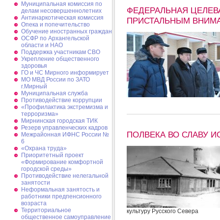
Муниципальная комиссия по
ФЕДЕРАЛЬНАЯ ЦЕЛЕВ
делам несовершеннолетних
Антинаркотическая комиссия
ПРИСТАЛЬНЫМ ВНИМА
Опека и попечительство
Обучение иностранных граждан
ОСФР по Архангельской
области и НАО
Поддержка участникам СВО
Укрепление общественного
здоровья
ГО и ЧС Мирного информирует
МО МВД России по ЗАТО
г.Мирный
Муниципальная cлужба
Противодействие коррупции
«Профилактика экстремизма и
терроризма»
Мирнинская городская ТИК
Резерв управленческих кадров
ПОЛВЕКА ВО СЛАВУ И
Межрайонная ИФНС России №
6
«Охрана труда»
Приоритетный проект
«Формирование комфортной
городской среды»
Противодействие нелегальной
занятости
Неформальная занятость и
работники предпенсионного
возраста
Территориальное
культуру Русского Севера
общественное самоуправление