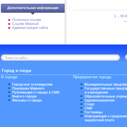
Дополнительная информация
1
...
65
Полезные ссылки
Ссылки Мирный
Администрация сайта
Город и люди
О городе
Предприятия города
Городское телевидение
Муниципальные предпри
Панорама Мирного
Государственные предп
Публикации о городе в СМИ
и учреждения
Книги о городе
Образовательные учреж
Фильмы о городе
Здравоохранение
Спорт
СМИ
Гостиницы
Информация о среднеме
заработной плате