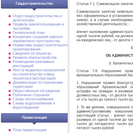
Градостроительство
Статья 7.1. Самовольное заняти
Самовольное занятие земельног
без оформленных в установлен
Отдел градостроительства и
землю, а в случае необходимо
архитектуры
хозяйственной деятельности, -
Правила землепользования и
застройки
влечет наложение администрати
Генеральный план
одной тысячи рублей; на должно
Концепция создания единого
на юридических лиц - от десяти 
парковочного пространства
Нормативы градостроительного
проектирования
Сведения об объектах
ОБ АДМИНИС
Правила благоустройства
Размещение рекламных
(г. Архангельс
конструкций
Реестр выданных разрешений
Статья 7.8. Нарушение прав
на строительство и ввод
муниципальных образований Арх
объектов в эксплуатацию
Документация по планировке
1. Нарушение правил благоуст
территории
образований Архангельской о
Общественные обсуждения
штрафа на граждан в размере
Публичные слушания
должностных лиц - от десяти тыс
Схема теплоснабжения
от ста тысяч до трехсот тысяч р
Схемы водоснабжения и
2. То же деяние, совершенное л
водоотведения
административному наказан
настоящей статьи, - влечет н
Приватизация
размере от одной тысячи до тре
тысяч до пятидесяти тысяч ру
пятисот тысяч рублей.
План приватизации