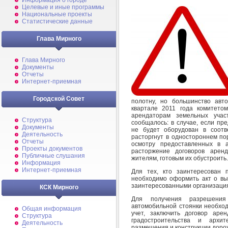
Информация о городе
Целевые и иные программы
Национальные проекты
Статистические данные
Глава Мирного
Глава Мирного
Документы
Отчеты
Интернет-приемная
Городской Совет
полотну, но большинство авт
квартале 2011 года комитето
арендаторам земельных учас
Структура
сообщалось: в случае, если пр
Документы
не будет оборудован в соотв
Деятельность
расторгнут в одностороннем по
Отчеты
осмотру предоставленных в 
Проекты документов
расторжение договоров арен
Публичные слушания
жителям, готовым их обустроить.
Информация
Интернет-приемная
Для тех, кто заинтересован 
необходимо оформить акт о выб
заинтересованными организаци
КСК Мирного
Для получения разрешения
автомобильной стоянки необход
Общая информация
учет, заключить договор аре
Структура
градостроительства и архи
Деятельность
размещения и конструкции дорож