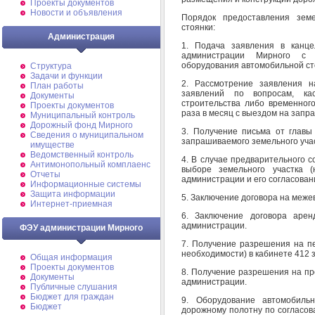
Проекты документов
Новости и объявления
Порядок предоставления земе
стоянки:
Администрация
1. Подача заявления в канце
администрации Мирного с 
оборудования автомобильной ст
Структура
Задачи и функции
2. Рассмотрение заявления н
План работы
заявлений по вопросам, ка
Документы
строительства либо временног
Проекты документов
раза в месяц с выездом на запр
Муниципальный контроль
Дорожный фонд Мирного
3. Получение письма от главы
Cведения о муниципальном
запрашиваемого земельного учас
имуществе
Ведомственный контроль
4. В случае предварительного с
Антимонопольный комплаенс
выборе земельного участка 
Отчеты
администрации и его согласован
Информационные системы
Защита информации
5. Заключение договора на межев
Интернет-приемная
6. Заключение договора арен
администрации.
ФЭУ администрации Мирного
7. Получение разрешения на пе
необходимости) в кабинете 412 
Общая информация
Проекты документов
8. Получение разрешения на пр
Документы
администрации.
Публичные слушания
Бюджет для граждан
9. Оборудование автомобиль
Бюджет
дорожному полотну по согласов