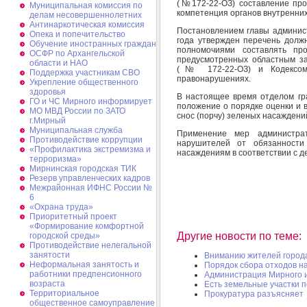
(№172-22-ОЗ) составление про
Муниципальная комиссия по
компетенция органов внутренних
делам несовершеннолетних
Антинаркотическая комиссия
Постановлением главы админис
Опека и попечительство
года утвержден перечень долж
Обучение иностранных граждан
полномочиями составлять пр
ОСФР по Архангельской
предусмотренных областным з
области и НАО
(№ 172-22-ОЗ) и Кодексом 
Поддержка участникам СВО
правонарушениях.
Укрепление общественного
здоровья
В настоящее время отделом гр
ГО и ЧС Мирного информирует
положение о порядке оценки и
МО МВД России по ЗАТО
снос (порчу) зеленых насаждений 
г.Мирный
Муниципальная cлужба
Применение мер администрат
Противодействие коррупции
нарушителей от обязанност
«Профилактика экстремизма и
насаждениям в соответствии с 
терроризма»
Мирнинская городская ТИК
Резерв управленческих кадров
Межрайонная ИФНС России №
6
«Охрана труда»
Приоритетный проект
«Формирование комфортной
Другие новости по теме:
городской среды»
Противодействие нелегальной
занятости
Вниманию жителей город
Неформальная занятость и
Порядок сбора отходов н
работники предпенсионного
Администрация Мирного 
возраста
Есть земельные участки п
Территориальное
Прокуратура разъясняет
общественное самоуправление