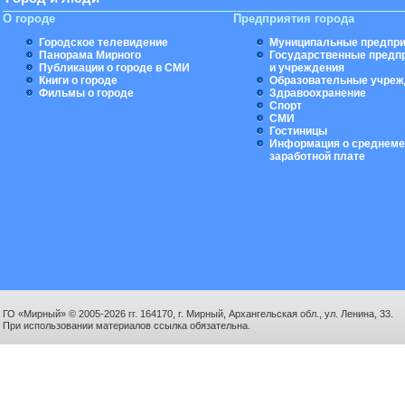
О городе
Предприятия города
Городское телевидение
Муниципальные предпри
Панорама Мирного
Государственные предп
Публикации о городе в СМИ
и учреждения
Книги о городе
Образовательные учреж
Фильмы о городе
Здравоохранение
Спорт
СМИ
Гостиницы
Информация о среднеме
заработной плате
ГО «Мирный» © 2005-2026 гг. 164170, г. Мирный, Архангельская обл., ул. Ленина, 33.
При использовании материалов ссылка обязательна.