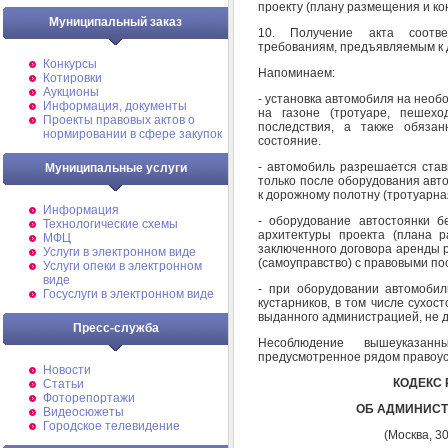
проекту (плану размещения и ко
Муниципальный заказ
10. Получение акта соотве
требованиям, предъявляемым к 
Конкурсы
Напоминаем:
Котировки
Аукционы
- установка автомобиля на необ
Информация, документы
на газоне (тротуаре, пешехо
Проекты правовых актов о
последствия, а также обязан
нормировании в сфере закупок
состояние.
- автомобиль разрешается став
Муниципальные услуги
только после оборудования авт
к дорожному полотну (тротуарна
Информация
- оборудование автостоянки б
Технологические схемы
архитектуры проекта (плана 
МФЦ
заключенного договора аренды р
Услуги в электронном виде
(самоуправство) с правовыми по
Услуги опеки в электронном
виде
- при оборудовании автомобил
Госуслуги в электронном виде
кустарников, в том числе сухос
выданного администрацией, не д
Пресс-служба
Несоблюдение вышеуказан
предусмотренное рядом правоус
Новости
КОДЕКС
Статьи
Фоторепортажи
ОБ АДМИНИС
Видеосюжеты
Городское телевидение
(Москва, 3