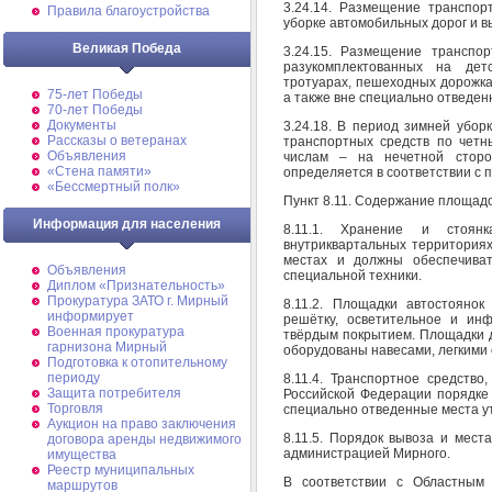
3.24.14. Размещение транспор
Правила благоустройства
уборке автомобильных дорог и в
Великая Победа
3.24.15. Размещение транспо
разукомплектованных на дет
тротуарах, пешеходных дорожках
75-лет Победы
а также вне специально отведен
70-лет Победы
Документы
3.24.18. В период зимней убо
Рассказы о ветеранах
транспортных средств по четн
Объявления
числам – на нечетной сторо
«Стена памяти»
определяется в соответствии с 
«Бессмертный полк»
Пункт 8.11. Содержание площадо
Информация для населения
8.11.1. Хранение и стоян
внутриквартальных территориях
местах и должны обеспечиват
Объявления
специальной техники.
Диплом «Признательность»
Прокуратура ЗАТО г. Мирный
8.11.2. Площадки автостояно
информирует
решётку, осветительное и ин
Военная прокуратура
твёрдым покрытием. Площадки д
гарнизона Мирный
оборудованы навесами, легкими
Подготовка к отопительному
периоду
8.11.4. Транспортное средство
Защита потребителя
Российской Федерации порядке 
Торговля
специально отведенные места у
Аукцион на право заключения
8.11.5. Порядок вывоза и мест
договора аренды недвижимого
администрацией Мирного.
имущества
Реестр муниципальных
В соответствии с Областным
маршрутов