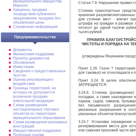
муниципального имущества
Статья 7.9. Нарушение правил с
Мирного
Аукционы, продажа
Стоянка транспортных средств
посредством публичного
хранение разукомплектованных 
предложения, продажа без
для стоянки мест - влечет п
объявления цены
штрафа на граждан в размере о
Справочная информация
пятисот до одной тысячи рубле
тысяч рублей.
Предпринимательство
ПРАВИЛА БЛАГОУСТРОЙС
ЧИСТОТЫ И ПОРЯДКА НА Т
Документы
Финансовая поддержка
(утверждены Решением городс
Проекты документов
Объявления
Инвестиции
Пункт 2.26. Газон ? территори
Сведения о предоставленных
для таковых) не относящаяся к п
льготах
Оценка регулирующего
Пункт 3.24. В целях обеспеч
воздействия
ЗАПРЕЩАЕТСЯ:
Границы территорий, на
которых не допускается
3.24.6. Стоянка (размещение)
розничная продажа
посадках, а также нахождение 
алкогольной продукции
парков, садов, скверов, бульва
Схема размещения
без письменного разрешени
нестационарных торговых
указанные разрешения в соот
объектов на территории
указанных объектов благоустрой
муниципального образования
3.24.7. Установка ограждения 
Схема размещения рекламных
резервирования места для оста
конструкций
или сужения проезжей части авт
Имущественная поддержка
Полезные ссылки