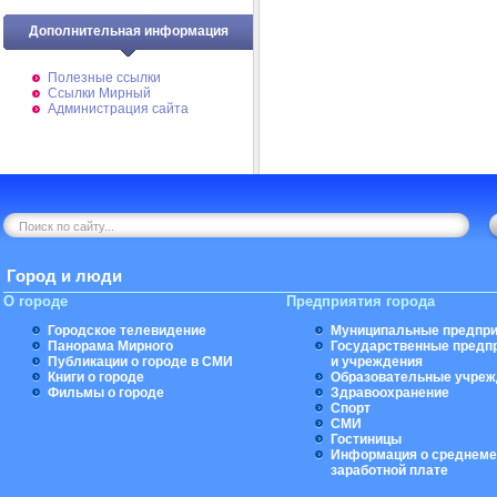
Дополнительная информация
Полезные ссылки
Ссылки Мирный
Администрация сайта
Город и люди
О городе
Предприятия города
Городское телевидение
Муниципальные предпри
Панорама Мирного
Государственные предп
Публикации о городе в СМИ
и учреждения
Книги о городе
Образовательные учреж
Фильмы о городе
Здравоохранение
Спорт
СМИ
Гостиницы
Информация о среднеме
заработной плате