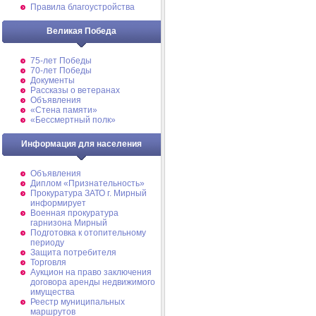
Правила благоустройства
Великая Победа
75-лет Победы
70-лет Победы
Документы
Рассказы о ветеранах
Объявления
«Стена памяти»
«Бессмертный полк»
Информация для населения
Объявления
Диплом «Признательность»
Прокуратура ЗАТО г. Мирный
информирует
Военная прокуратура
гарнизона Мирный
Подготовка к отопительному
периоду
Защита потребителя
Торговля
Аукцион на право заключения
договора аренды недвижимого
имущества
Реестр муниципальных
маршрутов