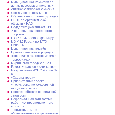
Муниципальная комиссия по
делам несовершеннолетних
Антинаркотическая комиссия
Опека и попечительство
Обучение иностранных граждан
ОСФР по Архангельской
области и НАО
Поддержка участникам СВО
Укрепление общественного
здоровья
ГО и ЧС Мирного информирует
МО МВД России по ЗАТО
г.Мирный
Муниципальная cлужба
Противодействие коррупции
«Профилактика экстремизма и
терроризма»
Мирнинская городская ТИК
Резерв управленческих кадров
Межрайонная ИФНС России №
6
«Охрана труда»
Приоритетный проект
«Формирование комфортной
городской среды»
Противодействие нелегальной
занятости
Неформальная занятость и
работники предпенсионного
возраста
Территориальное
общественное самоуправление