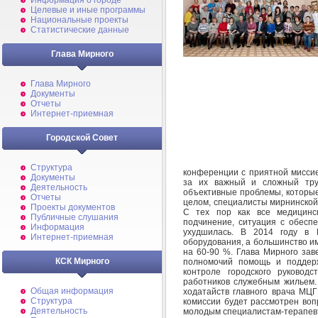
Информация о городе
Целевые и иные программы
Национальные проекты
Статистические данные
Глава Мирного
Глава Мирного
Документы
Отчеты
Интернет-приемная
Городской Совет
Структура
конференции с приятной миссие
Документы
за их важный и сложный тру
Деятельность
объективные проблемы, которые
Отчеты
целом, специалисты мирнинской
Проекты документов
С тех пор как все медицинс
Публичные слушания
подчинение, ситуация с обесп
Информация
ухудшилась. В 2014 году в
Интернет-приемная
оборудования, а большинство и
на 60-90 %. Глава Мирного зав
КСК Мирного
полномочий помощь и поддерж
контроле городского руковод
работников служебным жильем.
Общая информация
ходатайств главного врача МЦ
Структура
комиссии будет рассмотрен воп
Деятельность
молодым специалистам-терапев