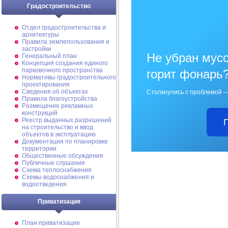
Градостроительство
Отдел градостроительства и
архитектуры
Правила землепользования и
застройки
Не убран мусо
Генеральный план
Концепция создания единого
парковочного пространства
горит фонарь
Нормативы градостроительного
проектирования
Сведения об объектах
Столкнулись с проблемой —
Правила благоустройства
Размещение рекламных
конструкций
Реестр выданных разрешений
на строительство и ввод
объектов в эксплуатацию
Документация по планировке
территории
Общественные обсуждения
Публичные слушания
Схема теплоснабжения
Схемы водоснабжения и
водоотведения
Приватизация
План приватизации