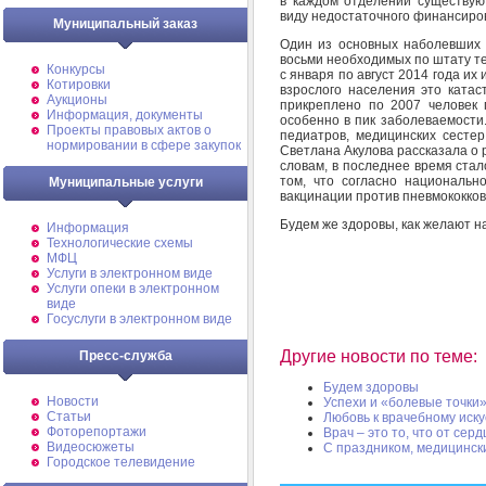
в каждом отделении существую
виду недостаточного финансиро
Муниципальный заказ
Один из основных наболевших в
восьми необходимых по штату те
Конкурсы
с января по август 2014 года их
Котировки
взрослого населения это катас
Аукционы
прикреплено по 2007 человек 
Информация, документы
особенно в пик заболеваемости.
Проекты правовых актов о
педиатров, медицинских сесте
нормировании в сфере закупок
Светлана Акулова рассказала о 
словам, в последнее время стал
том, что согласно национальн
Муниципальные услуги
вакцинации против пневмококков
Будем же здоровы, как желают н
Информация
Технологические схемы
МФЦ
Услуги в электронном виде
Услуги опеки в электронном
виде
Госуслуги в электронном виде
Другие новости по теме:
Пресс-служба
Будем здоровы
Новости
Успехи и «болевые точки
Статьи
Любовь к врачебному иску
Фоторепортажи
Врач – это то, что от сер
Видеосюжеты
С праздником, медицинск
Городское телевидение