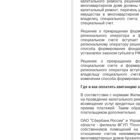
капитального ремонта решени
многоквартирном доме должны 
капитальный ремонт; перечень у
имущества в многоквартирном
владелец специального счета;
специальный счет.
Решение о прекращении форми
регионального оператора и 
специальном счете вступае
региональному оператору реше
способа формирования фонда
установлен законом субъекта РФ
Решение о прекращении фо
специальном счете и формир
регионального оператора всту
владельцу специального сче
изменении способа формировани
Где и как оплатить квитанцию 
В соответствии с нормами Жили
на проведение капитального ре
возмещение услуг кредитных ор
приема платежей. Таким обра
плательщиком дополнительно.
ОАО "Сбербанк России" и Управ
области - филиала ФГУП "Почт
собственников помещений на
отношении счетов некоммерче
многоквартирных домов Архангел