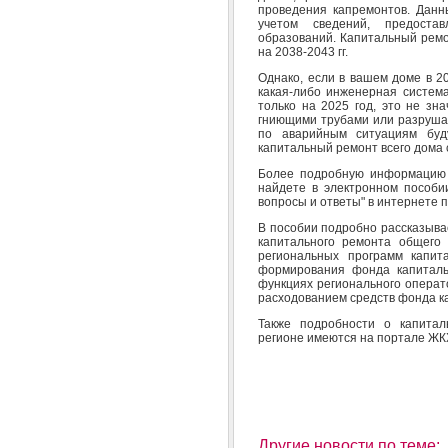
проведения капремонтов. Данн
учетом сведений, предоста
образований. Капитальный ремо
на 2038-2043 гг.
Однако, если в вашем доме в 20
какая-либо инженерная систем
только на 2025 год, это не зн
гниющими трубами или разруш
по аварийным ситуациям буд
капитальный ремонт всего дома 
Более подробную информацию 
найдете в электронном пособи
вопросы и ответы" в интернете 
В пособии подробно рассказыва
капитального ремонта общего
региональных программ капит
формирования фонда капиталь
функциях регионального операт
расходованием средств фонда к
Также подробности о капита
регионе имеются на портале ЖКХ
Другие новости по теме: