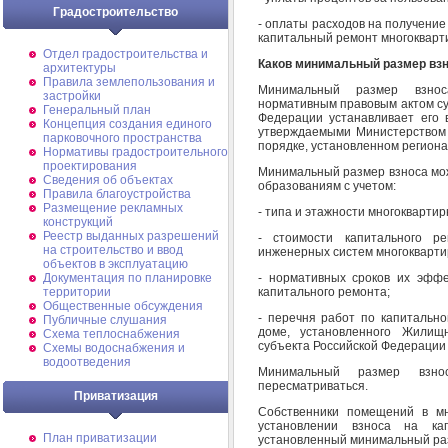
Градостроительство
- оплаты расходов на получение
капитальный ремонт многоквартир
Отдел градостроительства и
Каков минимальный размер взн
архитектуры
Правила землепользования и
Минимальный размер взнос
застройки
нормативным правовым актом су
Генеральный план
Федерации устанавливает его 
Концепция создания единого
утверждаемыми Министерством 
парковочного пространства
порядке, установленном регионал
Нормативы градостроительного
проектирования
Минимальный размер взноса мо
Сведения об объектах
образованиям с учетом:
Правила благоустройства
Размещение рекламных
- типа и этажности многоквартир
конструкций
Реестр выданных разрешений
- стоимости капитального р
на строительство и ввод
инженерных систем многокварти
объектов в эксплуатацию
- нормативных сроков их эффе
Документация по планировке
капитального ремонта;
территории
Общественные обсуждения
- перечня работ по капитальн
Публичные слушания
доме, установленного Жили
Схема теплоснабжения
субъекта Российской Федерации (с
Схемы водоснабжения и
водоотведения
Минимальный размер взнос
пересматриваться.
Приватизация
Собственники помещений в мн
установлении взноса на к
План приватизации
установленный минимальный разме