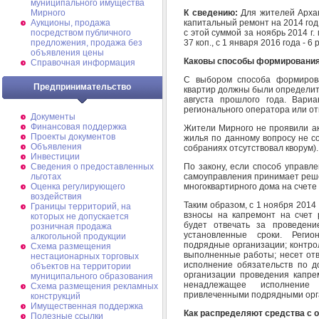
муниципального имущества
К сведению:
Для жителей Архан
Мирного
капитальный ремонт на 2014 год 
Аукционы, продажа
с этой суммой за ноябрь 2014 г. 
посредством публичного
37 коп., с 1 января 2016 года - 6 р
предложения, продажа без
объявления цены
Каковы способы формирования
Справочная информация
С выбором способа формирова
Предпринимательство
квартир должны были определит
августа прошлого года. Вари
регионального оператора или от
Документы
Финансовая поддержка
Жители Мирного не проявили ак
Проекты документов
жилья по данному вопросу не с
Объявления
собраниях отсутствовал кворум).
Инвестиции
По закону, если способ управл
Сведения о предоставленных
самоуправления принимает реш
льготах
многоквартирного дома на счете
Оценка регулирующего
воздействия
Таким образом, с 1 ноября 2014
Границы территорий, на
взносы на капремонт на счет 
которых не допускается
будет отвечать за проведен
розничная продажа
установленные сроки. Регио
алкогольной продукции
подрядные организации; контрол
Схема размещения
выполненные работы; несет от
нестационарных торговых
исполнение обязательств по 
объектов на территории
организации проведения капре
муниципального образования
ненадлежащее исполнение
Схема размещения рекламных
привлеченными подрядными орг
конструкций
Имущественная поддержка
Как распределяют средства с 
Полезные ссылки