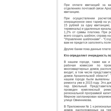
При оплате квитанций за к
отделениях почтовой связи Арха
квитанцию.
При осуществлении расчет
операционное окно тариф на ус
15 рублей за одну квитанцию;
терминалы) и удаленные каналы
1,2% от суммы платежа. При р
всего создать шаблон; справа на
"Управление шаблонами" - "Созд
вам не придется заполнять пол
Другие банки пока данные плате
Кто определяет очередность п
В нашем городе, также как и
рабочая комиссия по прове
многоквартирных домов, распол
входит, в том числе представи
домов Архангельской области".
нашем городе были выявлены 
ремонта уже в 2015 году. Это д
пер. Школьный. Представите
проведен комплексный ремо
региональной программой капит
Мирном запланирован капремонт
улице Овчинникова.
В Приложении № 1 к региональн
домов, расположенных на тер