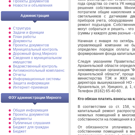
Проекты документов
года средства со счета УК никуд
Новости и объявления
решения собственников. Мног
потратили общие накопления на
Администрация
светильников с датчиками д
приборов учета, оборудование
ремонт подъездов. Собственник
Структура
могут собраться и решить - чт
Задачи и функции
(суммы у каждого дома разные - о
План работы
Начиная с января по октябрь
Документы
управляющей компании не бы
Проекты документов
определен порядок оплаты (
Муниципальный контроль
формирования фонда капитально
Дорожный фонд Мирного
Cведения о муниципальном
Следуя указаниям Правительс
имуществе
Архангельской области определ
Ведомственный контроль
некоммерческая организация "Ф
Антимонопольный комплаенс
Архангельской области", проще
Отчеты
министерства ТЭК и ЖКХ наз
Информационные системы
директора вышеуказанной НО - 
Защита информации
Архангельск, ул. Урицкого, д. 1
Интернет-приемная
Телефон (8182) 65-40-60.
ФЭУ администрации Мирного
Кто обязан платить взносы на 
В соответствии со ст. 158, 
Общая информация
капитальный ремонт распростр
Проекты документов
нежилых помещений в многокв
Документы
собственности на помещения в э
Публичные слушания
От обязанности уплачивать
Бюджет для граждан
собственники помещений в мн
Бюджет