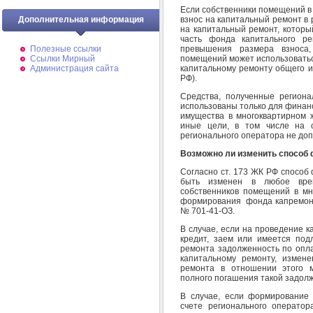
Если собственники помещений в
взнос на капитальный ремонт в
Дополнительная информация
на капитальный ремонт, которы
часть фонда капитального ре
превышения размера взноса
Полезные ссылки
помещений может использоватьс
Ссылки Мирный
капитальному ремонту общего им
Администрация сайта
РФ).
Средства, полученные региона
использованы только для финан
имущества в многоквартирном 
иные цели, в том числе на о
регионального оператора не доп
Возможно ли изменить способ
Согласно ст. 173 ЖК РФ способ
быть изменен в любое вре
собственников помещений в мн
формирования фонда капремонта
№ 701-41-ОЗ.
В случае, если на проведение 
кредит, заем или имеется по
ремонта задолженность по опла
капитальному ремонту, измен
ремонта в отношении этого м
полного погашения такой задол
В случае, если формирование
счете регионального операто