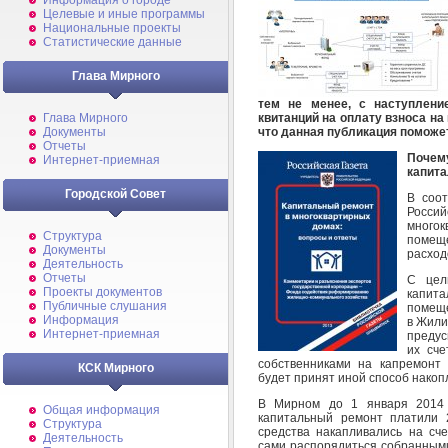
Информация о городе
Целевые и иные программы
Национальные проекты
Статистические данные
Глава Мирного
тем не менее, с наступлени
квитанций на оплату взноса на
Глава Мирного
что данная публикация поможе
Документы
Отчеты
Почему
Интернет-приемная
капит
Городской Совет
В соо
Росси
много
Структура
помещ
Документы
расход
Деятельность
Отчеты
С цел
Проекты документов
капита
Публичные слушания
помеще
Информация
в Жили
Интернет-приемная
предус
их сче
собственниками на капремонт 
КСК Мирного
будет принят иной способ накоп
В Мирном до 1 января 2014 
Общая информация
капитальный ремонт платили 2
Структура
средства накапливались на сч
Деятельность
сами распорядиться собранными