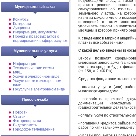
подлежащими сносу, а также 
принято решение органов г
Муниципальный заказ
самоуправления об изъятии 
земельного участка, на кото
изъятии каждого жилого помещени
Конкурсы
помещений в таком многокв
Котировки
уплачивать взносы на капиталь
Аукционы
месяцем, в котором принято реш
Информация, документы
Проекты правовых актов о
К сведению:
в Мирном аварийны
нормировании в сфере закупок
платить все собственники.
С какой целью введены взносы
Муниципальные услуги
Взносы позволят сформиров
многоквартирного дома (за исклю
Информация
счет этих средств будет финан
Технологические схемы
(ст. 158, ч. 2 ЖК РФ).
МФЦ
Услуги в электронном виде
Средства фонда капитального ре
Услуги опеки в электронном
виде
- оплаты услуг и (или) рабо
Госуслуги в электронном виде
многоквартирном доме;
- разработки проектной доку
Пресс-служба
документации необходима
градостроительной деятельности
Новости
- оплаты услуг по строительному
Статьи
Фоторепортажи
- погашения кредитов, займов, п
Видеосюжеты
работ по капитальному ремонту;
Городское телевидение
- уплаты процентов за пользова