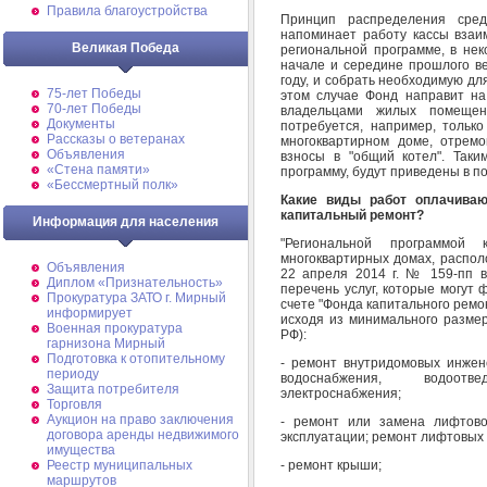
Правила благоустройства
Принцип распределения сред
напоминает работу кассы взаим
Великая Победа
региональной программе, в нек
начале и середине прошлого в
году, и собрать необходимую для
75-лет Победы
этом случае Фонд направит на 
70-лет Победы
владельцами жилых помещен
Документы
потребуется, например, только
Рассказы о ветеранах
многоквартирном доме, отрем
Объявления
взносы в "общий котел". Так
«Стена памяти»
программу, будут приведены в по
«Бессмертный полк»
Какие виды работ оплачиваю
капитальный ремонт?
Информация для населения
"Региональной программой
многоквартирных домах, распол
Объявления
22 апреля 2014 г. № 159-пп 
Диплом «Признательность»
перечень услуг, которые могут
Прокуратура ЗАТО г. Мирный
счете "Фонда капитального ремо
информирует
исходя из минимального размер
Военная прокуратура
РФ):
гарнизона Мирный
Подготовка к отопительному
- ремонт внутридомовых инжен
периоду
водоснабжения, водоотве
Защита потребителя
электроснабжения;
Торговля
Аукцион на право заключения
- ремонт или замена лифтово
договора аренды недвижимого
эксплуатации; ремонт лифтовых
имущества
- ремонт крыши;
Реестр муниципальных
маршрутов