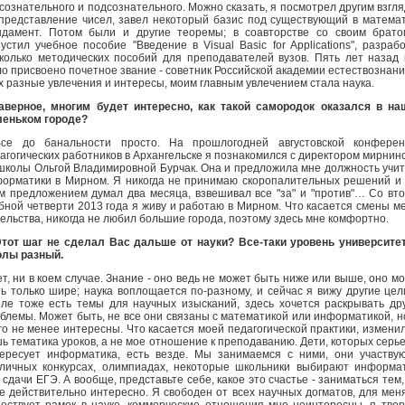
сознательного и подсознательного. Можно сказать, я посмотрел другим взгл
представление чисел, завел некоторый базис под существующий в матема
дамент. Потом были и другие теоремы; в соавторстве со своим брат
устил учебное пособие "Введение в Visual Basic for Applications", разраб
колько методических пособий для преподавателей вузов. Пять лет назад
о присвоено почетное звание - советник Российской академии естествознани
х разные увлечения и интересы, моим главным увлечением стала наука.
аверное, многим будет интересно, как такой самородок оказался в н
еньком городе?
Все до банальности просто. На прошлогодней августовской конферен
агогических работников в Архангельске я познакомился с директором мирнин
школы Ольгой Владимировной Бурчак. Она и предложила мне должность учи
орматики в Мирном. Я никогда не принимаю скоропалительных решений и
м предложением думал два месяца, взвешивал все "за" и "против"… Со вт
бной четверти 2013 года я живу и работаю в Мирном. Что касается смены м
ельства, никогда не любил большие города, поэтому здесь мне комфортно.
тот шаг не сделал Вас дальше от науки? Все-таки уровень университе
лы разный.
ет, ни в коем случае. Знание - оно ведь не может быть ниже или выше, оно м
ь только шире; наука воплощается по-разному, и сейчас я вижу другие цел
ле тоже есть темы для научных изысканий, здесь хочется раскрывать др
блемы. Может быть, не все они связаны с математикой или информатикой, н
го не менее интересны. Что касается моей педагогической практики, измени
ь тематика уроков, а не мое отношение к преподаванию. Дети, которых серь
ересует информатика, есть везде. Мы занимаемся с ними, они участву
личных конкурсах, олимпиадах, некоторые школьники выбирают информа
 сдачи ЕГЭ. А вообще, представьте себе, какое это счастье - заниматься тем,
е действительно интересно. Я свободен от всех научных догматов, для мен
ествует рамок в науке, коммерческие отношения мне неинтересны, я тво