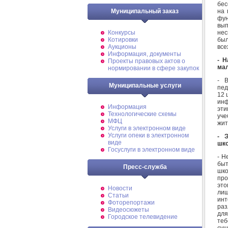
бес
на 
Муниципальный заказ
фун
вып
нес
Конкурсы
был
Котировки
все
Аукционы
Информация, документы
- Н
Проекты правовых актов о
мал
нормировании в сфере закупок
- 
Муниципальные услуги
пед
12 
инф
Информация
эти
Технологические схемы
уче
МФЦ
жит
Услуги в электронном виде
Услуги опеки в электронном
- Э
виде
шко
Госуслуги в электронном виде
- Н
быт
Пресс-служба
шко
про
это
Новости
лиш
Статьи
инт
Фоторепортажи
раз
Видеосюжеты
для
Городское телевидение
теб
сущ