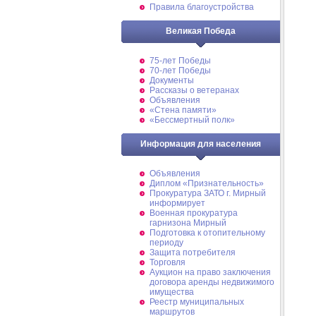
Правила благоустройства
Великая Победа
75-лет Победы
70-лет Победы
Документы
Рассказы о ветеранах
Объявления
«Стена памяти»
«Бессмертный полк»
Информация для населения
Объявления
Диплом «Признательность»
Прокуратура ЗАТО г. Мирный
информирует
Военная прокуратура
гарнизона Мирный
Подготовка к отопительному
периоду
Защита потребителя
Торговля
Аукцион на право заключения
договора аренды недвижимого
имущества
Реестр муниципальных
маршрутов