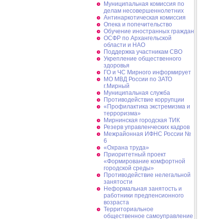
Муниципальная комиссия по
делам несовершеннолетних
Антинаркотическая комиссия
Опека и попечительство
Обучение иностранных граждан
ОСФР по Архангельской
области и НАО
Поддержка участникам СВО
Укрепление общественного
здоровья
ГО и ЧС Мирного информирует
МО МВД России по ЗАТО
г.Мирный
Муниципальная cлужба
Противодействие коррупции
«Профилактика экстремизма и
терроризма»
Мирнинская городская ТИК
Резерв управленческих кадров
Межрайонная ИФНС России №
6
«Охрана труда»
Приоритетный проект
«Формирование комфортной
городской среды»
Противодействие нелегальной
занятости
Неформальная занятость и
работники предпенсионного
возраста
Территориальное
общественное самоуправление