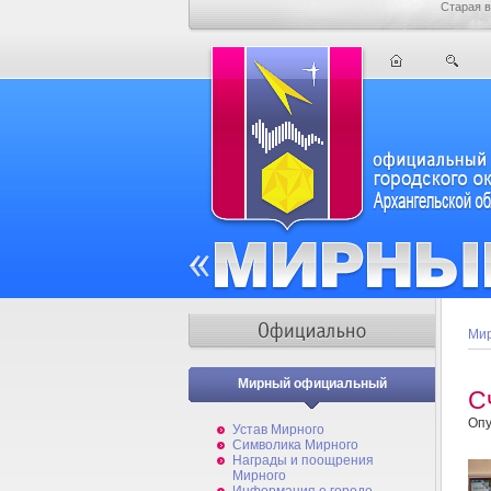
Старая в
Мир
Мирный официальный
С
Опу
Устав Мирного
Символика Мирного
Награды и поощрения
Мирного