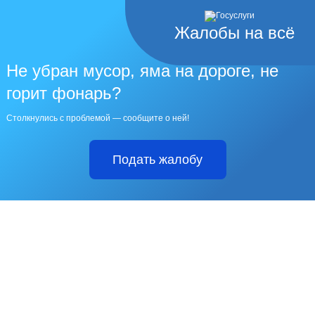
Жалобы на всё
Не убран мусор, яма на дороге, не
горит фонарь?
Столкнулись с проблемой — сообщите о ней!
Подать жалобу