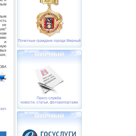
ивым
вым
сть
 не
ию"
нам
имо
Почетные граждане города Мирный
и и
скую
ивых
ьше,
ОВА
Пресс-служба:
новости, статьи, фоторепортажи
науч