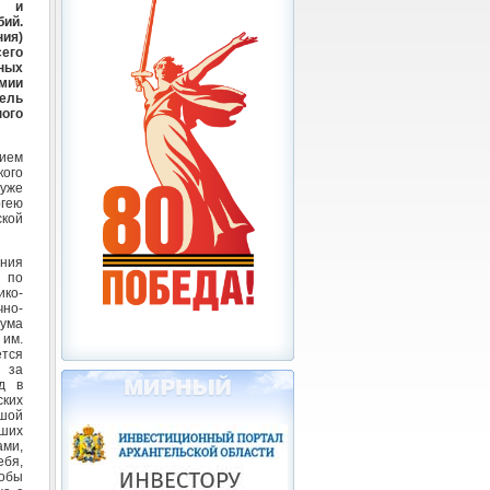
х и
бий.
ия)
его
ных
емии
ель
ого
ием
кого
 уже
ргею
ской
ния
 по
ко-
но-
ма
 им.
тся
 за
д в
ских
ьшой
аших
ми,
ебя,
тобы