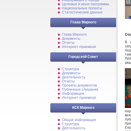
Информация о городе
Целевые и иные программы
Национальные проекты
Статистические данные
Глава Мирного
Сер
Глава Мирного
Документы
В 
Отчеты
заг
Интернет-приемная
пед
там
Городской Совет
Леб
ака
Структура
Документы
Деятельность
Отчеты
Проекты документов
Публичные слушания
Информация
Интернет-приемная
КСК Мирного
нау
вкл
пу
Общая информация
при
Структура
Сер
Деятельность