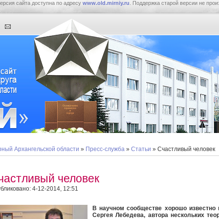
ерсия сайта доступна по адресу
www.old.mirniy.ru
. Поддержка старой версии не прои
ный Архангельской области
»
Пресс-служба
»
Статьи
» Счастливый человек
частливый человек
бликовано: 4-12-2014, 12:51
В научном сообществе хорошо известно 
Сергея Лебедева, автора нескольких тео