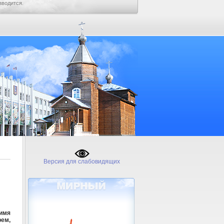
зводится.
Версия для слабовидящих
имя
рем,