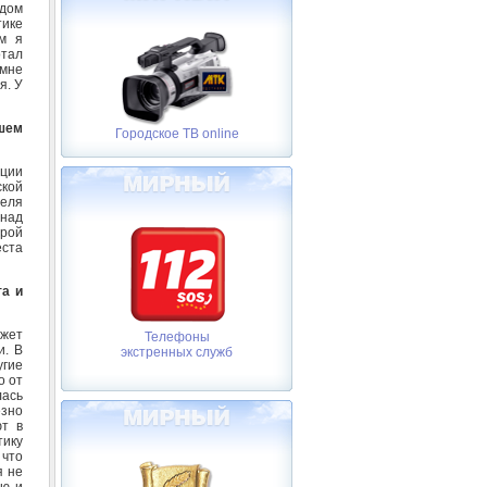
ядом
тике
ом я
отал
 мне
я. У
ашем
Городское ТВ online
ции
ской
теля
 над
орой
еста
та и
ожет
Телефоны
и. В
экстренных служб
угие
о от
лась
езно
ют в
тику
 что
я не
рю и