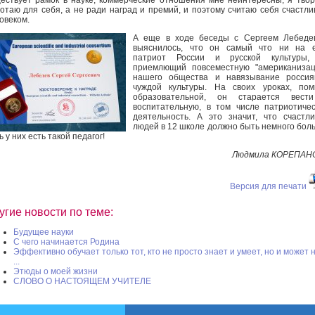
отаю для себя, а не ради наград и премий, и поэтому считаю себя счастл
овеком.
А еще в ходе беседы с Сергеем Лебеде
выяснилось, что он самый что ни на е
патриот России и русской культуры,
приемлющий повсеместную "американизац
нашего общества и навязывание россия
чуждой культуры. На своих уроках, пом
образовательной, он старается вест
воспитательную, в том числе патриотиче
деятельность. А это значит, что счастл
людей в 12 школе должно быть немного бол
ь у них есть такой педагог!
Людмила КОРЕПАН
Версия для печати
угие новости по теме:
Будущее науки
С чего начинается Родина
Эффективно обучает только тот, кто не просто знает и умеет, но и может 
...
Этюды о моей жизни
СЛОВО О НАСТОЯЩЕМ УЧИТЕЛЕ