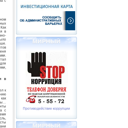
ча с
нном
рных
 Как
ся в
но-
было
ьше.
нтов
Меня
ами.
стал
для
ями,
и в
ел к
нию
 как
фры…
енты
Противодействие коррупции
а с
ремя
сль,
исты
ани