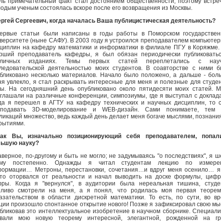
ль примечательный факт стал достоянием общественности, поэтому встре
одым ученым состоялась вскоре после его возвращения из Москвы.
ергей Сергеевич, когда началась Ваша публицистическая деятельность?
ервые статьи были написаны в годы работы в Поморском государстве
верситете (ныне САФУ). В 2003 году я устроился преподавателем компьюте
циплин на кафедру математики и информатики в филиале ПГУ в Коряжме.
рший преподаватель кафедры, я был обязан периодически публиковать
зличных изданиях. Темы первых статей переплетались с науч
ледовательской деятельностью моих студентов. В соавторстве с ними 
бликовано несколько материалов. Начало было положено, а дальше - бол
я увлекло, я стал раскрывать интересные для меня и полезные для студе
ы. На сегодняшний день опубликовано около пятидесяти моих статей. 
глашали на различные конференции, симпозиумы, где я выступал с доклад
да я перешел в АГТУ на кафедру технических и научных дисциплин, то 
еподавать 3D-моделирование и WEB-дизайн. Сами понимаете, тем 
ликаций множество, ведь каждый день делает меня богаче мыслями, познани
рытиями.
Как Вы, изначально позиционирующий себя преподавателем, попал
льшую науку?
аверное, по-другому и быть не могло; не задумываясь "о последствиях", я ш
ому постепенно. Однажды я читал студентам лекцию по измере
ормации… Метроны, перестановки, сочетания…и вдруг меня осенило… я
то оторвался от реальности и начал выводить на доске формулы, ци
ры. Когда я "вернулся", в аудитории была нереальная тишина, студ
ливо смотрели на меня, а я понял, что родилась моя первая теорем
азательством в области дискретной математики. То есть, по сути, во в
ции произошло спонтанное открытие нового! Позже я зафиксировал свою мы
бликовав это интеллектуальное изобретение в научном сборнике. Специал
звали мою новую теорему интересной, элегантной, рожденной на гр