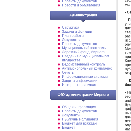
сто
Проекты документов
мол
Новости и объявления
- С
Администрация
- П
уни
Структура
дис
Задачи и функции
ста
План работы
ра
Документы
исс
Проекты документов
опу
Муниципальный контроль
Мен
Дорожный фонд Мирного
тем
Cведения о муниципальном
при
имуществе
Ког
Ведомственный контроль
пр
Антимонопольный комплаенс
пуб
Отчеты
отк
Информационные системы
- 
Защита информации
бо
Интернет-приемная
- Н
ФЭУ администрации Мирного
эт
инф
буд
Общая информация
циф
Проекты документов
пыт
Документы
док
Публичные слушания
лек
Бюджет для граждан
опу
Бюджет
на