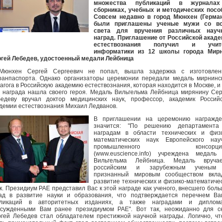
множества публикаций в журнала
сборниках, учебных и методических посо
Совсем недавно в город Мюнхен (Герман
были приглашены ученые мужи со вс
света для вручения различных науч
наград. Приглашение от Российской акад
естествознания получил и учит
информатики из 12 школы города Мирн
гей Лебедев, удостоенный медали Лейбница
Мюнхен Сергей Сергеевич не попал, вышла задержка с изготовлен
ранпаспорта. Однако организаторы церемонии передали медаль мирнинс
агога в Российскую академию естествознания, которая находится в Москве, и
 награда нашла своего героя. Медаль Вильгельма Лейбница мирянину Се
едеву вручал доктор медицинских наук, профессор, академик Россий
демии естествознания Михаил Ледванов.
В приглашении на церемонию награжде
значится: "По решению департамента
наградам в области технических и физи
математических наук Европейского науч
промышленного консорциу
(www.euscience.info) учреждена медаль
Вильгельма Лейбница. Медаль вручае
российским и зарубежным ученым
признанный мировым сообществом вкла
развитие технических и физико-математиче
к. Президиум РАЕ представил Вас к этой награде как ученого, внесшего бол
ад в развитие науки и образования, что подтверждается перечнем В
бликаций в авторитетных изданиях, а также наградами и диплома
сужденными Вам ранее президиумом РАЕ". Вот так, неожиданно для с
гей Лебедев стал обладателем престижной научной награды. Логично, ч